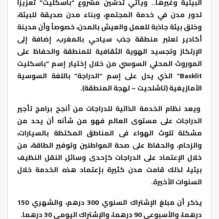
البيئية وغيرها.. ويأتي تدشين مشروع “باسكليت” تعزيزاً
لدور مدن في خدمة المجتمع، وبناء مدن صديقة للبيئة،
وخلق بيئة جاذبة للعمل والعيش بالمدن، خصوصاً وأن مدينة
أكادير تعتبر منطقة جذب سياحي بالمغرب، إضافة إلى
الإرتكاز وتجسيد الهوية الثقافية للمنطقة والحفاظ على
الموروث المحلي السوسي من خلال إختيار إسم “باسكليت
Basklit” الذي يدل على إسم “الدراجة” باللغة السوسية
الأمازيغية (تاشلحيت – لهجة المنطقة).
ويعد نظام الخدمة الذاتية للدراجات من أنجح برامج تأجير
الدراجات على مستوى العالم فهو من شأنه أن يحد من
مشكلة تلوث الهواء فى المناطق المكتظة بالسيارات،
والزحام، والحفاظ على صحة المواطنين وتوفير الطاقة، من
خلال الإعتماد على الدراجات كإحدى وسائل النقل النظيف
بيئيا، لذلك قامت مدن كثيرة بإعتماد هذه الخدمة خلال
السنوات الأخيرة.
يذكر أن مبلغ الإشتراك السنوي 300 درهم، والشهري 150
درهما، والأسبوعي 90 درهما، والإشتراك اليومي 30 درهما.