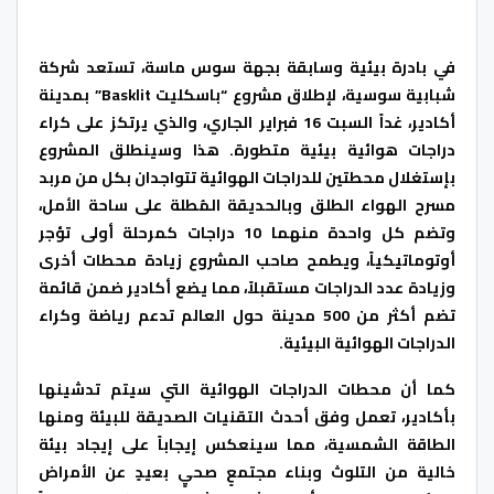
في بادرة بيئية وسابقة بجهة سوس ماسة، تستعد شركة
شبابية سوسية، لإطلاق مشروع “باسكليت Basklit” بمدينة
أكادير، غداً السبت 16 فبراير الجاري، والذي يرتكز على كراء
دراجات هوائية بيئية متطورة. هذا وسينطلق المشروع
بإستغلال محطتين للدراجات الهوائية تتواجدان بكل من مربد
مسرح الهواء الطلق وبالحديقة المُطلة على ساحة الأمل،
وتضم كل واحدة منهما 10 دراجات كمرحلة أولى تؤجر
أوتوماتيكياً، ويطمح صاحب المشروع زيادة محطات أخرى
وزيادة عدد الدراجات مستقبلاً، مما يضع أكادير ضمن قائمة
تضم أكثر من 500 مدينة حول العالم تدعم رياضة وكراء
الدراجات الهوائية البيئية.
كما أن محطات الدراجات الهوائية التي سيتم تدشينها
بأكادير، تعمل وفق أحدث التقنيات الصديقة للبيئة ومنها
الطاقة الشمسية، مما سينعكس إيجاباً على إيجاد بيئة
خالية من التلوث وبناء مجتمعٍ صحيٍ بعيدٍ عن الأمراض