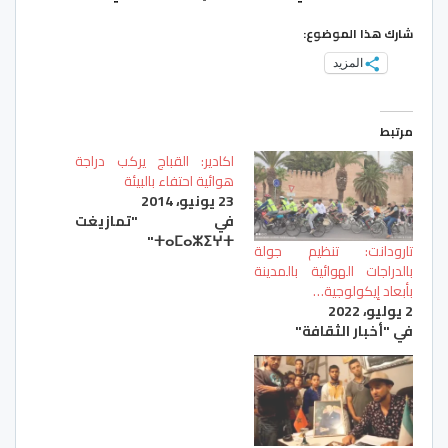
شارك هذا الموضوع:
المزيد
مرتبط
اكادير: القباج يركب دراجة
هوائية احتفاء بالبيئة
23 يونيو، 2014
في "تمازيغت
ⵜⴰⵎⴰⵣⵉⵖⵜ"
تارودانت: تنظيم جولة
بالدراجات الهوائية بالمدينة
بأبعاد إيكولوجية…
2 يوليو، 2022
في "أخبار الثقافة"