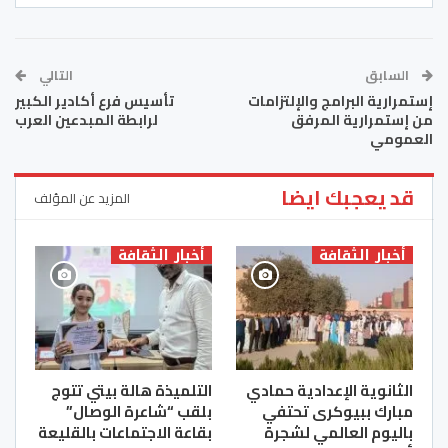
السابق
التالي
إستمرارية البرامج والإلتزامات
تأسيس فرع أكادير الكبير
من إستمرارية المرفق
لرابطة المبدعين العرب
العمومي
قد يعجبك ايضا
المزيد عن المؤلف
أخبار الثقافة
أخبار الثقافة
الثانوية الإعدادية حمادي
التلميذة هالة بيتي تتوج
مبارك ببيوكرى تحتفي
بلقب “شاعرة الوصال”
باليوم العالمي لشجرة
بقاعة الاجتماعات بالقليعة