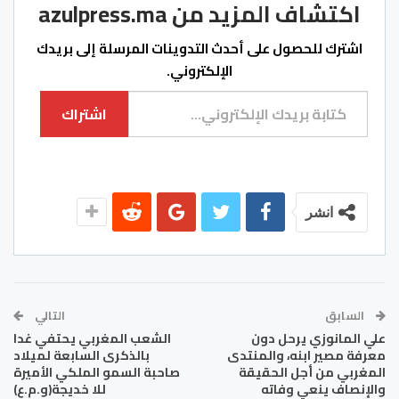
اكتشاف المزيد من azulpress.ma
اشترك للحصول على أحدث التدوينات المرسلة إلى بريدك
الإلكتروني.
كتابة بريدك الإلكتروني...
اشتراك
انشر
السابق
التالي
علي المانوزي يرحل دون
الشعب المغربي يحتفي غدا
معرفة مصير ابنه، والمنتدى
بالذكرى السابعة لميلاد
المغربي من أجل الحقيقة
صاحبة السمو الملكي الأميرة
والإنصاف ينعي وفاته
للا خديجة(و.م.ع)