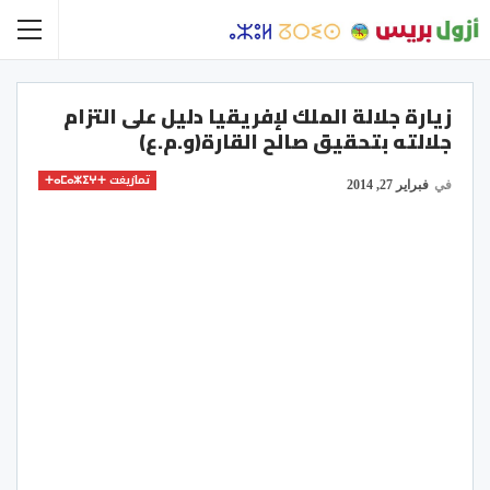
زيارة جلالة الملك لإفريقيا دليل على التزام
جلالته بتحقيق صالح القارة(و.م.ع)
تمازيغت ⵜⴰⵎⴰⵣⵉⵖⵜ
في
فبراير 27, 2014