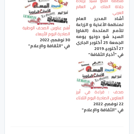
منظمة الفاو تشيد بريادة
جلالة الملك في العالم
العربي
أشاد المدير العام
لمنظمة الأغذية و الزراعة
أهم عناوين الصحف الوطنية
للأمم المتحدة (الفاو)
الصادرة اليوم الأربعاء
السيد شو دونيو يومه
30 نوفمبر، 2022
الجمعة 25 أكتوبر الجاري
في "الثقافة والإعلام"
27 أكتوبر، 2019
بروما، بريادة صاحب
في "أخبار الثقافة"
الجلالة الملك محمد
السادس أيده الله في
العالم العربي. وأبرز
السيد دونيو بأنه يعتمد
على تبصر جلالته من أجل
ضمان استفادة بلدان
المنطقة من تجربة
صحف : قراءة في أبرز
المغرب و من خبرته…
العناوين الصادرة اليوم الثلاثاء
22 نوفمبر، 2022
في "الثقافة والإعلام"