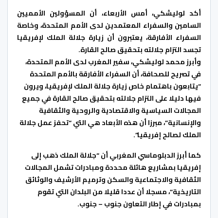
أكد لوليشكي، أمس الأربعاء، أن المسؤولين الأمميين
السامين والسفراء المعتمدين لدى الأمم المتحدة، وخاصة
السفراء الأفارقة، يعتبرون أن زيارة جلالة الملك لإفريقيا
تجسد التزام جلالته بتحقيق صالح القارة.
وأبرز محمد لوليشكي، سفير المغرب لدى الأمم المتحدة،
في تصريح للصحافة، أن السفراء الأفارقة بالأمم المتحدة
“يتابعون باهتمام خاص زيارة جلالة الملك لإفريقيا، ويرون
فيها دليلا على التزام جلالته بتحقيق صالح القارة في جميع
المجالات السياسية والاقتصادية والروحية والثقافية
والإنسانية”، مبرزا أن هذه الأبعاد هي التي “تحفز عمل جلالة
الملك لصالح إفريقيا”.
كما أبرز الدبلوماسي المغربي أن “جلالة الملك ذهب إلى
إفريقيا بمشاريع هائلة محددة ومبادرات تشمل المجالات
الثقافية والاجتماعية والسكن وترميم الأرشيف والوثائق
التاريخية”، مسجلا أن عددا قليلا من البلدان التي تقوم
بمبادرات في إطار التعاون جنوب – جنوب.