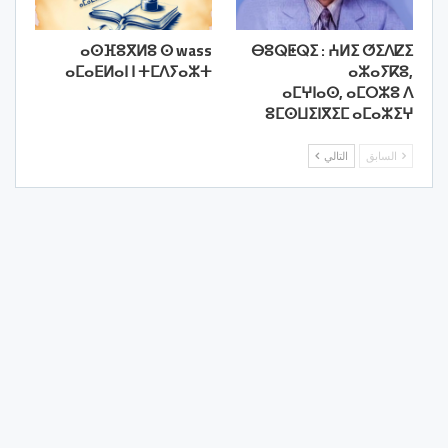
ⴰⵙⴼⵓⴳⵍⵓ ⵙ wass
ⴱⵓⵕⵟⵕⵉ : ⵄⵍⵉ ⵚⵉⴷⵇⵉ
ⴰⵎⴰⴹⵍⴰⵏ ⵏ ⵜⵎⴷⵢⴰⵣⵜ
ⴰⵣⴰⵢⴽⵓ,
ⴰⵎⵖⵏⴰⵙ, ⴰⵎⵔⵣⵓ ⴷ
ⵓⵎⵙⵡⵉⵏⴳⵉⵎ ⴰⵎⴰⵣⵉⵖ
السابق
التالي