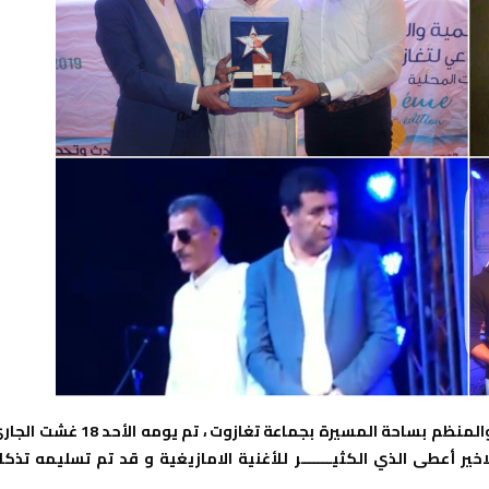
في إطار فعاليات المهرجان الصيفي إزوران ن تغازوت في دورته 3 والمنظم بساحة المسيرة بجماعة تغازوت ، تم يومه الأحد
ير أعطى الذي الكثيـــــــر للأغنية الامازيغية و قد تم تسليمه تذكار