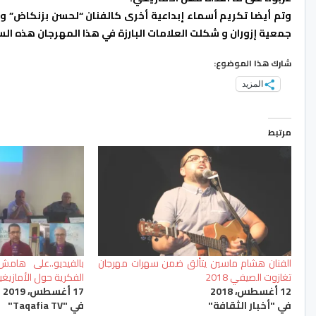
وتم أيضا تكريم أسماء إبداعية أخرى كالفنان “لحسن بزنكاض” و
جمعية إزوران و شكلت العلامات البارزة في هذا المهرجان هذه الس
شارك هذا الموضوع:
المزيد
مرتبط
الفنان هشام ماسين يتألق ضمن سهرات مهرجان
بالفيديو..على هامش
تغازوت الصيفي 2018
الفكرية حول الأمازيغية
12 أغسطس، 2018
17 أغسطس، 2019
في "أخبار الثقافة"
في "Taqafia TV"