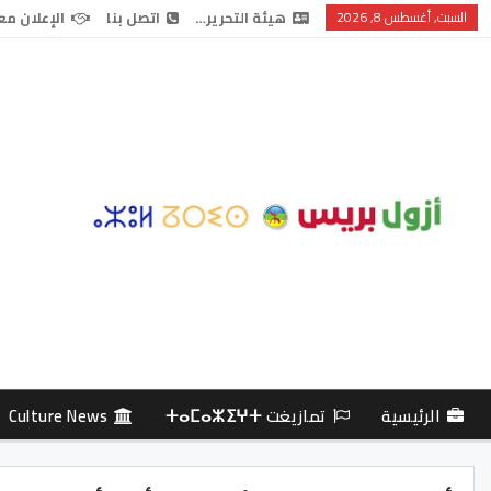
السبت, أغسطس 8, 2026
هيئة التحرير…
اتصل بنا
الإعلان مع
الرئيسية
تمازيغت ⵜⴰⵎⴰⵣⵉⵖⵜ
Culture News