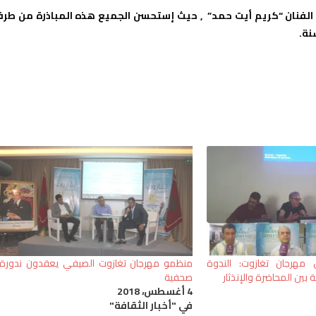
 الفنان “كريم أيت حمد” , حيث إستحسن الجميع هذه المباذرة من طر
نة.
 مهرجان تغازوت: الندوة
منظمو مهرجان تغازوت الصيفي يعقدون ندورة
 بين المحاضرة والإنذثار
صحفية
4 أغسطس، 2018
في "أخبار الثقافة"