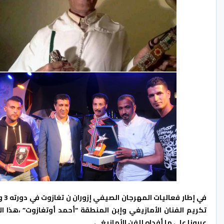
تكريم الفنان الأمازيغي وإبن المنطقة “أحمد أوتغازوت” ،هذا الاخ
عربونا على ما أفداه للفن الأمازيغي.