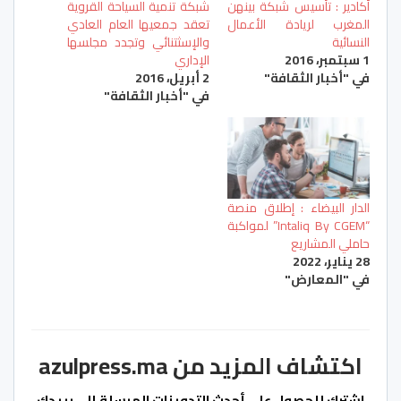
أكادير : تأسيس شبكة بينهن
شبكة تنمية السياحة القروية
المغرب لريادة الأعمال
تعقد جمعيها العام العادي
النسائية
والإسثتنائي وتجدد مجلسها
1 سبتمبر، 2016
الإداري
في "أخبار الثقافة"
2 أبريل، 2016
في "أخبار الثقافة"
الدار البيضاء : إطلاق منصة
“Intaliq By CGEM” لمواكبة
حاملي المشاريع
28 يناير، 2022
في "المعارض"
اكتشاف المزيد من azulpress.ma
اشترك للحصول على أحدث التدوينات المرسلة إلى بريدك