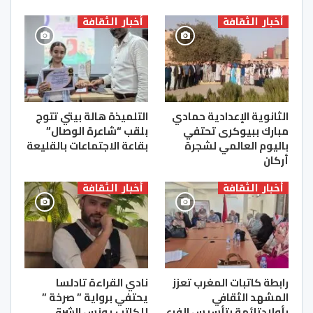
أخبار الثقافة
أخبار الثقافة
الثانوية الإعدادية حمادي
التلميذة هالة بيتي تتوج
مبارك ببيوكرى تحتفي
بلقب “شاعرة الوصال”
باليوم العالمي لشجرة
بقاعة الاجتماعات بالقليعة
أركان
أخبار الثقافة
أخبار الثقافة
رابطة كاتبات المغرب تعزز
نادي القراءة تادلسا
المشهد الثقافي
يحتفي برواية ” صرخة ”
بأولادتائمة بتأسيس الفرع
للكاتب يونس الشرقي .