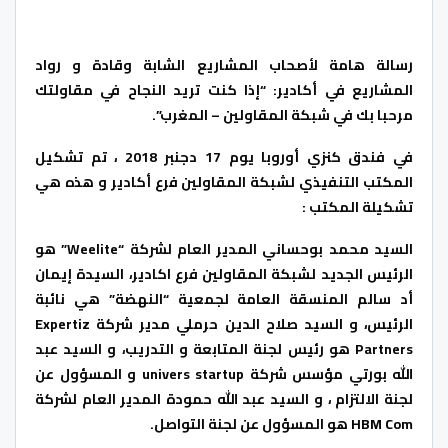
رسالة هامة لأصحاب المشاريع الشابة وقادة و رواد
المشاريع في أكادير: “إذا كنت تريد النجاح في مقاولتك
مرحبا بك في شبكة المقاولين – المغرب”.
في فندق كنزي أوروبا يوم 17 دجنبر 2018 ، تم تشكيل
المكتب التنفيذي لشبكة المقاولين فرع أكادير و هذه هي
تشكيلة المكتب :
السيد محمد بوحساني المدير العام لشركة “Weelite” هو
الرئيس الجديد لشبكة المقاولين فرع اكادير، السيدة إيمان
أد سالم المنسقة العامة لجمعية “النهضة” هي نائبة
الرئيس، و السيد صلاح الدين حرملي مدير شركة Expertiz
Partners هو رئيس لجنة المتابعة و التدريب، و السيد عبد
الله بورتي مؤسس شركة univers startup و المسؤول عن
لجنة الالتزام ، و السيد عبد الله حمودة المدير العام لشركة
HBM Com هو المسؤول عن لجنة التواصل.