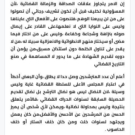
إن الامر يتجاوز علاقات الصداقة والزمالة القضائية ،لأن
المسؤولية تكليف قبل أن تكون تشريف ،رجائي أن تصوتوا
على من لن يبيعنا الوهم ،فلنصوت على الأفعال التي عايناها
وليس على النوايا التي لا نعلمها،على القادر على إيصال
صوته بنزاهة وشجاعة وكفاءة ،وليس على من اختار فيما
مضى أو سيختار منهج الانطوائية والانعزالية سبيلا له ،من لا
يقدر على تناول الكلمة دون استئذان مسبق،من يؤمن أن
دوره تقديم الشهادة على ما يدور لا المساهمة في صنع
التاريخ القضائي
أعلم أن عدد المترشحين وصل حدا لا يطاق ،وأن البعض أخطأ
في اعتبار المجلس الأعلى للسلطة القضائية غاية وليس
وسيلة ،لان النضال ليس هو نضال الترشح بل نضال تقديم
الحصيلة السابقة لسنوات الحراك القضائي ،فالأمر يتعلق
بنتيجة وليس بمحاولة نضالية ،ويمكن لأي شخص أن يميز
الحسن من المرشحين عن الأحسن والأفضل،من كان يعمل
ويجتهد لسنوات خلت ومن كان خلف الستار أو خلف
الحاسوب .