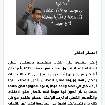
زميلاتي زملائي،
إنكم مقبلون على انتخاب ممثليكم بالمجلس الأعلى
للسلطة القضائية لأول مرة بنفس دستور 2011 ،أعرف أن
أغلبكم غير راض عن إشراف وزارة العدل على هذه الانتخابات
بحكم رئاسة وزيرها فعليا للمجلس الأعلى للقضاء ،لأنها
أرادت حتى في خضم ولادة قيصرية لهذا المولود الذي طالما
حلمنا به ،أن تكون لها موطأ قدم ،لتعكر صفو الاحتفاء
والتأسيس الفعلي له تنزيلا للوثيقة الدستورية،لكن مع كل
ذلك فإن تضحياتكم قادرة على معاكسة اختياراتها بانتخاب