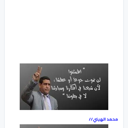
محمد الهيني//