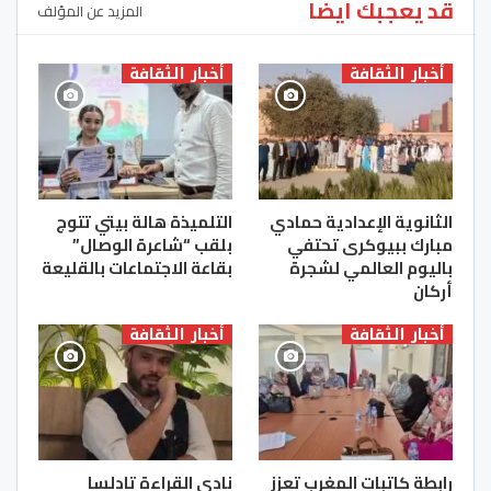
قد يعجبك ايضا
المزيد عن المؤلف
أخبار الثقافة
أخبار الثقافة
الثانوية الإعدادية حمادي
التلميذة هالة بيتي تتوج
مبارك ببيوكرى تحتفي
بلقب “شاعرة الوصال”
باليوم العالمي لشجرة
بقاعة الاجتماعات بالقليعة
أركان
أخبار الثقافة
أخبار الثقافة
رابطة كاتبات المغرب تعزز
نادي القراءة تادلسا