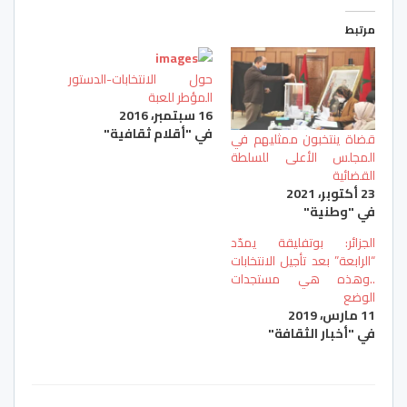
مرتبط
حول الانتخابات-الدستور
المؤطر للعبة
16 سبتمبر، 2016
في "أقلام ثقافية"
قضاة ينتخبون ممثليهم في
المجلس الأعلى للسلطة
القضائية
23 أكتوبر، 2021
في "وطنية"
الجزائر: بوتفليقة يمدّد
“الرابعة” بعد تأجيل الانتخابات
..وهذه هي مستجدات
الوضع
11 مارس، 2019
في "أخبار الثقافة"