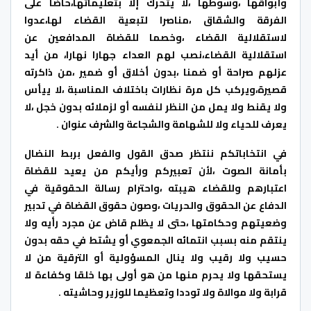
وأبواقها ،وسوطها ،لا يتحرك إلا بتعليماتها،حاضا على
الفرقة والشقاق ،مناصرا لتبعية القضاء لها،عدوا
لاستقلالية القضاء ،وخصما للقضاة المدافعين عن
استقلالية القضاء،نصب لهم العداء جهارا نهارا، من أيد
عزلهم صراحة أو ضمنا ،بدون أخلاق أو ضمير ،من ذاكرته
قصيرة،ويركب كل مرة نظارات باختلاف المناسبة ،لا ييأس
ولا يقنط ولا يمل من النظر لنفسه أو لزملائه بدون خجل ،لا
يعرف للحياء ولا للشهامة والشجاعة والشرف عنوان .
في انتخاباتكم ننتظر صدق القول والفعل بربط النضال
بأمانة الصوت ،لأن تعبيركم ورأيكم من يعيد للقضاة
اعتبارهم وللقضاء هيبته ،واحترام رسالة الحقوقية في
الدفاع عن الحقوق والحريات ،وصون حقوق القضاة في تدبير
وضعيتهم وحكامتها ،حتى لا يظلم قاض عن مجرد رأيه ولا
ينتقم منه بسبب انتمائه الجمعوي أو يشتط في حقه بدون
حسيب ولا رقيب ولا ينال المسؤولية أو الترقية من لا
يستحقها ولا يحرم منها من هو أولى بها خلقا وكفاءة لا
قرابة ولا موالاة ولا توددا وتعظيما للوزير وحاشيته .