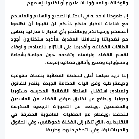
والوظائف والمسؤوليات عليهم أو نكتبها بإسمهم .
إن طموحنا لا حد له في الاختيار الصحيح والسليم والمنسجم
مع قناعات الاخيار منكم ،لأنكم لن تقبلوا أن تظلموا
أنفسكم وزميلاتكم وزملائكم بأي اختيار لا قدر لها يتنافى
مع تضحياتنا ونضالاتنا المقدرة ،فأكيد ستختارون أجود
الطاقات القضائية وأقدرها على الالتزام بالمبادئ والوفاء
لقسم القضاء ولرفعته وتقدمه ،دون مجاملة،بشجاعة
ومسؤولية وضمير وأخلاق قضائية رفيعة .
إننا نريد مجلسا أعلى للسلطة القضائية بنفحات حقوقية
وديمقراطية وفق آليات الحكامة الجيدة ،ينتصر للقانون
ولمبادئ استقلال السلطة القضائية المكرسة دستوريا
ودوليا ،ويدافع عن تخليق مرفق القضاء من الفاسدين
والمفسدين ،ويبتعد عن التصورات الرجعية المكرسة
للتحفظ ،ويقطع مع العقليات الماضوية المغرقة في
التقليدانية ، التي تنظر إلى القضاة كموظفين ، وفي الحقوق
والحريات ترفا، وفي التحكم منهجا وطريقا.