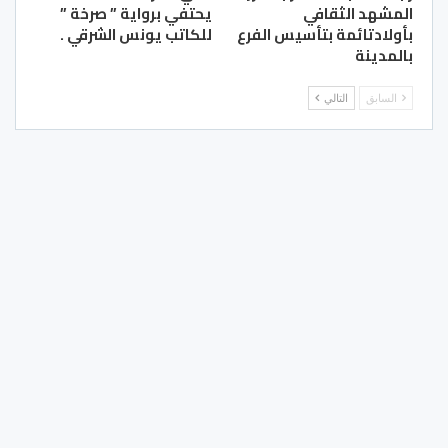
المشهد الثقافي
يحتفي برواية ” صرخة ”
بأولادتائمة بتأسيس الفرع
للكاتب يونس الشرقي .
بالمدينة
السابق
التالي