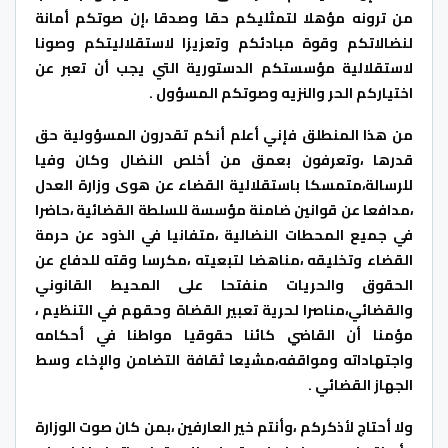
من ترونه مؤهلا لتمثليكم حقا وصدقا ،إن صوتكم أمانة
لنضالاتكم وقوة مبادئكم وتعزيزا لاستقلاليتكم وصونا
لاستقلالية مؤسستكم الدستورية التي يجب أن تعبر عن
اختياركم الحر والنزيه وصوتكم المسؤول .
من هذا المنطلق فإني أعلم أنكم تقدرون المسؤولية حق
قدرها ،وتعرفون بعمق من أخلص النضال وكان وفيا
للرسالة،متمسكا باستقلالية القضاء عن هوى وزارة العدل
،مدافعا عن قوانين ضامنة مؤسسة للسلطة القضائية ،حاضرا
في جميع المحطات النضالية ،متفانيا في الذود عن حرمة
القضاء وتخليقه ،مناهضا لتبعيته ،مكرسا وقته للدفاع عن
الحقوق والحريات منفتحا على المحيط القانوني
والقضائي،مناصرا لحرية تعبير القضاة وحقهم في التنظيم ،
مؤمنا أن القاضي كائنا حقوقيا مواطنا في أحكامه
واجتهاداته ومواقفه،مشيعا ثقافة التضامن والإخاء وسط
الجهاز القضائي .
ولا أحتاج لأذكركم ،وأنتم خير العارفين ،بمن كان صوت الوزارة