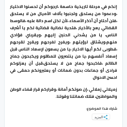
إنكم في مرحلة تاريخية حاسمة ،ارجوكم أن تحسنوا الاختيار
،ودعموا من يستحق وتجنبوا بآلاف الأميال من لا يستحق
،فلن أحتاج أن أذكر الأسماء ،لأن لكل اسم دالة عليه ،فالوسط
القضائي يعج بالأخيار ،فتحية نضالية قضائية لكم يا أشرف
الناس، يا من يشدني الحنين إليهم ،ويقربني فؤادي
منهم،ويشتاق لرؤيتهم ،ويفرح لفرحهم ويقرح لقرحهم
،فطوبى لكم أيها الاخيار ،يا من يسعون لإسعاد الناس قبل
إسعاد أنفسهم ،يا من ينتصرون للمظلوم ويكبحون جماح
الظالم ،فاكبحوا جماح من لا يستحق،قبل أن يعزلوكم
فرادى أو جماعات بدون ضمانات أو يعتبرونكم حمقى في
احسن الاحوال
زميلاتي زملائي ،إن صوتكم أمانة ،وقراركم قرار قضاء الوطن
والمواطنين، فتلك ضمانتنا وقوتنا.
شارك هذا الموضوع:
المزيد