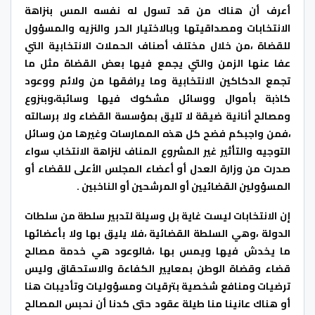
أعرف أن هناك من قد تسول له نفسه المس بنزاهة
الانتخابات ومصداقيتها وبالاختيار الحر والنزيه والمسؤول
للقضاة ،من خلال مختلف أصناف الحملات الانتخابية التي
عفا عنها الزمن والتي يجمع فيها بعض القضاة مثل ما
تجمع الدكاكين الانتخابية وما يرافقها من ولائم ووعود
كاذبة بأموال ووسائل مشكوك فيها وسائبة،وبنزوع
ومصالح أنانية ضيقة لا تليق بمؤسسة القضاء ولا برسالته
،فمن واجبكم فضح كل هذه الممارسات وغيرها من وسائل
التوجيه والتأثير غير المشروع المناف لنزاهة الانتخاب سواء
صدرت من وزارة العدل أو أعضاء المجلس الأعلى للقضاء أو
المسؤولين القضائيين أو المرشحين أو الناخبين .
إن الانتخابات ليست غاية بل وسيلة لتدبير سلطة من سلطات
الدولة ،وهي السلطة القضائية ،فلا يليق بها ولا بأعضائها
ما يخدش فيها ويمس بها ،فالوعود هي خدمة مصالح
قضاء وقضاة الوطن بمعايير الكفاءة والاستحقاق وليس
ترضيات ومنافع شخصية بترقيات ومسؤوليات وتأديبات هنا
أو هناك عانينا منا طيلة عقود حتى كدنا أن نحبس المصالح