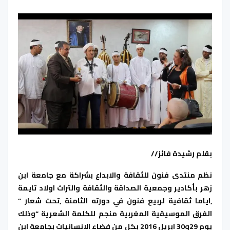
بقلم رشيدة فائز//
نظم منتدى فنون للثقافة والابداع بشراكة مع جامعة ابن
زهر بأكادير وجمعية الصداقة والثقافة والتراث اولاد تايمة
,اياما ثقافية لربيع فنون في دورته الثامنة ,تحت شعار ”
الفرق الموسيقية المغربية منجم للكلمة الشعرية “وذلك
يوم 29و30 ابريل 2016 بكل من فضاء الانسانيات بجامعة ابن