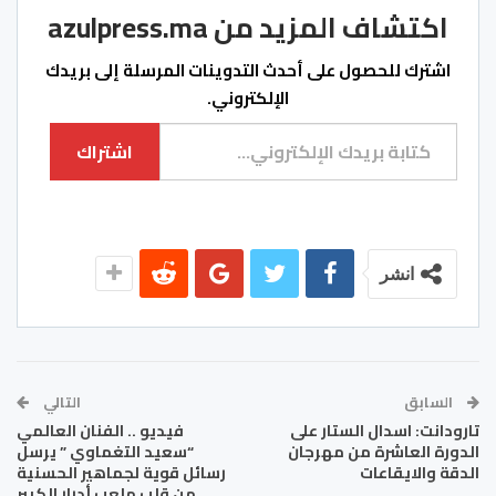
اكتشاف المزيد من azulpress.ma
اشترك للحصول على أحدث التدوينات المرسلة إلى بريدك
الإلكتروني.
كتابة بريدك الإلكتروني...
اشتراك
انشر
السابق
التالي
تارودانت: اسدال الستار على
فيديو .. الفنان العالمي
الدورة العاشرة من مهرجان
“سعيد التغماوي ” يرسل
الدقة والايقاعات
رسائل قوية لجماهير الحسنية
من قلب ملعب أدرار الكبير