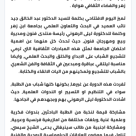
زهر والفضاء الثقافي هوارة .
تميز اليوم الافتتاحي بكلمة للسيد الدكتور عبد الخالق جيد
نائب العميد في البحث والتعاون العلمي بجامعة ابن زهر
وكلمة للدكتورة ليلى الرهوني رئيسة منتدى فنون ومديرة
ربيع ومهرجان فنون, حيث تحدث كل منهما عن اهمية
احتضان الجامعة لمثل هذه المبادرات الثقافية التي ترمي
لتشجيع الشباب على الابداع والخلق والبحث العلمي, وايضا
مناسبة ليلتقي عباقرة ومبدعين في الثقافة والفن الشعري
بالشباب للتشجيع وتمكينهم من اليات الالقاء والكتابة.
تفردت هذه الدورة عن غيرها, بكونها كلها شباب من الطلبة,
سواء في التنظيم او التسيير او الندوات العلمية, حيث
اشادت الدكتورة ليلى الرهوني بهم وبجهدهم في انجاحها.
مشاركة قيمة لنخبة من الطلبة الباحثين, بندوات فكرية
وعلمية غنية ,وبلغات مختلفة من امازيغية فرنسية وعربية,
ومشاركة اجنبية من طالب سينيغالي يدعى الشيخ سيسي,
تناول فيها موضوع العلاقات الدبلوماسية الروحية والفنية