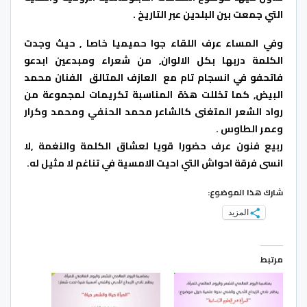
التي جمعت بين البلدين عبر التاريخ .
وفي المساء عرف اللقاء جوا حميميا خاصا , حيث وجدت
الكلمة دربها بكل الالوان, من شعراء ومبدعين ابدعو
فاتحفو في انسجام تام مع العازف المتالق الفنان محمد
البيض, كما تخللت هذة المناسبة تكريمات لمجموعة من
رواد الشعر المتغنى كالشاعر محمد الحنفي ومحمد وكرار
وعمر الطاوس .
ربيع فنون عرف حضورا قويا لعشاق الكلمة والنغمة ,لا
انسى فرقة احواش التي احيت الامسية في تناغم لا مثيل له.
شارك هذا الموضوع:
المزيد
مرتبط