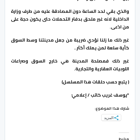
والذي بقي لحد الساعة دون المصادقة عليه من طرف وزارة
الداخلية لانه غير ملحق بدفتر التحملات حتى يكون حجة على
من ادّعى.
غير ذلك ما زلنا نؤدي ضريبة من جعل مدينتنا وسط السوق
كأية سلعة لمن يملك أكثر..
غير ذلك فمصلحة المدينة هي خارج السوق وصراعات
اللوبيات العقارية والتجارية.
( يتبع حسب حلقات هذا المسلسل)
*يوسف غريب كاتب / إعلاميّ
شارك هذا الموضوع:
المزيد
مرتبط