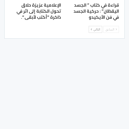
قراءة في كتاب ” الجسد
الإعلامية عزيزة حلاق
اليقظان” : حركية الجسد
تحول الكتابة إلى اثر في
في فن الأيكيدو
ذاكرة “أكتب لأبقى “.
السابق
التالي