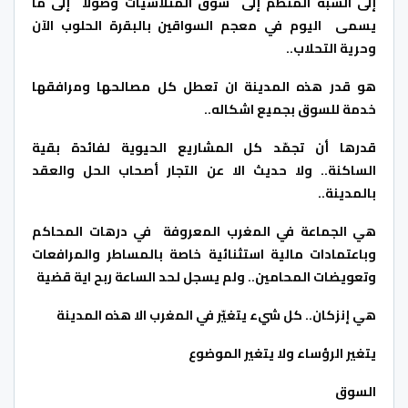
إلى الشبه المنظم إلى سوق المتلاشيات وصولاً إلى ما
يسمى اليوم في معجم السواقين بالبقرة الحلوب الآن
وحرية التحلاب..
هو قدر هذه المدينة ان تعطل كل مصالحها ومرافقها
خدمة للسوق بجميع اشكاله..
قدرها أن تجمّد كل المشاريع الحيوية لفائدة بقية
الساكنة.. ولا حديث الا عن التجار أصحاب الحل والعقد
بالمدينة..
هي الجماعة في المغرب المعروفة في درهات المحاكم
وباعتمادات مالية استثنائية خاصة بالمساطر والمرافعات
وتعويضات المحامين.. ولم يسجل لحد الساعة ربح اية قضية
هي إنزكان.. كل شيء يتغيّر في المغرب الا هذه المدينة
يتغير الرؤساء ولا يتغير الموضوع
السوق