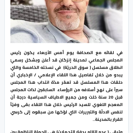
في لقائه مع الصحافة يوم أمس الأربعاء يكون رئيس
المجلس الجماعي لمدينة إنزگان قد أعلن وبشكل رسميّ
انطلاق مسلسل ( سوق الحريّة) في نسخته الخامسة والتي
يبدو من خلال تفاصيل هذا اللقاء الإعلامي / الإخباري أن
حلقات هذا المسلسل قد تعمّر مدّة انتداب هذا المجلس
سيراً على نهج أسلافه من الرؤساء السابقين لذات المجلس
قبل 20 سنة خلت ومن جميع الاطياف السياسية درجة أن
المعجم اللغوي للسيد الرئيس خلال هذا اللقاء بقى وفيّاً
لنفس الادلّة والتبريرات التي لوّكها من سبقوه إلى كرسي
القرار بالمدينة..
وتبقى ( عدم التزام بدفتر التحملات) هي الجملة الناظمة بين