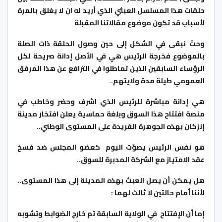
حلقات هذا المسلسل العبثي الذي أريد له ان لا يغلق بالمرة
لأسباب قد تكون موضوع مقالاتنا المقبلة
وحتّ نبقى في الشكل إلى حين وصول الحلقة ذات الصلة
بالموضوع فخرجة الرئيس هي في الأصل إدانة صريحة لكل
الرؤساء السابقين الذين تماطلوا في الترافع عن هذا المرفق
العمومي طيلة مدة ولايتهم..
هي إدانة مباشرة للرئيس الذي اشرف وحضر وخاطب في
منصة افتتاح هذا السوق وبلغة حماسية يعلن افتخار مدينة
إنزكان بهذه الجوهرة الفريدة على المستوى الوطني..
هو نفس الرئيس يصوّت اليوم كعضو المجلس ضد فسخ
عقد الامتياز مع الشركة المدبرة للسوق..
هل يمكن أن يصل العبث بهذه المدينة إلى هذا المستوى..
لأننا أمام حالتين لا ثالث لهما :
إما أن الإفتتاح في الولاية السابقة تم خارج الضوابط وتشوبه