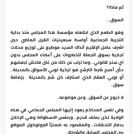
ثم ماذا!؟
السوق…
وهو الطعم الذي ابتلعته مؤسسة هذا المجلس منذ بداية
التجربة الجماعية أواسط سبعينيات القرن الماضي حين
اشرف عامل الإقليم آنذاك السيد موطيع على توزيع محلات
تجارية بسوق الجملة للخضروات على أعضاء المجلس بدون
اي سندٍ قانوني.. وما ترتب عن ذلك من غنى فاحش لبعضهم
حتّى أصبح شرط الترشح هو تزكية لوبي الأسواق بالمدينة..
أو لوبي العقار الذي استنزف كل شبر بالمدينة بإضافة
سوق..
لا خروج عن السوق.. وعن موضوعه..
وفي نفس المحاكم يعود إليها المجلس الجماعي في هذه
الولاية لكن بملف قديم.. وبنفس الاسطوانة وهي الإخلال
بدفتر التحمّلات.. والمقصود به ضمنيّاً البروتوكول الموقع
بين المجلس السابق والشركة..