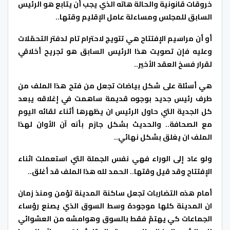
خروقات قانونية والحالة هاته الذي يجب أن يتابع هو الرئيس
السابق للمجلس ومساءلة عامل الإقليم وقتها..
أو أن مراسيم الإفتتاح هي تتويج لاحترام تام لدفتر التحمّلات
وعليه فإن تصويت هذا الرئيس السابق هو تجريح أخلاقي
لقرار فسخ العقد الأخير..
هي أسئلة على شكل بياضات تجعل من فتح هذا الملف من
طرف رئيس جديد بوجوه قديمة ساهمت في إغلاقه يبعد
كل الجدية التي حاول الرئيس ان يظهرها أثناء لقائه اليوم
مع الصحافة.. والحديث بشكل جازم بأنه آن الأوان لهذا
الملف ان يغلق بشكل نهائي..
ولو عاد إلى الوراء فهي نفس الجملة التي استعملت اثناء
الإفتتاح وقد قيل وقتها.. الحمد لله هذا الملف قد أغلق..
أمام هذه التضاربات تجعل ساكنة المدينة تؤمن ومنذ زمان
ان المدينة كلها موجودة وسط السوق الذي يصنع رؤساء
الجماعات كي يهتمّ فقط بالسوق وهوامشه من العشوائي