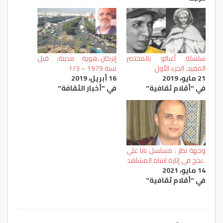
سلسلة أغبالو بالمختصر
إنزكان..هوية مدينة: قبل
المفيد، الجزء الأول
سنة 1979 – 1/3
21 مايو، 2019
16 أبريل، 2019
في "أقلام ثقافية"
في "أخبار الثقافة"
وجهة نظر : مسلسل بابا علي
..نجح في إثارة انتباه المشاهد
14 مايو، 2021
في "أقلام ثقافية"