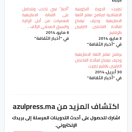
مرتبط
تيزنيت: الدورة التكوينية
“أخبار” نيني تكذب وتتحامل
الافتتاحية لبرنامج تعلم اللغة
على الفنانة الامازيغية
الامازيغية وحرف تيفناغ
تابعمرانت من أجل الإثارة
لفائدة الفاعلين الترابيين
والسبق الصحفي الزائف ..
بالإقليم
6 مايو، 2014
3 مايو، 2014
في "أخبار الثقافة"
في "أخبار الثقافة"
برنامج تعلم اللغة الامازيغية
وحرف تيفناغ لفائدة الفاعلين
الترابيين باقليم تيزنيت
30 أبريل، 2014
في "أخبار الثقافة"
اكتشاف المزيد من azulpress.ma
اشترك للحصول على أحدث التدوينات المرسلة إلى بريدك
الإلكتروني.
كتابة بريدك الإلكتروني...