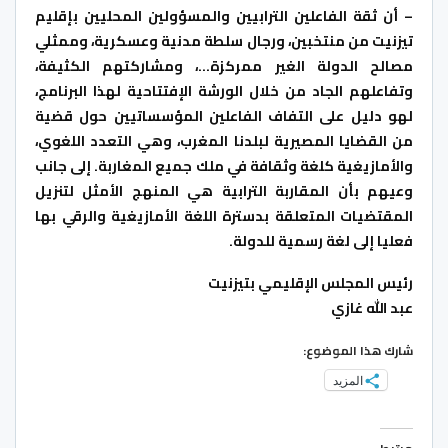
– أن ثقة الفاعلين الترابيين والمسؤولين المحليين بإقليم
تيزنيت من منتخبين، ورجال سلطة مدنية وعسكرية، وممثلي
مصالح الدولة الغير ممركزة…، ومشاركتهم الكثيفة،
وتفاعلهم الجاد من خلال الورشة الإفتتاحية لهذا البرنامج،
لهو دليل على التفاف الفاعلين المؤسساتيين حول قضية
من القضايا المصيرية لبلدنا المغرب، وهي التعدد اللغوي،
والأمازيغية كلغة وثقافة في ملك جميع المغاربة. إلى جانب
وعيهم بأن المقاربة الترابية هي المنهج الأمثل لتنزيل
المقتضيات المتعلقة بدسترة اللغة الأمازيغية والرقي بها
فعليا إلى لغة رسمية للدولة.
رئيس المجلس الإقليمي بتيزنيت
عبد الله غازي
شارك هذا الموضوع:
المزيد