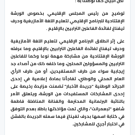
نص البيان كما توصلنا به :
توضيح من رئيس المجلس الإقليمي بخصوص الورشة
الإفتتاحية للبرنامج الإقليمي لتعليم اللغة الأمازيغية وحرف
تيفناغ لفائدة الفاعلين الترابيين بالإقليم .
على إثر انطلاق البرنامج الإقليمي لتعليم اللغة الأمازيغية
وحرف تيفناغ لفائدة الفاعلين الترابيين بالإقليم، وما عرفته
الورشة الإفتتاحية من مشاركة مهمة نوعا وكما للفاعلين
الترابيين والمسؤولين المحلين، وما خلفه ذلك من أصداء جد
إيجابية سواء من طرف المستفيدين، أو من طرف الرأي
العام المحلي والوطني، تفاجأنا بمادة إعلامية في إحدى
الجرائد الوطنية “جريدة الأخبار” تضمنت مزايدة رخيصة على
إحدى المشاركات المستفيدات من الورشة، ويتعلق الأمر
بالنائبة البرلمانية المحترمة والفنانة المناضلة فاطمة
شاهو “تبعمرانت”، والتي تمت مؤاخذتها باطلا بعدم التوفق
في كتابة اسمها بحرف تفيناغ فيما سمته الجريدة بالفشل
في اختبار أجري للمشاركين.