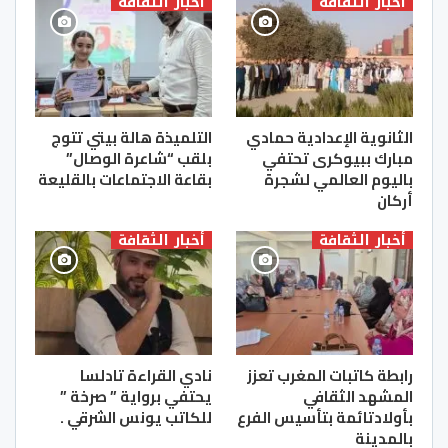
أخبار الثقافة
أخبار الثقافة
الثانوية الإعدادية حمادي
التلميذة هالة بيتي تتوج
مبارك ببيوكرى تحتفي
بلقب “شاعرة الوصال”
باليوم العالمي لشجرة
بقاعة الاجتماعات بالقليعة
أركان
أخبار الثقافة
أخبار الثقافة
رابطة كاتبات المغرب تعزز
نادي القراءة تادلسا
المشهد الثقافي
يحتفي برواية ” صرخة ”
بأولادتائمة بتأسيس الفرع
للكاتب يونس الشرقي .
بالمدينة