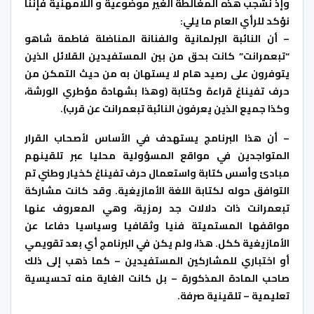
وإذ نشجب هذه المغالطة الغير موضوعية و اللامهنية فإننا
نؤكد للرأي العام ما يلي:
– أن النائبة البرلمانية والفنانة المناضلة فاطمة شاهو
“تبعمرانت” كانت بحق من بين المستفيدين القلائل الذين
يتوفرون على رصيد هام لا يستهان به من حيث التمكن من
حرف تفيناغ قراءة وكتابة (وهذا بشهادة مؤطري الورشة،
وكذا جميع الذين يعرفون النائبة تبعمرانت عن قرب).
– أن هذا البرنامج يستهدف في الأساس لأصحاب القرار
المتواجدين في مواقع المسؤولية محليا عبر تلقينهم
مبادئ وأسس كتابة واستعمال حرف تفيناغ كخيار وطني تم
التوافق حوله لكتابة اللغة الأمازيغية. وقد كانت مشاركة
تبعمرانت ذات دلالات جد رمزية، وهي المعروف عنها
مواقفها المستميتة فنيا وثقافيا وسياسيا دفاعا عن
الأمازيغية ككل. هذا، ولم يكن في البرنامج أي بعد تقويمي
أو اختباري للمشاركين المستفيدين – كما ذهب إلى ذلك
صاحب المادة المذكورة – بل كانت الغاية منه تحسيسية
تعليمية – تلقينية صرفة.