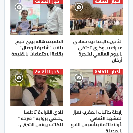
أخبار الثقافة
أخبار الثقافة
الثانوية الإعدادية حمادي
التلميذة هالة بيتي تتوج
مبارك ببيوكرى تحتفي
بلقب “شاعرة الوصال”
باليوم العالمي لشجرة
بقاعة الاجتماعات بالقليعة
أركان
أخبار الثقافة
أخبار الثقافة
رابطة كاتبات المغرب تعزز
نادي القراءة تادلسا
المشهد الثقافي
يحتفي برواية ” صرخة ”
بأولادتائمة بتأسيس الفرع
للكاتب يونس الشرقي .
بالمدينة