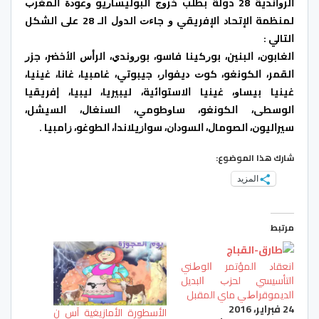
ﺍﻟﺮﻭﺍﻧﺪﻳﺔ 28 دولة بطلب ﺧﺮﻭﺝ ﺍﻟﺒﻮﻟﻴﺴﺎﺭﻳﻮ ﻭﻋﻮﺩﺓ ﺍﻟﻤﻐﺮﺏ
ﻟﻤﻨﻈﻤﺔ ﺍﻹﺗﺤﺎﺩ ﺍﻹﻓﺮﻳﻘﻲ ﻭ ﺟﺎﺀﺕ ﺍﻟﺪﻭﻝ ﺍﻟـ 28 ﻋﻠﻰ ﺍﻟﺸﻜﻞ
ﺍﻟﺘﺎﻟﻲ :
ﺍﻟﻐﺎﺑﻮﻥ، ﺍﻟﺒﻨﻴﻦ، ﺑﻮﺭﻛﻴﻨﺎ ﻓﺎﺳﻮ، ﺑﻮﺭﻭﻧﺪﻱ، ﺍﻟﺮﺃﺱ ﺍﻷﺧﻀﺮ، ﺟﺰﺭ
ﺍﻟﻘﻤﺮ، ﺍﻟﻜﻮﻧﻐﻮ، ﻛﻮﺕ ﺩﻳﻔﻮﺍﺭ، ﺟﻴﺒﻮﺗﻲ، ﻏﺎﻣﺒﻴﺎ، ﻏﺎﻧﺎ، ﻏﻴﻨﻴﺎ،
ﻏﻴﻨﻴﺎ ﺑﻴﺴﺎﻭ، ﻏﻴﻨﻴﺎ ﺍﻻﺳﺘﻮﺍﺋﻴﺔ، ﻟﻴﺒﻴﺮﻳﺎ، ﻟﻴﺒﻴﺎ، ﺇﻓﺮﻳﻘﻴﺎ
ﺍﻟﻮﺳﻄﻰ، ﺍﻟﻜﻮﻧﻐﻮ، ﺳﺎﻭﻃﻮﻣﻲ، ﺍﻟﺴﻨﻐﺎﻝ، ﺍﻟﺴﻴﺸﻞ،
ﺳﻴﺮﺍﻟﻴﻮﻥ، ﺍﻟﺼﻮﻣﺎﻝ، ﺍﻟﺴﻮﺩﺍﻥ، ﺳﻮﺍﺯﻳﻼﻧﺪﺍ، ﺍﻟﻄﻮﻏﻮ، ﺯﺍﻣﺒﻴﺎ .
شارك هذا الموضوع:
المزيد
مرتبط
ﺍﻧﻌﻘﺎﺩ ﺍﻟﻤﺆﺗﻤﺮ ﺍﻟﻮﻁﻨﻲ
ﺍﻟﺘﺄﺳﻴﺴﻲ ﻟﺤﺰﺏ ﺍﻟﺒﺪﻳﻞ
ﺍﻟﺪﻳﻤﻮﻗﺮﺍﻁﻲ ماي المقبل
24 فبراير، 2016
الأسطورة الأمازيغية آس ن