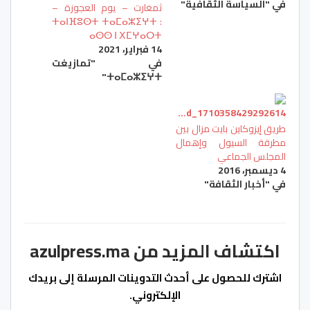
في "السياسة الثقافية"
ثمغارت – يوم العجوزة –
ⵜⴰⵏⴼⵓⵙⵜ ⵜⴰⵎⴰⵣⵉⵖⵜ :
ⴰⵙⵙ ⵏ ⵝⵎⵖⴰⵔⵜ
14 فبراير، 2021
في "تمازيغت
ⵜⴰⵎⴰⵣⵉⵖⵜ"
طريق إيزوكاين بايت مزال بين
مطرقة السيول وإهمال
المجلس الجماعي
4 ديسمبر، 2016
في "أخبار الثقافة"
اكتشاف المزيد من azulpress.ma
اشترك للحصول على أحدث التدوينات المرسلة إلى بريدك
الإلكتروني.