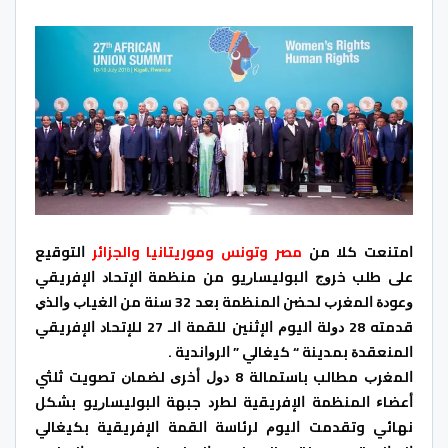
ﺍﻣﺘﻨﻌﺖ كلا من
مصر وتونس وموريتانيا والجزائر
ﺍﻟﺘﻮﻗﻴﻊ
ﻋﻠﻰ ﻃﻠﺐ ﺧﺮﻭﺝ ﺍﻟﺒﻮﻟﻴﺴﺎﺭﻳﻮ ﻣﻦ ﻣﻨﻈﻤﺔ ﺍﻹﺗﺤﺎﺩ ﺍﻹﻓﺮﻳﻘﻲ
ﻭﻋﻮﺩﺓ ﺍﻟﻤﻐﺮﺏ ﻟﺤﻀﻦ ﺍﻟﻤﻨﻈﻤﺔ ﺑﻌﺪ 32 ﺳﻨﺔ ﻣﻦ ﺍﻟﻐﻴﺎﺏ ﻭﺍﻟﺬﻱ
ﻗﺪﻣﺘﻪ 28 ﺩﻭﻟﺔ ﺍﻟﻴﻮﻡ ﺍﻹﺛﻨﻴﻦ ﻟﻠﻘﻤﺔ ﺍﻟـ 27 ﻟﻺﺗﺤﺎﺩ ﺍﻹﻓﺮﻳﻘﻲ
ﺍﻟﻤﻨﻌﻘﺪﺓ ﺑﻤﺪﻳﻨﺔ “ ﻛﻴﻐﺎﻟﻲ ” ﺍﻟﺮﻭﺍﻧﺪﻳﺔ .
ﺍﻟﻤﻐﺮﺏ ﻣﻄﺎﻟﺐ ﺑﺎﺳﺘﻤﺎﻟﺔ 8 ﺩﻭﻝ ﺃﺧﺮﻯ ﻟﻀﻤﺎﻥ ﺗﺼﻮﻳﺖ ﺛﻠﺜﻲ
ﺃﻋﻀﺎﺀ ﺍﻟﻤﻨﻈﻤﺔ ﺍﻹﻓﺮﻳﻘﻴﺔ ﻟﻄﺮﺩ ﺟﺒﻬﺔ ﺍﻟﺒﻮﻟﻴﺴﺎﺭﻳﻮ ﺑﺸﻜﻞ
نهائي وﺗﻘﺪﻣﺖ ﺍﻟﻴﻮﻡ ﻟﺮﺋﺎﺳﺔ ﺍﻟﻘﻤﺔ ﺍﻹﻓﺮﻳﻘﻴﺔ ﺑﻜﻴﻐﺎﻟﻲ