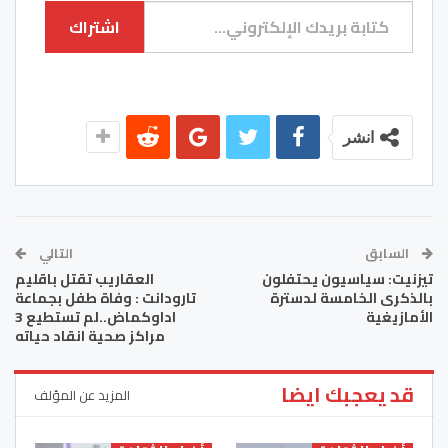
كتابة بريدك الإلكتروني...
اشتراك
انشر
السابق
التالي
تيزنيت: سياسيون يحتفلون
العقاريب تقتل باقليم
بالذكرى الخامسة لدسترة
تارودانت : وفاة طفل بجماعة
الأمازيغية
اداوكماض..لم تستطيع 3
مراكز صحية انقاد حياته
قد يعجبك ايضا
المزيد عن المؤلف