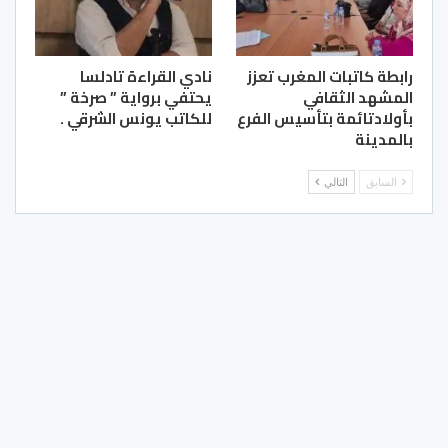
رابطة كاتبات المغرب تعزز
نادي القراءة تادلسا
المشهد الثقافي
يحتفي برواية ” صرخة ”
بأولادتائمة بتأسيس الفرع
للكاتب يونس الشرقي .
بالمدينة
السابق
التالي