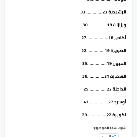
الرشيدية 23…………..33
ورزازات 18…………….30
أكادير 18………………27
الصويرة 19……………22
العيون 19…………….35
السمارة 21…………..38
الداخلة 22……………25
أوسرد 27…………….41
لكويرة 22…………….29
شارك هذا الموضوع:
المزيد