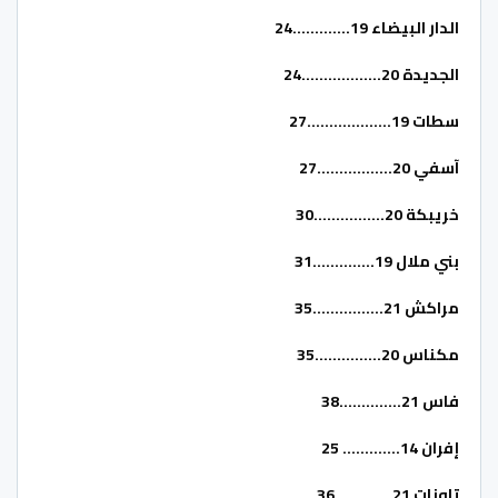
الدار البيضاء 19………….24
الجديدة 20………………24
سطات 19……………….27
آسفي 20……………..27
خريبكة 20…………….30
بني ملال 19…………..31
مراكش 21…………….35
مكناس 20……………35
فاس 21…………..38
إفران 14…………. 25
تاونات 21………….36