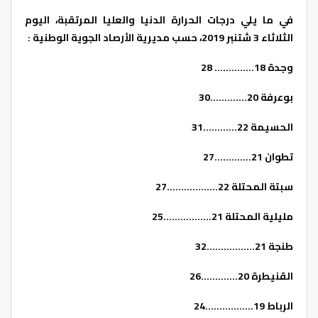
في ما يلي درجات الحرارة الدنيا والعليا المرتقبة، اليوم
الثلاثاء 3 شتنبر 2019، حسب مديرية الأرصاد الجوية الوطنية :
وجدة 18………….. 28
بوعرفة 20………….30
الحسيمة 22…………31
تطوان 21………….27
سبتة المحتلة 22………………27
مليلية المحتلة 21……………..25
طنجة 21……………..32
القنيطرة 20………….26
الرباط 19……………..24