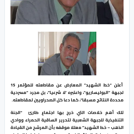
أعلن “خط الشهيد” المعارض عن مقاطعته للمؤتمر 15
لجبهة “البوليساريو”، واعتبره ‘لا شرعيا”، بل مجرد “مسرحية
محددة النتائج مسبقا”، كما دعا كل الصحراويين لمقاطعته.
تلك أهم خلاصات التي خرج بها اجتماع طارئ “الجنة
التنفيذية للجبهة الشعبية لتحرير الساقية الحمراء ووادي
الذهب – خط الشهيد” معللا موقفه بأن المرشح من القيادة