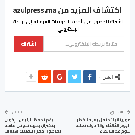
اكتشاف المزيد من azulpress.ma
اشترك للحصول على أحدث التدوينات المرسلة إلى بريدك
الإلكتروني.
كتابة بريدك الإلكتروني...
اشتراك
انشر
السابق
التالي
موريتانيا تحتفل بعيد الفطر
رغم تحفظ الرئيس : إخوان
اليوم الثلاثاء و15 دولة تعلنه
بنكيران بجهة سوس ماسة
ليوم غد الأربعاء
يفرضون مقررا لاقتناء سيارات