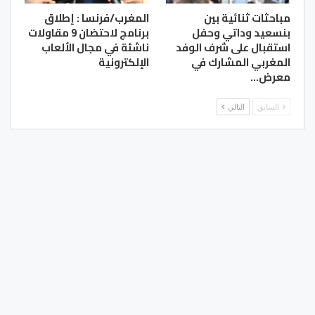
مباحثات ثنائية بين
المغرب/فرنسا : إطلاق
بنسعيد وداتي وحفل
برنامج لاحتضان 9 مقاولات
استقبال على شرف الوفد
ناشئة في مجال الألعاب
المغربي المشارك في
الإلكترونية
معرض…
السابق
التالي