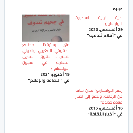
مرتبط
بداية نهاية اسطورة
البوليساريو
29 أغسطس، 2020
في "أقلام ثقافية"
متى يستيقظ المجتمع
الحقوقي المغربي والدولي
لاسترداد حقوق الاسرى
المغاربة في سجون
البوليسايو ؟
19 أكتوبر، 2021
في "الثقافة والإعلام"
زعيم البوليساريو” يعلن تخليه
عن الزعامة، ويدعو إلى اختيار
قيادة جديدة”
16 أغسطس، 2015
في "أخبار الثقافة"