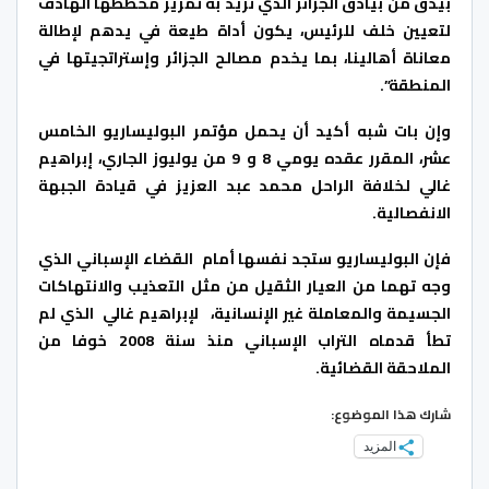
بيدق من بيادق الجزائر الذي تريد به تمرير مخططها الهادف
لتعيين خلف للرئيس، يكون أداة طيعة في يدهم لإطالة
معاناة أهالينا، بما يخدم مصالح الجزائر وإستراتجيتها في
المنطقة”.
وإن بات شبه أكيد أن يحمل مؤتمر البوليساريو الخامس
عشر، المقرر عقده يومي 8 و 9 من يوليوز الجاري، إبراهيم
غالي لخلافة الراحل محمد عبد العزيز في قيادة الجبهة
الانفصالية.
فإن البوليساريو ستجد نفسها أمام القضاء الإسباني الذي
وجه تهما من العيار الثقيل من مثل التعذيب والانتهاكات
الجسيمة والمعاملة غير الإنسانية، لإبراهيم غالي الذي لم
تطأ قدماه التراب الإسباني منذ سنة 2008 خوفا من
الملاحقة القضائية.
شارك هذا الموضوع:
المزيد