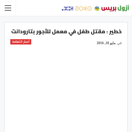
خطير : مقتل طفل في معمل للأجور بتارودانت
أخبار الثقافة
في
مايو 18, 2016