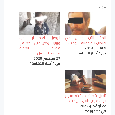
مرتبط
المؤبد للأب الوحش الذي
الوكيل العام لإستئنافية
اغتصب ابنه وقتله بتارودانت
ورزازات يدخل على الخط في
9 فبراير، 2018
قضية الطفلة
في "أخبار الثقافة"
نعيمة..التفاصيل
27 سبتمبر، 2020
في "أخبار الثقافة"
تأجيل قضية «أستاذ» متهم
بهتك عرض طفل بتارودانت
22 نوفمبر، 2022
في "جهوية"