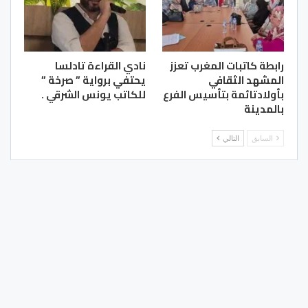
رابطة كاتبات المغرب تعزز
نادي القراءة تادلسا
المشهد الثقافي
يحتفي برواية ” صرخة ”
بأولادتائمة بتأسيس الفرع
للكاتب يونس الشرقي .
بالمدينة
السابق
التالي