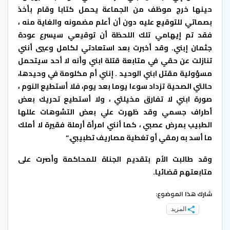
حينها خرج موظف من الجماعة يحمل كتابا وقام بأخذ
بصماتي للتوقيع عليه دون أن أعلم مضمونه والغاية منه ،
فقد تم إيهامي تلك اللحظة أن توقيعي سيسرع عودة
جثمان إبني. وقد أخبرت بعد استعادتي لكامل وعيي أنني
تنازلت عن حقي في متابعة قتلة ابني وأنه لا أحد سيتحمل
مسؤولية مقتل ابني الوحيد . إنني أم مكلومة في وحيدها،
حالتي الصحية تزداد سوءا يوما بعد يوم، فلا أستطيع النوم ،
صورة ابني لا تفارق مخيلتي ، ولا أستطيع تحريك بعض
أطراف جسمي وقد ظهرت علي بعض التشوهات عللها
الطبيب بمرض عصبي ، كما أنني امرأة أرملة فقيرة لا أملك
ما أسد به رمقي أو تغطية مصاريف تطبيبي.”
وقد طالبت الأم بتقديم الجناة للمحاكمة وأصرت على
متابعتهم قضائيا.
شارك هذا الموضوع:
المزيد