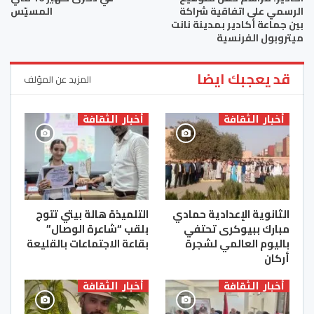
الرسمي على اتفاقية شراكة
المسيّس
بين جماعة أكادير بمدينة نانت
ميتروبول الفرنسية
قد يعجبك ايضا
المزيد عن المؤلف
أخبار الثقافة
أخبار الثقافة
الثانوية الإعدادية حمادي
التلميذة هالة بيتي تتوج
مبارك ببيوكرى تحتفي
بلقب “شاعرة الوصال”
باليوم العالمي لشجرة
بقاعة الاجتماعات بالقليعة
أركان
أخبار الثقافة
أخبار الثقافة