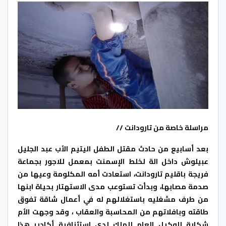
مراسلة خاصة من تارودانت //
بعد أسابيع من حادث مقتل الطفل اليتيم الأب عبد الجليل
عبيلوش داخل الة لخلط الإسمنت بمعمل للاجور بجماعة
فريجة باقليم تارودانت، استعادت أمه المكلومة وعيها من
صدمة مصابها، وبدأت تستوعب مدى الاستهتار بحياة ابنها
من طرف مشغليه باستغلالهم له في أعمال شاقة تفوق
طاقته وبافلاتهم من المحاسبة والعقاب ، وقد وجهت الأم
شكاية للوكيل العام للملك لدى استئنافية أكادير هذا