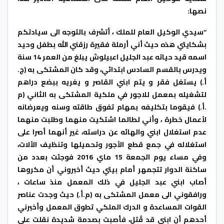
نصها:
“سيدي الوكيل العام للملك ، أتشرف بالتوجه الى سيادتكم
بشكايتي هذه حيث أني أرملة فقيرة رزقني الله بطفل وحيد
اسمه قيد حياته عبد الجليل اعبيلوش يبلغ من العمر 14 سنة
ويدرس بالقسم السادس ابتدائي، وقد كان المشتكى به (ج.
أ.) يستغل فقر و يتم ابني القاصر و يغريه ببضع دراهم
لتشغيله بمعمل للاجور في ملكية المشتكى به الثاني (م
.أ.) فيقوما بتكليفه بمهام تفوق طاقته وسنه ويعرضانه
لأعمال خطرة ، وأني لطالما اشتكيت منهما وطلبت منهما
عدم استغلال ابني والهائه عن دراسته، غير أنهما أصرا على
استغلاله في جمع قطع الأجور وتحميلها وتنظيف الألات،
وفي مساء يوم الجمعة 15 ماي 2016 فوجئت بعدد من
ساكنة الدوار تتجمهر أمام بيتي حيث أخبروني أن مكروها
أصاب ابني عبد الجليل في ذلك المعمل منذ ساعات ،
ورافقوني الى معمل المشتكى به (م.أ.) حيث وجدت عناصر
القوات المساعدة و الدرك الملكي تطوق المعمل وأخبرني
أحدهم أن ابني قد قُتل، فأصبت بصدمة شديدة نقلت على