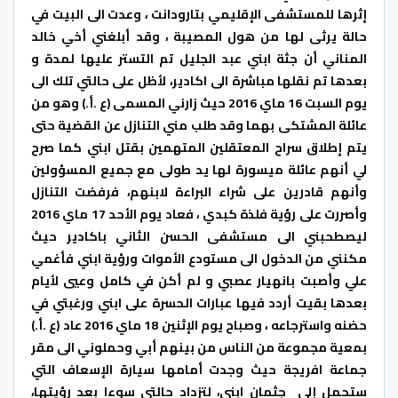
إثرها للمستشفى الإقليمي بتارودانت ، وعدت الى البيت في
حالة يرثى لها من هول المصيبة ، وقد أبلغني أخي خالد
المناني أن جثة ابني عبد الجليل تم التستر عليها لمدة و
بعدها تم نقلها مباشرة الى اكادير، لأظل على حالتي تلك الى
يوم السبت 16 ماي 2016 حيث زارني المسمى (ع .أ.) وهو من
عائلة المشتكى بهما وقد طلب مني التنازل عن القضية حتى
يتم إطلاق سراح المعتقلين المتهمين بقتل ابني كما صرح
لي أنهم عائلة ميسورة لها يد طولى مع جميع المسؤولين
وأنهم قادرين على شراء البراءة لابنهم، فرفضت التنازل
وأصررت على رؤية فلذة كبدي ، فعاد يوم الأحد 17 ماي 2016
ليصطحبني الى مستشفى الحسن الثاني باكادير حيث
مكنني من الدخول الى مستودع الأموات ورؤية ابني فأغمي
علي وأصبت بانهيار عصبي و لم أكن في كامل وعيي لأيام
بعدها بقيت أردد فيها عبارات الحسرة على ابني ورغبتي في
حضنه واسترجاعه ، وصباح يوم الإثنين 18 ماي 2016 عاد (ع .أ.)
بمعية مجموعة من الناس من بينهم أبي وحملوني الى مقر
جماعة افريجة حيث وجدت أمامها سيارة الإسعاف التي
ستحمل إلي جثمان ابني، لتزداد حالتي سوءا بعد رؤيتها،