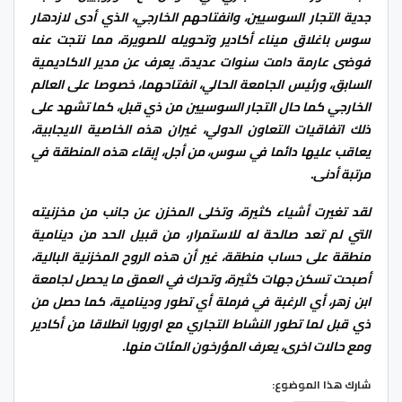
جدية التجار السوسيين، وانفتاحهم الخارجي، الذي أدى لازدهار
سوس باغلاق ميناء أكادير وتحويله للصويرة، مما نتجت عنه
فوضى عارمة دامت سنوات عديدة. يعرف عن مدير الاكاديمية
السابق، ورئيس الجامعة الحالي، انفتاحهما، خصوصا على العالم
الخارجي كما حال التجار السوسيين من ذي قبل، كما تشهد على
ذلك اتفاقيات التعاون الدولي، غيران هذه الخاصية الايجابية،
يعاقب عليها دائما في سوس، من أجل، إبقاء هذه المنطقة في
مرتبة أدنى.
لقد تغيرت أشياء كثيرة، وتخلى المخزن عن جانب من مخزنيته
التي لم تعد صالحة له للاستمرار، من قبيل الحد من دينامية
منطقة على حساب منطقة، غير أن هذه الروح المخزنية البالية،
أصبحت تسكن جهات كثيرة، وتحرك في العمق ما يحصل لجامعة
ابن زهر، أي الرغبة في فرملة أي تطور ودينامية، كما حصل من
ذي قبل لما تطور النشاط التجاري مع اوروبا انطلاقا من أكادير
ومع حالات اخرى، يعرف المؤرخون المئات منها.
شارك هذا الموضوع: