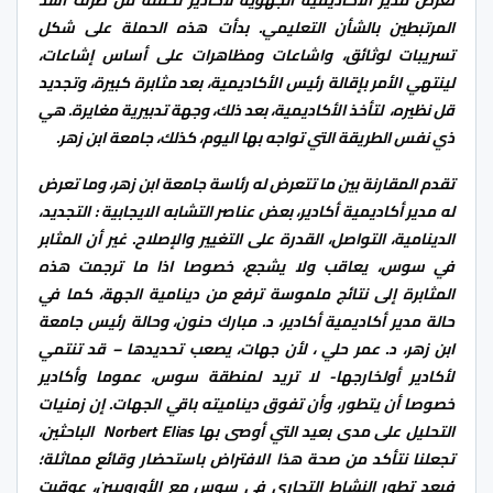
تعرض مدير الأكاديمية الجهوية لأكادير لحملة من طرف أشد
المرتبطين بالشأن التعليمي. بدأت هذه الحملة على شكل
تسريبات لوثائق، واشاعات ومظاهرات على أساس إشاعات،
لينتهي الأمر بإقالة رئيس الأكاديمية، بعد مثابرة كبيرة، وتجديد
قل نظيره، لتأخذ الأكاديمية، بعد ذلك، وجهة تدبيرية مغايرة. هي
ذي نفس الطريقة التي تواجه بها اليوم، كذلك، جامعة ابن زهر.
تقدم المقارنة بين ما تتعرض له رئاسة جامعة ابن زهر، وما تعرض
له مدير أكاديمية أكادير، بعض عناصر التشابه الايجابية : التجديد،
الدينامية، التواصل، القدرة على التغيير والإصلاح. غير أن المثابر
في سوس، يعاقب ولا يشجع، خصوصا اذا ما ترجمت هذه
المثابرة إلى نتائج ملموسة ترفع من دينامية الجهة، كما في
حالة مدير أكاديمية أكادير، د. مبارك حنون، وحالة رئيس جامعة
ابن زهر، د. عمر حلي ، لأن جهات، يصعب تحديدها – قد تنتمي
لأكادير أولخارجها- لا تريد لمنطقة سوس، عموما وأكادير
خصوصا أن يتطور، وأن تفوق ديناميته باقي الجهات. إن زمنيات
التحليل على مدى بعيد التي أوصى بها Norbert Elias الباحثين،
تجعلنا نتأكد من صحة هذا الافتراض باستحضار وقائع مماثلة؛
فبعد تطور النشاط التجاري في سوس مع الأوروبيين، عوقبت