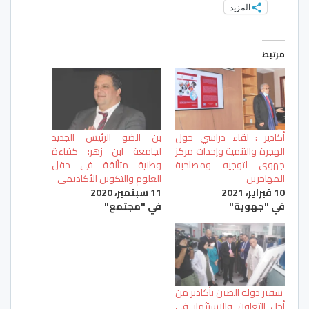
المزيد
مرتبط
أكادير : لقاء دراسي حول
بن الضو الرئيس الجديد
الهجرة والتنمية وإحداث مركز
لجامعة ابن زهر: كفاءة
جهوي لتوجيه ومصاحبة
وطنية متألقة في حقل
المهاجرين
العلوم والتكوين الأكاديمي
10 فبراير، 2021
11 سبتمبر، 2020
في "جهوية"
في "مجتمع"
سفير دولة الصين بأكادير من
أجل التعاون والاستثمار في