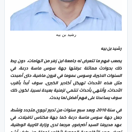
رشيد بن بيه
رشيد بن بيه
يصعب فهم ما تتعرض له جامعة ابن زهر من اتهامات، دون ربط
ذلك بحوادث مماثلة عرفتها جهة سوس ماسة درعة، في
السنوات الاخيرة، وسوس عموما في قرون ماضية، حتى أصبحت
مثل هذه الأحداث تهيكل أكادير الكبرى. سوف أبدأ بأقرب
الأحداث، وأنتهي بأحداث تنتمي لزمنية بعيدة نسبيا، لكون ذلك
سوف يساعدنا على فهم أفضل لما يحدث.
في سنة 2010، وبعد سبع سنوات من تدبير تربوي متجدد ونشط،
جعل جهة سوس ماسة درعة كما جهة مكناس تافيلات، في
عهد مديرها السيد أضرضور، مرجعا لدى وزارة التربية الوطنية،