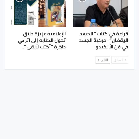
قراءة في كتاب ” الجسد
الإعلامية عزيزة حلاق
اليقظان” : حركية الجسد
تحول الكتابة إلى اثر في
في فن الأيكيدو
ذاكرة “أكتب لأبقى “.
السابق
التالي