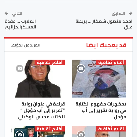
السابق
التالي
احمد منصور: شمكار … بربطة
المغرب … عقدة
عنق
العسكرالجزائري
قد يعجبك ايضا
المزيد عن المؤلف
أقلام ثقافية
أقلام ثقافية
تمظهرات مفهوم الكتابة
قراءة في عنوان رواية
في رواية تقرير إلى أب
“تقرير إلى أب مؤجل ”
مؤجل
للكاتب محسن الوكيلي .
أقلام ثقافية
أقلام ثقافية