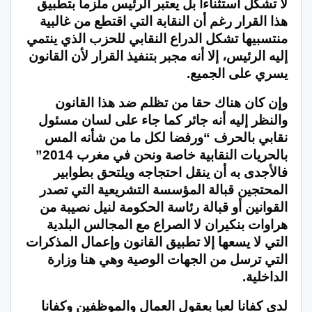
لا تشكل استثناءا بل يعتبر الرئيس ملزما بتطبيق
هذا القرار رغم أن النقابة التي اقتطع من غالبية
منتسبيها تشكل الدراع النقابي للحزب الذي ينتمي
إليه الرئيس، إلا أنه مجبر بتنفيذ القرار لأن القانون
يسري على الجميع.
وإن كان هناك حقا من تظلم ضد هذا القانون
والنظر إليه أنه جائر كما جاء على لسان مسئول
نقابي بالحرف “ورفضا لكل ما من شأنه المس
بالحريات النقابية خاصة ونحن في مغرب 2014”
فالأجدى به أن ينقل احتجاجه ويلتحق بطوابير
المحتجين قبالة المؤسسة التشريعية التي تصدر
القوانين أو قبالة رئاسة الحكومة لنيل نصيبة من
هراوات بنكيران لا الصراع مع المجالس البلدية
التي لا يسعها إلا تطبيق القانون وإعمال المذكرات
التي ترسل من الجهات الوصية وهي هنا وزارة
الداخلية.
لدى كفانا لعبا بعقول العمال والموظفين وكفانا