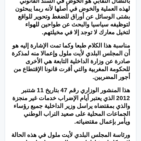
بالنضال النقابي هو الخوض في السند القانوني
لهذه العملية والخوض في أصلها لأنه ربما يبحثون
بشتى الوسائل عن أوراق للضغط وتحوير للواقع
لتوظيفه سياسيا والبحث عن طواحين للهواء
لتخيل معارك لا توجد إلا في مخيلتهم.
مناسبة هذا الكلام طبعا وكما تمت الإشارة إليه هو
أن المجلس البلدي لأيت ملول وإعمالا منه لمذكرة
صادرة عن وزارة الداخلية التابعة هي الأخرى
للحكومة المغربية والتي أقرت قانونا الإقتطاع من
أجور المضربين.
هذا المنشور الوزاري رقم 47 بتاريخ 11 شتنبر
2012 الذي يعتبر أيام الإضراب خدمات غير منجزة
والذي بمقتضاه يراسل وزير الداخلية جميع رؤساء
الجماعات المحلية على صعيد التراب الوطني
ويأمر بإعمال مقتضياته.
ورئاسة المجلس البلدي لأيت ملول في هذه الحالة