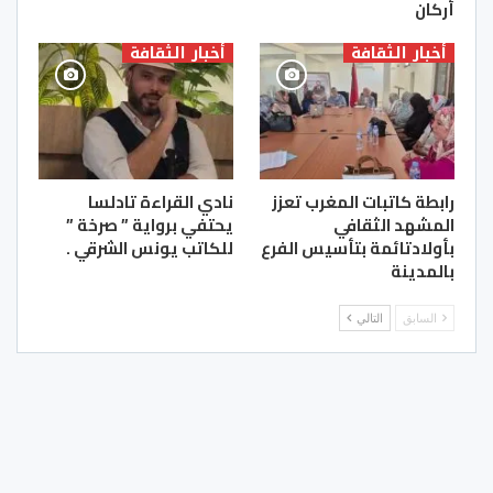
أركان
أخبار الثقافة
أخبار الثقافة
رابطة كاتبات المغرب تعزز
نادي القراءة تادلسا
المشهد الثقافي
يحتفي برواية ” صرخة ”
بأولادتائمة بتأسيس الفرع
للكاتب يونس الشرقي .
بالمدينة
السابق
التالي