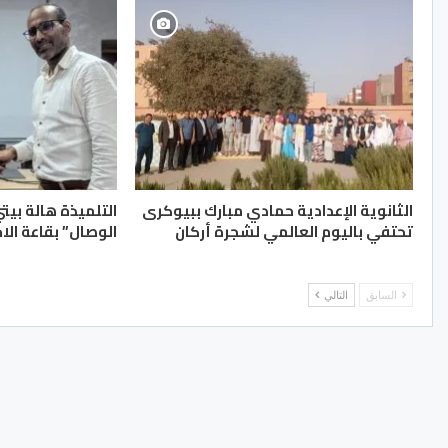
الثانوية الإعدادية حمادي مبارك ببيوكرى
التلميذة هالة بيت
تحتفي باليوم العالمي لشجرة أركان
الوصال” بقاعة الا
السابق
التالي