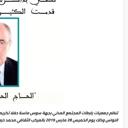
تنظم جمعيات رابطات المجتمع المدني بجهة سوس ماسة حفلا تكريميا ل
النواس وذلك يوم الخميس 28 مارس 2019 بالمركب الثقافي محمد خير الدين بحي الصفاء ابتداء من الساعة الثالثة زوالا.