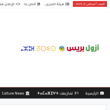
السبت, أغسطس 8, 2026
هيئة التحرير…
اتصل بنا
الإعلان مع
الرئيسية
تمازيغت ⵜⴰⵎⴰⵣⵉⵖⵜ
Culture News