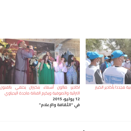
 مجددا بأكادير الكبير
اكادير: صالون أسماء بنكيران يحتفي بالفنون
التراثية والصوفية ويكرم الفنانة ماجدة اليحياوي
12 يوليو، 2015
في "الثقافة والإعلام"