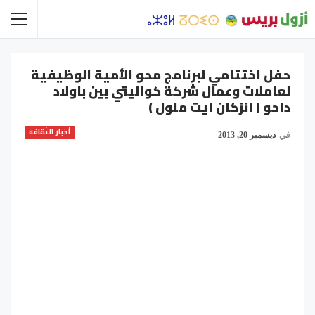
حفل اختتامي لبرنامج محو الأمية الوظيفية
لعاملات وعمال شركة كواليتي بين باولاد
داحو ( انزكان ايت ملول )
أخبار الثقافة
في
ديسمبر 20, 2013