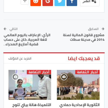
انشر
السابق
التالي
مشروع قانون المالية لسنة
الرأي: الإعتراف باليوم العالمي
2014 في مدينة سطات
للغة العربية، كان على حساب
قضية أمازيغ الصحراء .
قد يعجبك ايضا
المزيد عن المؤلف
أخبار الثقافة
أخبار الثقافة
الثانوية الإعدادية حمادي
التلميذة هالة بيتي تتوج