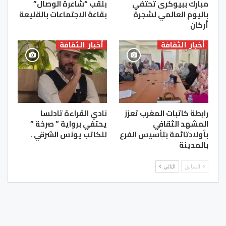
مبارك ببيوكرى تحتفي
بلقب “شاعرة الوصال”
باليوم العالمي لشجرة
بقاعة الاجتماعات بالقليعة
أركان
أخبار الثقافة
أخبار الثقافة
رابطة كاتبات المغرب تعزز
نادي القراءة تادلسا
المشهد الثقافي
يحتفي برواية ” صرخة ”
بأولادتائمة بتأسيس الفرع
للكاتب يونس الشرقي .
بالمدينة
السابق
التالي