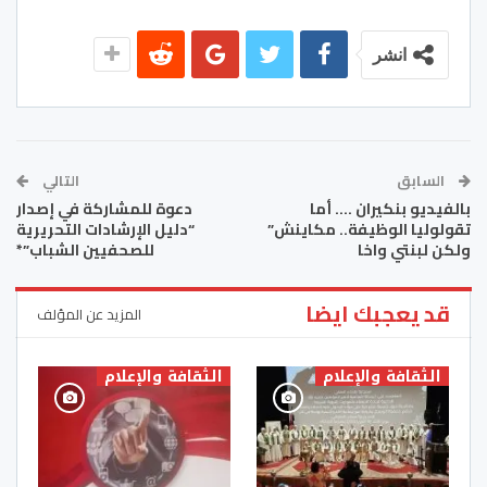
انشر
السابق
التالي
بالفيديو بنكيران …. أما
دعوة للمشاركة في إصدار
تقولوليا الوظيفة.. مكاينش”
“دليل الإرشادات التحريرية
ولكن لبنتي واخا
للصحفيين الشباب”*
قد يعجبك ايضا
المزيد عن المؤلف
الثقافة والإعلام
الثقافة والإعلام