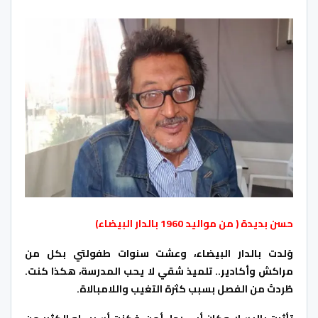
حسن بديدة
( من مواليد 1960 بالدار البيضاء)
وُلدت بالدار البيضاء، وعشت سنوات طفولتي بكل من
مراكش وأكادير.. تلميذ شقي لا يحب المدرسة، هكذا كنت.
طُردتُ من الفصل بسبب كثرة التغيب واللامبالاة.