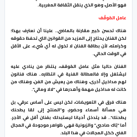
فهو الأصل، وهو الذي ينقل الثقافة المغربية.
عامل المُوقْف
هناك تحسن كبير مقارنة بالماضي.. علينا أن نعترف بهذا؛
لكن الفنان يحتاج إلى المزيد من القوانين التي تحفظ حقوقه
وكرامته، لأن بطاقة الفنان لا تخول له أي شيء، على الأقل
في الوقت الحالي.
الفنان حاليا مثل عامل المُوقف، ينتظر من ينادي عليه
ليشتغل وإلا فالعطالة الفنية في انتظاره.. هناك فنانون
لهم مداخيل أخرى، وهناك من يعيش من الفن، وهناك من
كانت له مداخيل مهمة وأهدرها في “لالا ومالي”.
هناك فرق في التعويضات، لكن ليس على أساس عرقي، بل
هي مسألة أسماء وحضور، و”المنتج إلى لقا يطحنك
يطحنك”.. قد يتدخل أحيانا ليستبدلك بفنان أقل في الأجر.
أما “بّاك صاحبي” والزبونية فهي ظواهر موجودة في المجال
الفني ككل المجالات في هذا البلد.