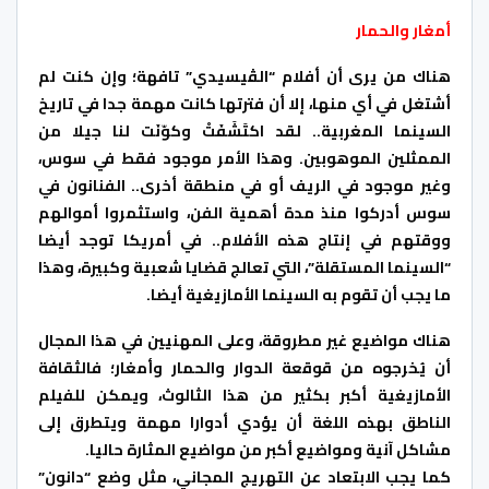
أمغار والحمار
هناك من يرى أن أفلام “الڤيسيدي” تافهة؛ وإن كنت لم
أشتغل في أي منها، إلا أن فترتها كانت مهمة جدا في تاريخ
السينما المغربية.. لقد اكتَشَفَتْ وكوّنَت لنا جيلا من
الممثلين الموهوبين. وهذا الأمر موجود فقط في سوس،
وغير موجود في الريف أو في منطقة أخرى.. الفنانون في
سوس أدركوا منذ مدة أهمية الفن، واستثمروا أموالهم
ووقتهم في إنتاج هذه الأفلام.. في أمريكا توجد أيضا
“السينما المستقلة”، التي تعالج قضايا شعبية وكبيرة، وهذا
ما يجب أن تقوم به السينما الأمازيغية أيضا.
هناك مواضيع غير مطروقة، وعلى المهنيين في هذا المجال
أن يُخرجوه من قوقعة الدوار والحمار وأمغار؛ فالثقافة
الأمازيغية أكبر بكثير من هذا الثالوث، ويمكن للفيلم
الناطق بهذه اللغة أن يؤدي أدوارا مهمة ويتطرق إلى
مشاكل آنية ومواضيع أكبر من مواضيع المثارة حاليا.
كما يجب الابتعاد عن التهريج المجاني، مثل وضع “دانون”