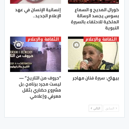
كورال المديح و السماع
إنسانية الإنسان في عهد
بسوس يجسد الرسالة
الإعلام الجديد..
الملكية للاحتفاء بالسيرة
النبوية
الثقافة والإعلام
الثقافة والإعلام
بيهتي: سيرة فنان مهاجر
“حروف من التاريخ” —
ليست مجرد برنامج، بل
مشروع حضاري بثقل
معرفي وإعلامي
السابق
التالي