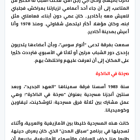
تأثرت باليسار، وكان أبي رجل أمن، فكنت أسبب له الكثير من
المتاعب، إلى أن جاء أحد أعمامي لزيارتنا بمراكش، فجلبني
للعيش معه بأكادير.. كان عمي دون أبناء، فعاملني مثل
ابنه، وكان مؤهلا أكثر ليتحمل شقاوتي. ومنذ 1978 وأنا
أعيش بمدينة أكادير.
سمعت بفرقة تدعى “أنوار سوس”، وبأن أعضاءها يتدربون
بإحدى دور الشباب مرتين أو ثلاثا في الأسبوع، فترددت كثيرا
على المكان، إلى أن تعرفت عليهم واختلطتُ بهم.
صرخة في الذاكرة
سنة 1983 أسسنا فرقة سميناها “العهد الجديد”، وبعد
سنتين أنجزنا مسرحية بعنوان “صرخة في الذاكرة”؛ وهي
عمل مشترك بين ثلاثة فرق مسرحية: تاوشكينت، تيفاوين
وكوميديانا.
كانت هذه المسرحية خليطا بين الأمازيغية والعربية، وأثناء
تسجيلها في برنامج “سباق المدن” الذي كان يعرض حينها،
طلبوا منا حذف العبارات والأسماء الأمازيغية، بذريعة أن