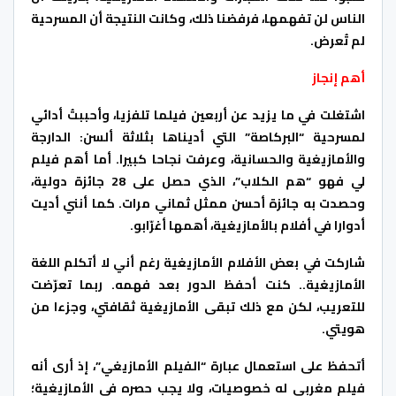
الناس لن تفهمها، فرفضنا ذلك، وكانت النتيجة أن المسرحية
لم تُعرض.
أهم إنجاز
اشتغلت في ما يزيد عن أربعين فيلما تلفزيا، وأحببتُ أدائي
لمسرحية “البركاصة” التي أديناها بثلاثة ألسن: الدارجة
والأمازيغية والحسانية، وعرفت نجاحا كبيرا. أما أهم فيلم
لي فهو “هم الكلاب”، الذي حصل على 28 جائزة دولية،
وحصدت به جائزة أحسن ممثل ثماني مرات. كما أنني أديت
أدوارا في أفلام بالأمازيغية، أهمها أغرّابو.
شاركت في بعض الأفلام الأمازيغية رغم أني لا أتكلم اللغة
الأمازيغية.. كنت أحفظ الدور بعد فهمه. ربما تعرّضت
للتعريب، لكن مع ذلك تبقى الأمازيغية ثقافتي، وجزءا من
هويتي.
أتحفظ على استعمال عبارة “الفيلم الأمازيغي”، إذ أرى أنه
فيلم مغربي له خصوصيات، ولا يجب حصره في الأمازيغية؛