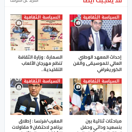
قد يعجبك ايضا
المزيد عن المؤلف
السياسة الثقافية
السياسة الثقافية
إحداث المعهد الوطني
السمارة : وزارة الثقافة
العالي للموسيقى والفن
تنظم مهرجان الألعاب
الكوريغرافي
التقليدية..
السياسة الثقافية
السياسة الثقافية
مباحثات ثنائية بين
المغرب/فرنسا : إطلاق
بنسعيد وداتي وحفل
برنامج لاحتضان 9 مقاولات