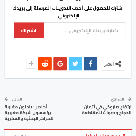
اشترك للحصول على أحدث التدوينات المرسلة إلى بريدك
الإلكتروني.
كتابة بريدك الإلكتروني...
اشتراك
انشر
السابق
التالي
ارتفاع صاروخي في أثمان
أكادير : باحثون مغاربة
الدجاج ودعوات للمقاطعة
يؤسسون شبكة مغربية
للمراكز البحثية والفكرية