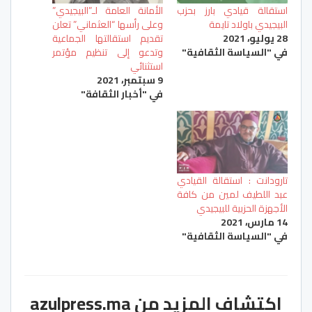
استقالة قيادي بارز بحزب
الأمانة العامة لـ”البيجيدي”
البيجيدي باولاد تايمة
وعلى رأسها “العثماني” تعلن
28 يوليو، 2021
تقديم استقالتها الجماعية
في "السياسة الثقافية"
وتدعو إلى تنظيم مؤتمر
استثنائي
9 سبتمبر، 2021
في "أخبار الثقافة"
تارودانت : استقالة القيادي
عبد اللطيف لمين من كافة
الأجهزة الحزبية للبيجيدي
14 مارس، 2021
في "السياسة الثقافية"
اكتشاف المزيد من azulpress.ma