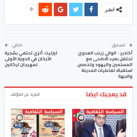
انشر
السابق
التالي
أكادير : الوالي زينب العدوي
تيزنيت: أنزي تحتفي بشجرة
تحتفل بعيد الاضحى مع
الأركان في الدورة الأولى
المسلمين واليهود وتخصص
لمهرجان ترگانين
استقبالا لفاعليات المدينة
والجهة
قد يعجبك ايضا
المزيد عن المؤلف
السياسة الثقافية
السياسة الثقافية