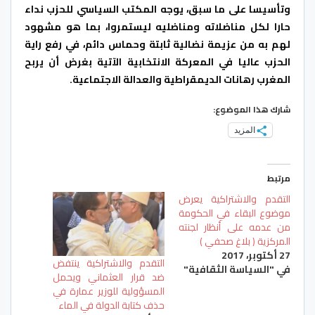
وتأسيسا على ما سبق، يوجه المكتب السياسي للحزب نداء
حارا لكل مناضلاته ومناضليه ليستمروا، بما هو مشهود
لهم به من عزيمة نضالية ثابتة وحماس دائم، في رفع راية
الحزب عاليا في المعركة الانتخابية الآتية بغرض أن يربح
المغرب رهانات الديمقراطية والعدالة الاجتماعية.
شارك هذا الموضوع:
المزيد
مرتبط
التقدم والاشتراكية يعرض
موضوع البقاء في الحكومة
من عدمه على أنظار لجنته
المركزية ( بلاغ صحفي )
27 أكتوبر، 2017
التقدم والاشتراكية ينتفض
في "السياسة الثقافية"
ضد قرار العثماني ويحمل
المسؤولية للوزير عمارة في
حذف كتابة الدولة في الماء