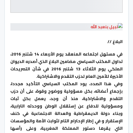
البلاغ //
في مستهل اجتماعه المنعقد يوم الأربعاء 14 شتنبر 2016،
تداول المكتب السياسي مضامين البلاغ الذي أصدره الديوان
الملكي يوم الثلاثاء 13 شتنبر 2016 في شأن التصريحات
الأخيرة للأمين العام لحزب التقدم والاشتراكية.
وفي هذا الصدد، يود المكتب السياسي التأكيد مجددا،
بإجماع أعضائه، بكل مسؤولية ووضوح وقوة، على أن حزب
التقدم والاشتراكية، منذ أن وجد، يعمل بكل ثبات
ومسؤولية للدفاع عن إستقلال الوطن ووحدته الترابية،
وبناء دولة الديمقراطية والعدالة الاجتماعية في كنف
الإستقرار و في إطار الإحترام التام لثوابت الأمة والمؤسسات
التي يقرها دستور المملكة المغربية، وعلى رأسها