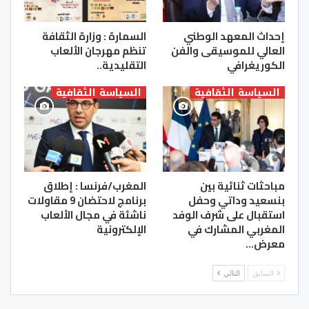
إحداث المعهد الوطني
السمارة : وزارة الثقافة
العالي للموسيقى والفن
تنظم مهرجان الألعاب
الكوريغرافي
التقليدية..
السياسة الثقافية
السياسة الثقافية
مباحثات ثنائية بين
المغرب/فرنسا : إطلاق
بنسعيد وداتي وحفل
برنامج لاحتضان 9 مقاولات
استقبال على شرف الوفد
ناشئة في مجال الألعاب
المغربي المشارك في
الإلكترونية
معرض…
السابق
التالي