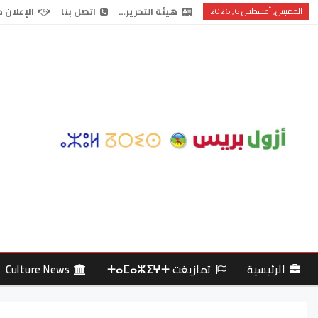
الخميس, أغسطس 6, 2026
هيئة التحرير…
اتصل بنا
الإعلان 
الرئيسية
تمازيغت ⵜⴰⵎⴰⵣⵉⵖⵜ
Culture News