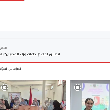
التال
انطلاق لقاء “إبداعات وراء القضبان” باك
المزيد عن المؤل