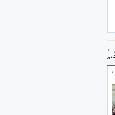
ي
ادير
ف