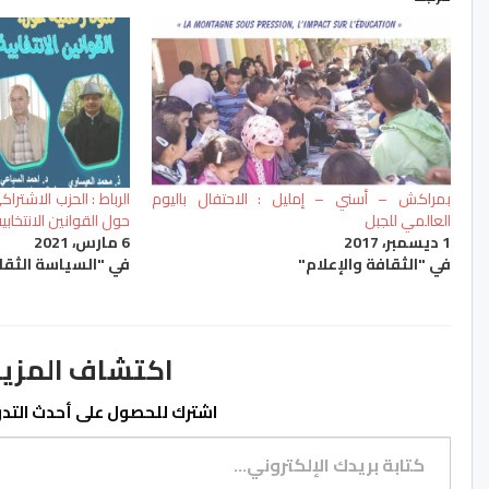
بمراكش – أسني – إمليل : الاحتفال باليوم
الرباط : الحزب الاشتر
العالمي للجبل
حول القوانين الانتخاب
1 ديسمبر، 2017
6 مارس، 2021
في "الثقافة والإعلام"
في "السياسة الثقا
اكتشاف المزيد من ss.ma
اشترك للحصول على أحدث التدوي
كتابة بريدك الإلكتروني...