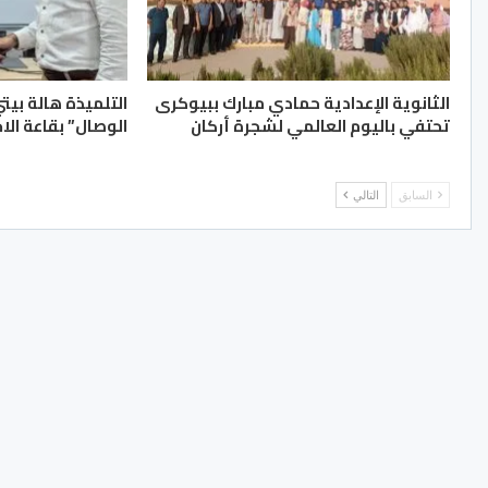
الثانوية الإعدادية حمادي مبارك ببيوكرى
التلميذة هالة بيت
تحتفي باليوم العالمي لشجرة أركان
الوصال” بقاعة الا
السابق
التالي