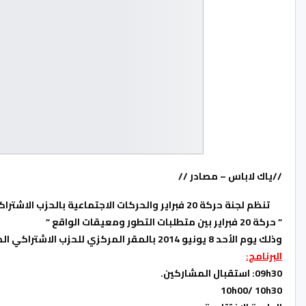
//ياك لاباس – مصادر //
تنظم لجنة حركة 20 فبراير والحركات الاجتماعية بالحزب الاشتراكي الموحد، يوما دراسيا حول
” حركة 20 فبراير بين متطلبات التطور ومعيقات الواقع ”
وذلك يوم الأحد 8 يونيو 2014 بالمقر المركزي للحزب الاشتراكي الموحد، بزنقة أكادير بالدار البيضاء، ابتداء من التاسعة سباحا
البرنامج:
09h30: استقبال المشاركين.
10h00/ 10h30