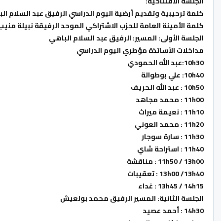
الجلسة الافتتاحية:
كلمة ترحيبية وتقديم أرضية اليوم الدراسي الرفيق عبد السلام ال
كلمة الأمينة العامة للحزب الاشتراكي الموحد الرفيقة نبيلة منيب
الجلسة الأولى: المسير: الرفيق عبد السلام الباهي
مداخلات الأساتذة مؤطري اليوم الدراسي
10h30:عبد الله الحمودي
10h40: علي بوطوالة
10h50 : عبد الله الحريف
11h00 : محمد مجاهد
11h10 : نعيمة ميراث
11h20 : محمد العوني
11h30 : سارة سوجار
11h40 : استراحة شاي
11h50 / 13h00 : مناقشة
13h00 /13h40 : تعقيبات
13h45 / 14h15 : غداء
الجلسة الثانية: المسير الرفيق محمد بولعيش
14h30 : أحمد عصيد