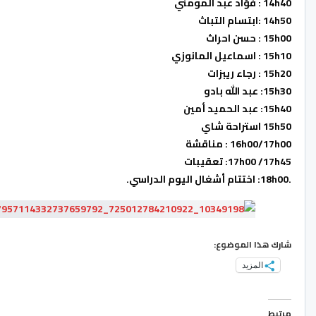
14h40 : فؤاد عبد المومني
14h50 :ابتسام التباث
15h00 : حسن احراث
15h10 : اسماعيل المانوزي
15h20 : رجاء ريبزات
15h30: عبد الله بادو
15h40: عبد الحميد أمين
15h50 استراحة شاي
16h00/17h00 : مناقشة
17h00 /17h45: تعقيبات
.18h00: اختتام أشغال اليوم الدراسي
.
شارك هذا الموضوع:
المزيد
مرتبط