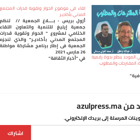
لقاء في موضوع الحوار وتقوية قدرات المجتمع
المدني بأكاديـر
أزول بريس - بــــلاغ الجمعية // تنظم
جمعية إيليغ للتنمية والتعاون اللقاء
الختامي لمشروع " الحوار وتقوية قدرات
المجتمع المدني بأكاديـر" والذي تنجزه
الجمعية في إطار برنامج مشاركة مواطنة
26 مارس، 2021
الممول من الاتحاد الأوروبي تحت إشراف
اكي الموحد ينظم ندوة رقمية
في "أخبار الثقافة"
مكتب الأمم المتحدة لخدمات المشاريع
ية: المقترحات والمطلوب
UNOPS. ويهدف هذا المشروع بصفة عامة
إلى تقوية قدرات الجمعيات…
فية"
azulpre
نات المرسلة إلى بريدك الإلكتروني.
اشتراك