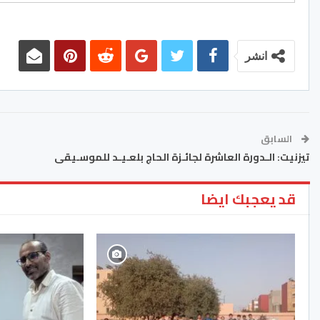
انشر
السابق
تيزنيت: الـدورة العاشرة لجائـزة الحاج بلعـيـد للموسـيقى
قد يعجبك ايضا