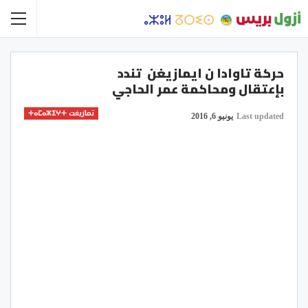
حركة تاوادا ن ايمازيغن تندد
بإعتقال ومحاكمة عمر الحاجي
تمازيغت ⵜⴰⵎⴰⵣⵉⵖⵜ
Last updated
يونيو 6, 2016