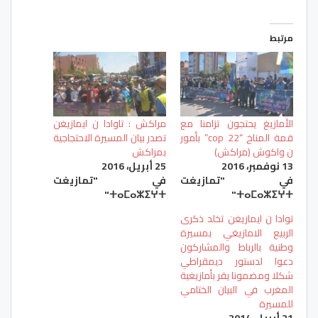
مرتبط
الأمازيغ يحتجون تزامنا مع
مراكش : تاوادا ن ايمازيغن
قمة المناخ “cop 22” بأمور
تصدر بيان المسيرة الاحتجاجية
ن واكوش (مراكش)
بمراكش
13 نوفمبر، 2016
25 أبريل، 2016
في "تمازيغت
في "تمازيغت
ⵜⴰⵎⴰⵣⵉⵖⵜ"
ⵜⴰⵎⴰⵣⵉⵖⵜ"
توادا ن ايمازيغن تخلد ذكرى
الربيع الامازيغي بمسيرة
وطنية بالرباط والمشاركون
دعوا لدستور ديمقراطي
شكلا ومضمونا يقر بأمازيغية
المغرب في البيان الختامي
للمسيرة