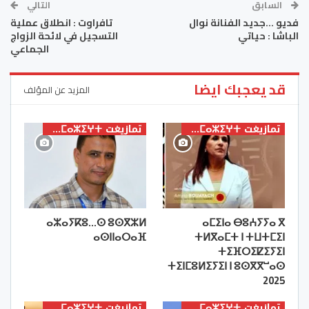
السابق
التالي
فديو …جديد الفنانة نوال
تافراوت : انطلاق عملية
الباشا : حياتي
التسجيل في لائحة الزواج
الجماعي
قد يعجبك ايضا
المزيد عن المؤلف
تمازيغت ⵜⴰⵎⴰⵣⵉⵖⵜ
تمازيغت ⵜⴰⵎⴰⵣⵉⵖⵜ
ⴰⵣⴰⵢⴽⵓ…ⵙ ⵓⵙⴳⵣⵍ
ⴰⵎⵉⵏⴰ ⴱⵓⵄⵢⵢⴰ ⴳ
ⴰⵙⵏⵏⴰⵔⴰⴼ
ⵜⵍⴳⴰⵎⵜ ⵏ ⵜⵡⵜⵎⵉⵏ
ⵜⵉⴼⵔⵉⵇⵉⵢⵉⵏ
ⵜⵉⵏⵎⵓⵍⵉⵢⵉⵏ ⵏ ⵓⵙⴳⴳⵯⴰⵙ
2025
تمازيغت ⵜⴰⵎⴰⵣⵉⵖⵜ
تمازيغت ⵜⴰⵎⴰⵣⵉⵖⵜ