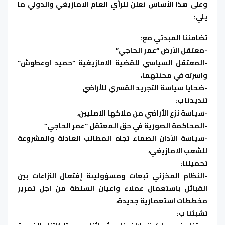
وعلى هذا الأساس نعلن للرأي العام الامازيغي والدولي ما
يلي:
تضامننا المبدئي مع:
-معتقل الأرض “عمر الحاجي”
-المعتقل السياسي للقضية الامازيغية “حميد اوعطوش”
واسرته في محنتهما،
-ضحايا سياسة التجريد القسري للأراضي
تنديدنا ب:
-سياسة نزع الأراضي من ملاكها الاصليين،
-المحاكمة الصورية في حق المعتقل “عمر الحاجي”
-سياسة الأدان الصماء تجاه المطالب العادلة والمشروعة
للشعب الامازيغي،
تحميلنا:
-النظام المخزني تبعات ومسؤوليىة إفتعال النزاعات بين
القبائل باستعمال عملاء واعيان السلطة من اجل تمرير
مخططات استعمارية جديدة،
تشبثنا ب: