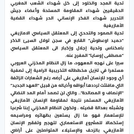
تحية المجد والخلود إلى كل شهداء الشعب المغربي
الحقيقيين شهداء المقاومة المسلحة وأعضاء جيش
التحرير شهداء الفكر الإنساني الحر شهداء القضية
الأمازيغية
تحية الصمود والتحدي إلى المعتقل السياسي الامازيغي
“حميد اوعطوش” القابع في سجن تولال السيئ الذكر
بامكناس وتحية إجلال وإكبار الى المعتقل السياسي
“مصطفى إوسايا” المفرج عنه.
سيرا على نهجه المعهود، ما زال النظام المخزني العروبي
مستمرا في تنزيل مخططاته التخريبية الرامية إلى تصفية
أي وجود للإنسان أمازيغي على أرضه، رغم الشعارات الزائفة
التي مافتئت ترددها أبواقه وأذياله من قبيل “العهد الجديد”
“الإنصاف و المصالحة”.. والتي لن تصمد أمام المد النضالي
الأمازيغي المستمر نتيجة لمقاومة الإنسان الأمازيغي
وتشبثه بعدالة قضيته . ولكون النظام المخزني إبنا شرعيا
للإستعمار فهو ما زال يستعين بظهائره ومراسيمه
إستكمالا للمشروع الاستعماري لتهجير وتفقير الإنسان
الأمازيغي، بالزحف والإستيلاء المتواصلين على أراضي