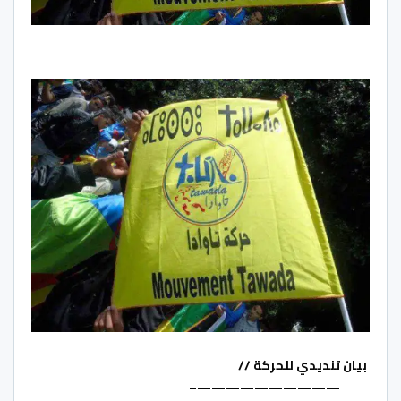
بيان تنديدي للحركة //
–
——————————