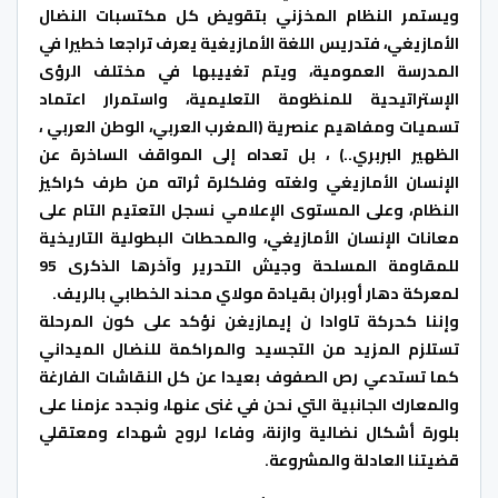
ويستمر النظام المخزني بتقويض كل مكتسبات النضال
الأمازيغي، فتدريس اللغة الأمازيغية يعرف تراجعا خطيرا في
المدرسة العمومية، ويتم تغييبها في مختلف الرؤى
الإستراتيحية للمنظومة التعليمية، واستمرار اعتماد
تسميات ومفاهيم عنصرية (المغرب العربي، الوطن العربي ،
الظهير البربري..) ، بل تعداه إلى المواقف الساخرة عن
الإنسان الأمازيغي ولغته وفلكلرة ثراته من طرف كراكيز
النظام، وعلى المستوى الإعلامي نسجل التعتيم التام على
معانات الإنسان الأمازيغي، والمحطات البطولية التاريخية
للمقاومة المسلحة وجيش التحرير وآخرها الذكرى 95
لمعركة دهار أوبران بقيادة مولاي محند الخطابي بالريف.
وإننا كحركة تاوادا ن إيمازيغن نؤكد على كون المرحلة
تستلزم المزيد من التجسيد والمراكمة للنضال الميداني
كما تستدعي رص الصفوف بعيدا عن كل النقاشات الفارغة
والمعارك الجانبية التي نحن في غنى عنها، ونجدد عزمنا على
بلورة أشكال نضالية وازنة، وفاءا لروح شهداء ومعتقلي
قضيتنا العادلة والمشروعة.