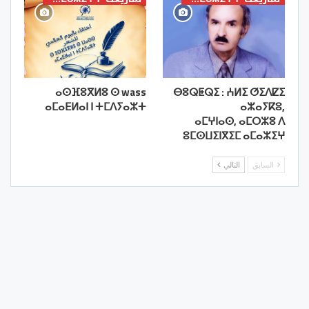
ⴰⵙⴼⵓⴳⵍⵓ ⵙ wass
ⴱⵓⵕⵟⵕⵉ : ⵄⵍⵉ ⵚⵉⴷⵇⵉ
ⴰⵎⴰⴹⵍⴰⵏ ⵏ ⵜⵎⴷⵢⴰⵣⵜ
ⴰⵣⴰⵢⴽⵓ,
ⴰⵎⵖⵏⴰⵙ, ⴰⵎⵔⵣⵓ ⴷ
ⵓⵎⵙⵡⵉⵏⴳⵉⵎ ⴰⵎⴰⵣⵉⵖ
السابق
التالي