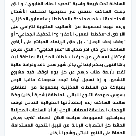
الساكنة تحت ذريعة واهية “تحديد الملك الغابوي”، و التي
جعلت الساكنة تنتفض عبر تنظيمها لمختلف الأشكال
الاحتجاجية السلمية منددة بالمخطط الإستعماري المخزني،
ورغم نهجه لمجموعة من الأساليب الملتوية للترامي على
الأراضي ك”مخطط المغرب الأخضر” و” التحفيظ الجماعي” أو
“وقف زحف الرمال” ، بل حتى الإرتماء المباشر على أراضي
الساكنة التي كان آخر ضحاياها “عمر الحاجي” ، الذي تعرض
لإعتقال تعسفي من طرف السلطات المخزنية بمنطقة أيت
باها انتهى بحكم ابتدائي جائر، شهر سجن نافذ وغرامة مالية
تقدر بأربعة مئات درهم عن كل يوم توقف فيه مشروع
التشجير. و إذ نسجل أيضا تجدد هجومات مافيا الرحل
بمباركة من السلطات المخزنية بمجموعة من المناطق
بسوس، مهددة التنوع النباتي للمنطقة (شجرة أركان) وكذا
سلامة الساكنة رغم إستغاثاتها المتوالية للتدخل لوقف
الهجمات المنسقة لعصابات الرحل، إلا أن السلطات المخزنية
بسياستها المعهودة، سياسة الآذان الصماء، تضرب بعرض
الحائط كل الشعارات الرنانة من قبيل التنمية المستدامة،
الحفاظ على التنوع النباتي وشجر الأركان.