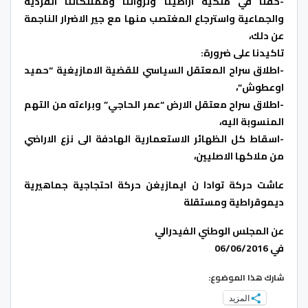
-حقنا في ملكية اراضينا وثرواثنا وممتلكاتنا الفردية
والجماعية واسترجاع المغتصب منها مع جير الاضرار الناجمة
عن دلك،
تاكيدنا على ضرورة:
-اطلاق سراح المعتقل السياسي للقضية الامازيغية “حميد
اوعطوش”،
-اطلاق سراح معتقل الارض “عمر الحاجي” وبراءته من التهم
المنسوبة اليه،
-اسقاط كل الظهائر الاستعمارية الهادفة الى نزع الاراضي
من ملاكها الاصليين،
عاشت حركة توادا ن ايمازيغن حركة احتجاجية جماهيرية
ديموقراطية ومستقلة
عن المجلس الوطني الفيدرالي
في 06/06/2016
شارك هذا الموضوع:
المزيد