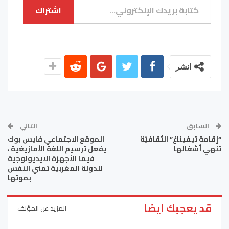
اشتراك
انشر
السابق
التالي
“إقامة تيفيناغ” الثقافيّة
الموقع الاجتماعي فايس بوك
تنهي أشغالها
يفعل ترسيم اللغة الأمازيغية ،
فيما الأجهزة الايديولوجية
للدولة المغربية تمني النفس
بموتها
قد يعجبك ايضا
المزيد عن المؤلف