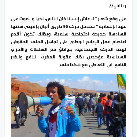
ريناس//
على وقع شعار ” لا عاش إنسانا خان الناس، نحيا و نموت على
عهد الإنسانية ” ستدخل حركة 96 طريق ألبان بإميضر، سنتها
السادسة كحركة احتجاجية سلمية، وبذالك تكون أقدم
اعتصام عمل الإعلام الوطني على تجاهل الملف الحقوقي
لهذه الحركة الاجتماعية، بتواطؤ مع السلطات والأحزاب
السياسية مؤكدين بذلك مقولة المغرب النافع والغير
النافع، في التعاطي مع هكذا ملف.