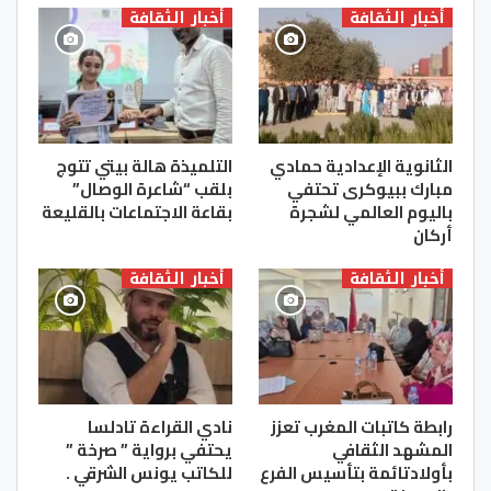
أخبار الثقافة
أخبار الثقافة
الثانوية الإعدادية حمادي
التلميذة هالة بيتي تتوج
مبارك ببيوكرى تحتفي
بلقب “شاعرة الوصال”
باليوم العالمي لشجرة
بقاعة الاجتماعات بالقليعة
أركان
أخبار الثقافة
أخبار الثقافة
رابطة كاتبات المغرب تعزز
نادي القراءة تادلسا
المشهد الثقافي
يحتفي برواية ” صرخة ”
بأولادتائمة بتأسيس الفرع
للكاتب يونس الشرقي .