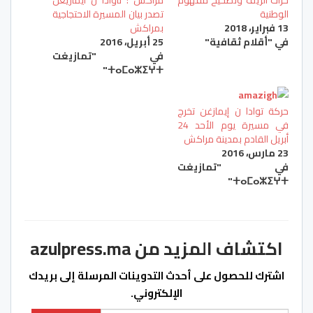
حراك الريف وتصحيح مفهوم
مراكش : تاوادا ن ايمازيغن
الوطنية
تصدر بيان المسيرة الاحتجاجية
13 فبراير، 2018
بمراكش
في "أقلام ثقافية"
25 أبريل، 2016
في "تمازيغت
ⵜⴰⵎⴰⵣⵉⵖⵜ"
حركة توادا ن إيمازغن تخرج
في مسيرة يوم الأحد 24
أبريل القادم بمدينة مراكش
23 مارس، 2016
في "تمازيغت
ⵜⴰⵎⴰⵣⵉⵖⵜ"
اكتشاف المزيد من azulpress.ma
اشترك للحصول على أحدث التدوينات المرسلة إلى بريدك
الإلكتروني.
كتابة بريدك الإلكتروني...