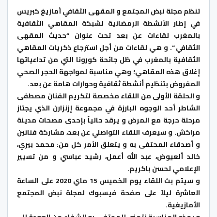
تنظم مجلة نبض المجتمع و المقهى الثقافي أمازيغ كبريس
في إطار الأنشطة الرمضانية لشبكة المقاهي الثقافية
بالمغرب لقاءات عن بعد تحت عنوان “حديث المقهى
الثقافي “. و هي لقاءات من أجل استرجاع ذكريات المقاهي
الثقافية بالمغرب في ظل جائحة كورونا التي من تداعياتها
إغلاق هذه المقاهي؛ وهي مناسبة لمواجهة الحجر الصحي
المفروض بتنظيم أنشطة ثقافية وحوارات هامة عن بعد.
و الحلقة الأولى من اللقاء مخصصة لتكريم الفنان مصطفى
الشاطر أحد الوجوه البارزة في مجموعة إزنزارن الذي يجتاز
مرحلة حرجة مع المرض و يرقد حالياً بإحدى مصحات مدينة
مراكش. و سيعرف اللقاء التواصلي عن بعد، مشاركة فنانين
و أصدقاء المحتفى به و يتعلق الأمر كل من: محمد بيري،
خالد ألعيوض، عبد الله أعمل، رشيد عباسي و من تسيير
الإعلامي لحسن باكريم.
و سيتم ب
ث اللقاء يوم الخميس 15 ماي 2020 على الساعة
العاشرة ليلاً على صفحة فيسبوك لمجلة نبض المجتمع
الأمازيغية.
و بهذه المناسبة نتمنى للمحتفى به الشفاء من العودة إلى