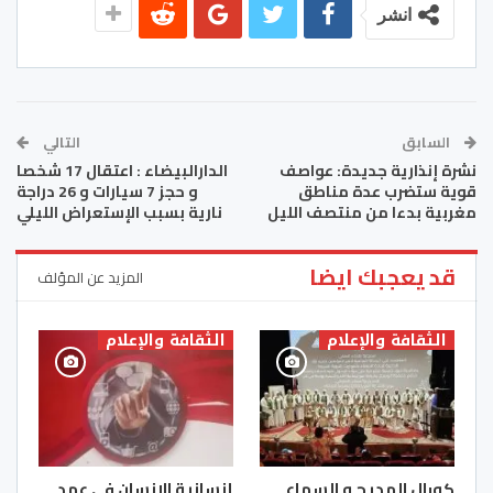
انشر
السابق
التالي
نشرة إنذارية جديدة: عواصف
الدارالبيضاء : اعتقال 17 شخصا
قوية ستضرب عدة مناطق
و حجز 7 سيارات و 26 دراجة
مغربية بدءا من منتصف الليل
نارية بسبب الإستعراض الليلي
قد يعجبك ايضا
المزيد عن المؤلف
الثقافة والإعلام
الثقافة والإعلام
كورال المديح و السماع
إنسانية الإنسان في عهد