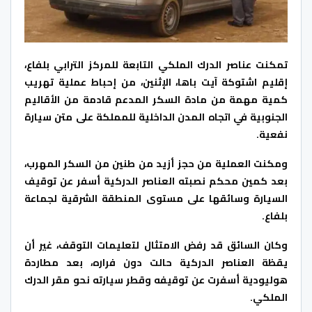
تمكنت عناصر الدرك الملكي التابعة للمركز الترابي بلفاع،
إقليم اشتوكة آيت باها، الإثنين، من إحباط عملية تهريب
كمية مهمة من مادة السكر المدعم قادمة من الأقاليم
الجنوبية في اتجاه المدن الداخلية للمملكة على متن سيارة
نفعية.
ومكنت العملية من حجز أزيد من طنين من السكر المهرب،
بعد كمين محكم نصبته العناصر الدركية أسفر عن توقيف
السيارة وسائقها على مستوى المنطقة الشرقية لجماعة
بلفاع.
وكان السائق قد رفض الامتثال لتعليمات التوقف، غير أن
يقظة العناصر الدركية حالت دون فراره، بعد مطاردة
هوليودية أسفرت عن توقيفه وقطر سيارته نحو مقر الدرك
الملكي.