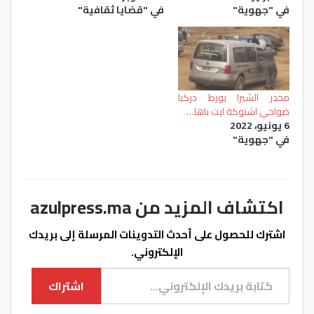
في "جهوية"
في "قضايا ثقافية"
مخدر الشيرا يورط دركيا
ضواحي اشتوكة ايت باها…
6 يونيو، 2022
في "جهوية"
اكتشاف المزيد من azulpress.ma
اشترك للحصول على أحدث التدوينات المرسلة إلى بريدك
الإلكتروني.
كتابة بريدك الإلكتروني...
اشتراك