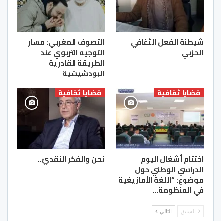
شيطنة الفعل الثقافي
التصوف المغربي‎: مسار
الحزبي
التوجيه التربوي عند
الطريقة القادرية
البودشيشية
قضايا ثقافية
قضايا ثقافية
اختتام أشغال اليوم
نحن والفكر النقديّ..
الدراسي الوطني حول
موضوع: “اللغة الأمازيغية
في المنظومة…
السابق
التالي