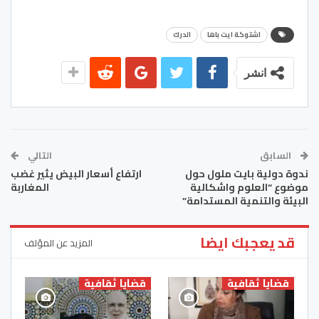
اشتوكة ايت باها
الدرك
انشر
السابق
التالي
ندوة دولية بايت ملول حول
ارتفاع أسعار البيض يثير غضب
موضوع “العلوم واشكالية
المغاربة
البيئة والتنمية المستدامة”
قد يعجبك ايضا
المزيد عن المؤلف
قضايا ثقافية
قضايا ثقافية