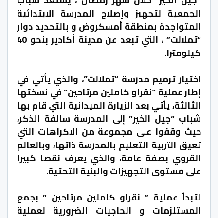
“جيل الخير” خلال شهر رمضان ، يستعد شباب
الجمعية لتجهيز وإصلاح المدرسة الابتدائية
المتواجدة بمنطقة أمسكروض و بالتحديد دوار
“تملالت” ، التي تبعد عن مدينة أكادير بنحو 40
كيلومترا.
اختيار ترميم مدرسة “تملالت”، والذي يأتي في
إطار عملية “نقراو كاملين مرتاحين” في نسختها
الثالثة، يأتي بعد الزيارة الميدانية التي قام بها
شباب “جيل الخير” إلى المدرسة سالفة الذكر،
حيث وقفوا على مجموعة من الاكراهات التي
تعيق التربية التعليم بالمدرسة ذاتها، وبالعالم
القروي بصفة عامة، والذي يعرف نقصا كبيرا
على مستوى التجهيزات والبنية التحتية.
لتبدأ عملية ” نقراو كاملين مرتاحين ” بجمع
المستلزمات و الحاجيات الضرورية لعملية