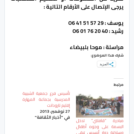
يرجى الإتصال على الأرقام التالية :
يوسف : O6 41 51 57 29
رشيد : O6 01 76 20 40
مراسلة : موحا بلبيضاء
شارك هذا الموضوع:
المزيد
مرتبط
تأسيس فرع جمعية الشبيبة
المدرسية بجماعة المهارة
إقليم تارودانت
27 نوفمبر، 2013
في "أخبار الثقافة"
مبادرة “قافلتي” تدخل
البسمة على وجوه أطفال
وساكنة دوار أنسيس تيقي