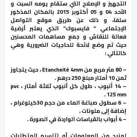
التجهيز و الإصلاح التي ستقام يومه السبت و
الأحد 04 و 05 أكتوبر 2015 بالمكان المذكور
سلفا، و ذلك عن طريق موقع التواصل
الإجتماعي ” فايسبوك” الذي يعتبر أرضية
فعالة للنقاش و جمع مساهمات المحسنين
حيث تم وضع لائحة للحاجيات الضرورية وهي
كالتالي :
– 80 متر مربع من Etancheité 4mm ، حيث يتجاوز
ثمن 10 أمتار مبلغ 250 درهم .
– 14 أنبوب ، طول كل أنبوب ثلاثة أمتار ، pvc
125 mm .
– 6 سطول صباغة الماء من حجم 30كيلوغرام ،
إضافة إلى ملونات .
– 4 أبواب بالقياسات الواردة في الصورة .
لمزيد من المعلومات أو لتلسيم المتطلبات