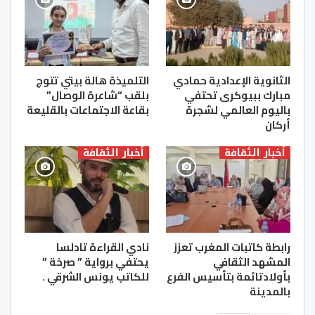
الثانوية الإعدادية حمادي
التلميذة هالة بيتي تتوج
مبارك ببيوكرى تحتفي
بلقب “شاعرة الوصال”
باليوم العالمي لشجرة
بقاعة الاجتماعات بالقليعة
أركان
أخبار الثقافة
أخبار الثقافة
رابطة كاتبات المغرب تعزز
نادي القراءة تادلسا
المشهد الثقافي
يحتفي برواية ” صرخة ”
بأولادتائمة بتأسيس الفرع
للكاتب يونس الشرقي .
بالمدينة