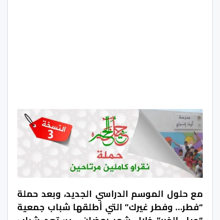
مع حلول الموسم الدراسي الجديد، وبعد حملة
“فطر… وفطر غيرك” التي أطلقها شباب جمعية