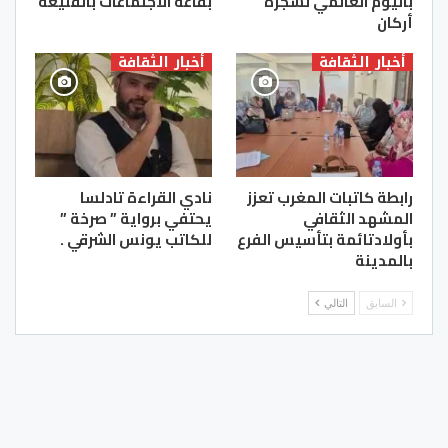
باليوم العالمي لشجرة
بقاعة الاجتماعات بالقليعة
أركان
أخبار الثقافة
أخبار الثقافة
رابطة كاتبات المغرب تعزز
نادي القراءة تادلسا
المشهد الثقافي
يحتفي برواية ” صرخة ”
بأولادتائمة بتأسيس الفرع
للكاتب يونس الشرقي .
بالمدينة
السابق
التالي