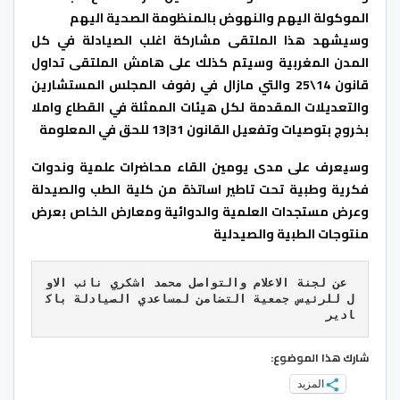
الموكولة اليهم والنهوض بالمنظومة الصحية اليهم
وسيشهد هذا الملتقى مشاركة اغلب الصيادلة في كل
المدن المغربية وسيتم كذلك على هامش الملتقى تداول
قانون 14\25 والتي مازال في رفوف المجلس المستشارين
والتعديلات المقدمة لكل هيئات الممثلة في القطاع واملا
بخروج بتوصيات وتفعيل القانون 31|13 للحق في المعلومة
وسيعرف على مدى يومين القاء محاضرات علمية وندوات
فكرية وطبية تحت تاطير اساتذة من كلية الطب والصيدلة
وعرض مستجدات العلمية والدوائية ومعارض الخاص بعرض
منتوجات الطبية والصيدلية
 عن لجنة الاعلام والتواصل محمد اشكري نائب الاو
ل للرئيس جمعية التضامن لمساعدي الصيادلة باك
ادير

شارك هذا الموضوع:
المزيد