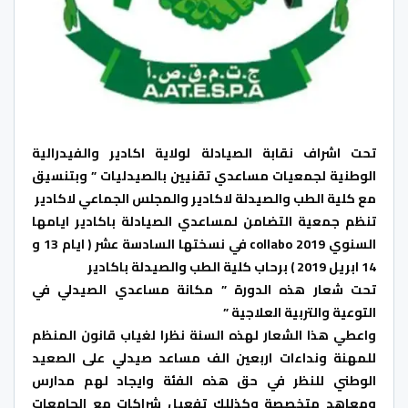
تحت اشراف نقابة الصيادلة لولاية اكادير والفيدرالية
الوطنية لجمعيات مساعدي تقنيين بالصيدليات ” وبتنسيق
مع كلية الطب والصيدلة لاكادير والمجلس الجماعي لاكادير
تنظم جمعية التضامن لمساعدي الصيادلة باكادير ايامها
السنوي collabo 2019 في نسختها السادسة عشر ( ايام 13 و
14 ابريل 2019 ) برحاب كلية الطب والصيدلة باكادير
تحت شعار هذه الدورة ” مكانة مساعدي الصيدلي في
التوعية والتربية العلاجية ”
واعطي هذا الشعار لهذه السنة نظرا لغياب قانون المنظم
للمهنة ونداءات اربعين الف مساعد صيدلي على الصعيد
الوطني للنظر في حق هذه الفئة وايجاد لهم مدارس
ومعاهد متخصصة وكذللك تفعيل شراكات مع الجامعات