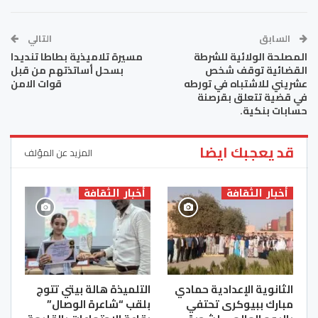
السابق
التالي
المصلحة الولائية للشرطة
مسيرة تلاميذية بطاطا تنديدا
القضائية توقف شخص
بسحل أساتذتهم من قبل
عشريني للاشتباه في تورطه
قوات الامن
في قضية تتعلق بقرصنة
حسابات بنكية.
قد يعجبك ايضا
المزيد عن المؤلف
أخبار الثقافة
أخبار الثقافة
الثانوية الإعدادية حمادي
التلميذة هالة بيتي تتوج
مبارك ببيوكرى تحتفي
بلقب “شاعرة الوصال”