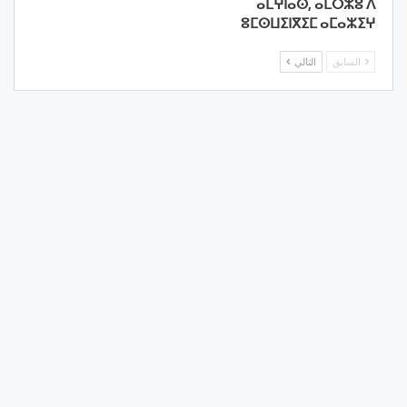
ⴰⵎⵖⵏⴰⵙ, ⴰⵎⵔⵣⵓ ⴷ
ⵓⵎⵙⵡⵉⵏⴳⵉⵎ ⴰⵎⴰⵣⵉⵖ
السابق
التالي