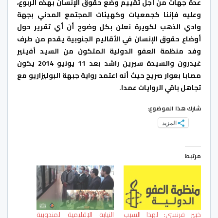
عدة جهات من أجل تقييم وضع حقوق الإنسان بهذه الربوع،
وعليه فإننا كجمعيات وكهيئات المجتمع المدني بجهة
وادي الذهب لكويرة نعلن بكل وضوح أن أي تقرير حول
أوضاع حقوق الإنسان في الأقاليم الجنوبية يقدم من طرف
وفد منظمة العفو الدولية المتكون من السيد أفينير
غيدرون والسيدة سيرين راشد بعد 11 يونيو 2014 يكون
مصابا بعوار صريح حيث أنه اعتمد رواية جبهة البوليزاريو مع
تجاهل باقي الروايات عمدا.
شارك هذا الموضوع:
المزيد
مرتبط
خبير فرنسي: لهذا السبب
النيابة الإقليمية لمندوبية