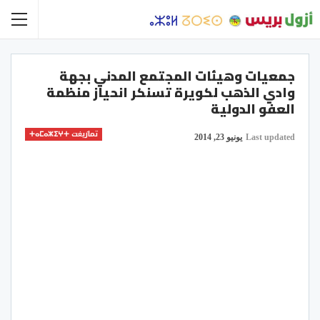
جمعيات وهيئات المجتمع المدني بجهة
وادي الذهب لكويرة تسنكر انحياز منظمة
العفو الدولية
تمازيغت ⵜⴰⵎⴰⵣⵉⵖⵜ
Last updated
يونيو 23, 2014