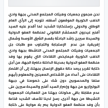
نحن مجموع جمعيات وهيئات المجتمع المدني بجهة وادي
الذهب الكويرة الموقعون أسفله، نتوجه إلى الرأي العام
الوطني والدولي بإستنكارنا الشديد لما أقدم عليه السيد
أفنير غيدرون المستشار القانوني لمنظمة العفو الدولية
والسيدة سيرين راشد الباحثة بقسم الشرق الأوسط وشمال
إفريقيا، من عدم الإستجابة والتجاوب مع طلبات جل
الجمعيات وهيئات المجتمع المدني الناشطة بجهة وادي
الذهب الكويرة فيمايخص اللقاءات التي يقوم بها وفد
منظمة العفو الدولية بمدينة الداخلة حاضرة الجهة، من أجل
كتابة تقرير يرصد حالة حقوق الإنسان بجهتنا، إلى أن اقتصار
اللقاءات على أعداد من الأشخاص المعينين والمعلوم رأيهم
سلفا والمحسوبين دون شك على خصومنا في جبهة
البوليزاريو من جهة وإصرار السيد أفنير والسيدة سيرين على
عدم مقابلة باقي مكونات جهتنا من الفعاليات الجمعوية
النشيطة من جهة أخرى، رسخ لدينا للأسف الشديد قناعة
بأن وفد منظمة العفو الدولية يصر بلا مواربة على كتابة