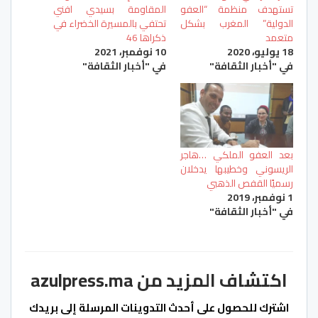
تستهدف منظمة “العفو
المقاومة بسيدي افني
الدولية” المغرب بشكل
تحتفي بالمسيرة الخضراء في
متعمد
ذكراها 46
18 يوليو، 2020
10 نوفمبر، 2021
في "أخبار الثقافة"
في "أخبار الثقافة"
بعد العفو الملكي …هاجر
الريسوني وخطيبها يدخلان
رسميًا القفص الذهبي
1 نوفمبر، 2019
في "أخبار الثقافة"
اكتشاف المزيد من azulpress.ma
اشترك للحصول على أحدث التدوينات المرسلة إلى بريدك