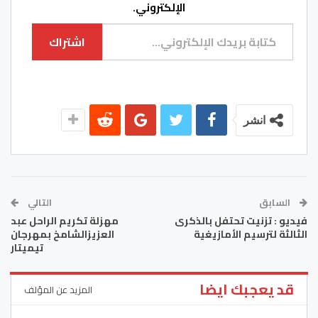
الإلكتروني.
كتابة بريدك الإلكتروني...
اشتراك
انشر
السابق
التالي
فيديو : تزنيت تحتفل بالذكرى
مهزلة تكريم الراحل عبد
الثالثة لترسيم الأمازيغية
العزيزالشامخ بمهرجان
تيميتار
قد يعجبك ايضا
المزيد عن المؤلف