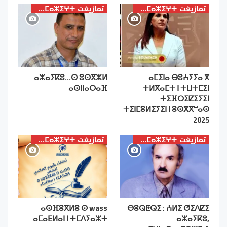
تمازيغت ⵜⴰⵎⴰⵣⵉⵖⵜ
تمازيغت ⵜⴰⵎⴰⵣⵉⵖⵜ
ⴰⵣⴰⵢⴽⵓ…ⵙ ⵓⵙⴳⵣⵍ
ⴰⵎⵉⵏⴰ ⴱⵓⵄⵢⵢⴰ ⴳ
ⴰⵙⵏⵏⴰⵔⴰⴼ
ⵜⵍⴳⴰⵎⵜ ⵏ ⵜⵡⵜⵎⵉⵏ
ⵜⵉⴼⵔⵉⵇⵉⵢⵉⵏ
ⵜⵉⵏⵎⵓⵍⵉⵢⵉⵏ ⵏ ⵓⵙⴳⴳⵯⴰⵙ
2025
تمازيغت ⵜⴰⵎⴰⵣⵉⵖⵜ
تمازيغت ⵜⴰⵎⴰⵣⵉⵖⵜ
ⴰⵙⴼⵓⴳⵍⵓ ⵙ wass
ⴱⵓⵕⵟⵕⵉ : ⵄⵍⵉ ⵚⵉⴷⵇⵉ
ⴰⵎⴰⴹⵍⴰⵏ ⵏ ⵜⵎⴷⵢⴰⵣⵜ
ⴰⵣⴰⵢⴽⵓ,