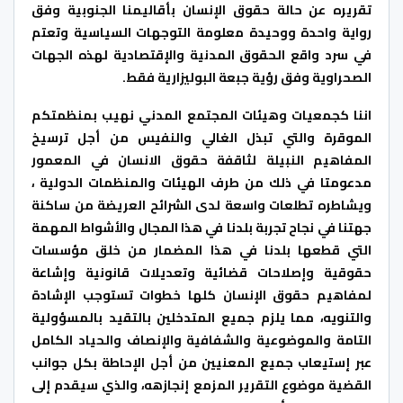
تقريره عن حالة حقوق الإنسان بأقاليمنا الجنوبية وفق
رواية واحدة ووحيدة معلومة التوجهات السياسية وتعتم
في سرد واقع الحقوق المدنية والإقتصادية لهذه الجهات
الصحراوية وفق رؤية جبعة البوليزارية فقط.
اننا كجمعيات وهيئات المجتمع المدني نهيب بمنظمتكم
الموقرة والتي تبذل الغالي والنفيس من أجل ترسيخ
المفاهيم النبيلة لثاقفة حقوق الانسان في المعمور
مدعومتا في ذلك من طرف الهيئات والمنظمات الدولية ،
ويشاطره تطلعات واسعة لدى الشرائح العريضة من ساكنة
جهتنا في نجاح تجربة بلدنا في هذا المجال والأشواط المهمة
التي قطعها بلدنا في هذا المضمار من خلق مؤسسات
حقوقية وإصلاحات قضائية وتعديلات قانونية وإشاعة
لمفاهيم حقوق الإنسان كلها خطوات تستوجب الإشادة
والتنويه، مما يلزم جميع المتدخلين بالتقيد بالمسؤولية
التامة والموضوعية والشفافية والإنصاف والحياد الكامل
عبر إستيعاب جميع المعنيين من أجل الإحاطة بكل جوانب
القضية موضوع التقرير المزمع إنجازهه، والذي سيقدم إلى