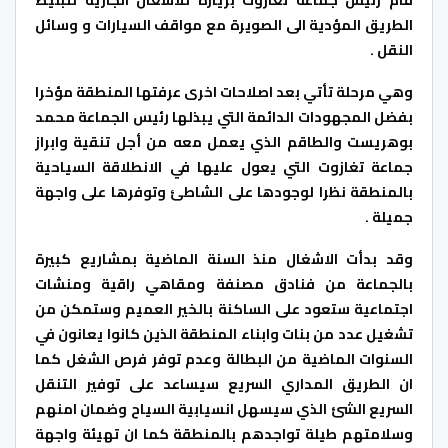
الطريق المؤدية الى الصويرة مع مواقف السيارات و وسائل
النقل .
وهي مرحلة تأتي بعد اصلاحات اخرى عرفتها المنطقة مؤخرا
بفضل المجهودات الدائمة التي يبذلها رئيس الجماعة محمد
بوهريست والطاقم الذي يعمل معه من أجل تنقية وابراز
جماعة تغازوت التي يعول عليها في الانطلاقة السياحية
بالمنطقة نظرا لوجودها على الشاطئ وتوفرها على واجهة
جميلة .
وقد بدأت الاشغال منذ السنة الماضية بمشاريع كبيرة
بالجماعة من فنادق مصنفة ومقاهي راقية ومنشات
اجتماعية ستعود على الساكنة بالخير العميم وستمكن من
تشغيل عدد من بنات وابناء المنطقة الذين كانوا يعانون في
السنوات الماضية من البطالة وعدم توفر فرص الشغل كما
ان الطريق المداري السريع سيساعد على توفير التنقل
السريع الشئ الذي سيسهل انسيابية السياح وضمان امنهم
وسلامتهم طيلة تواجدهم بالمنطقة كما ان تهيئة واجهة