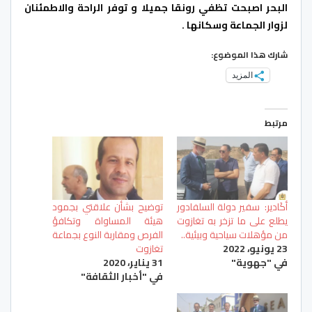
البحر اصبحت تظفي رونقا جميلا و توفر الراحة والاطمئنان
لزوار الجماعة وسكانها .
شارك هذا الموضوع:
المزيد
مرتبط
أكَادير: سفير دولة السلفادور
توضيح بشأن علاقتي بجمود
يطلع على ما تزخر به تغازوت
هيئة المساواة وتكافؤ
من مؤهلات سياحية وبيئية..
الفرص ومقاربة النوع بجماعة
23 يونيو، 2022
تغازوت
في "جهوية"
31 يناير، 2020
في "أخبار الثقافة"