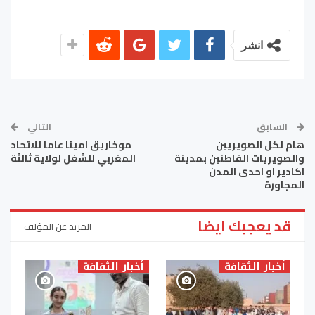
انشر
السابق
التالي
هام لكل الصويريين
موخاريق امينا عاما للاتحاد
والصويريات القاطنين بمدينة
المغربي للشغل لولاية ثالثة
اكادير او احدى المدن
المجاورة
قد يعجبك ايضا
المزيد عن المؤلف
أخبار الثقافة
أخبار الثقافة