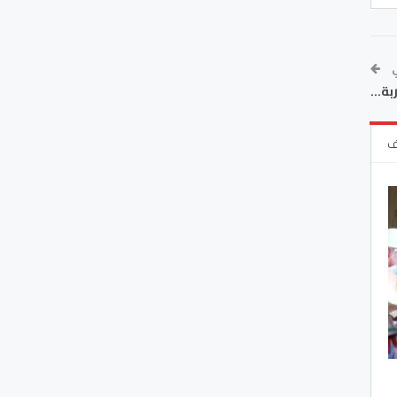
ي
ربة…
ف