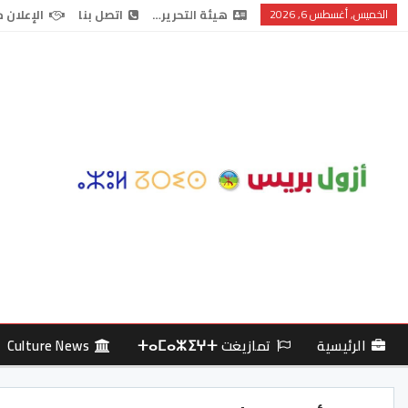
الخميس, أغسطس 6, 2026
هيئة التحرير…
اتصل بنا
الإعلان 
الرئيسية
تمازيغت ⵜⴰⵎⴰⵣⵉⵖⵜ
Culture News