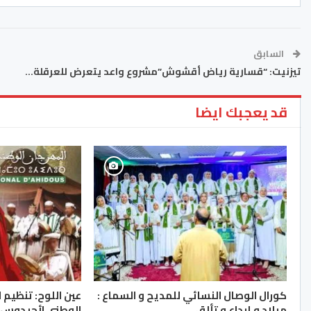
السابق
تيزنيت: “قسارية رياض أقشوش”مشروع واعد يتعرض للعرقلة…
قد يعجبك ايضا
كورال الوصال النسائي للمديح و السماع :
ميلاد و إبداع و تألق
الوطني لأحيدوس .