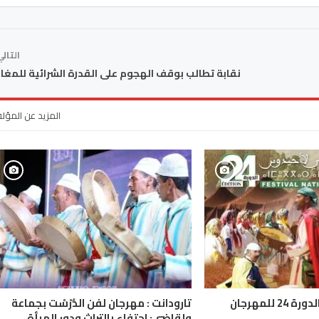
التال
نقابة تطالب بوقف الهجوم على القدرة الشرائية للمغا
المزيد عن المؤل
عين اللوح: تنظيم الدورة 24 للمهرجان
تارودانت : مهرجان لفن الدُّرْسْت بجماعة
.
ولقاضي: احتفاء بالتراث ودور المرأة