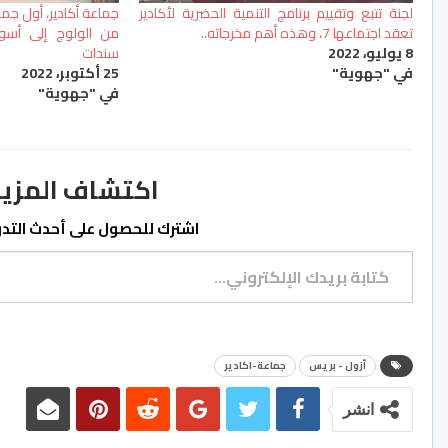
لجنة تتبع وتقييم برنامج التنمية الحضرية لأكادير
جماعة أكادير، أول جم
تعقد اجتماعها 7، وهذه أهم مخرجاته..
من الولوج إلى أسو
8 يوليو، 2022
سندات
في "جهوية"
25 أكتوبر، 2022
في "جهوية"
اكتشاف المزيد من ss.ma
اشترك للحصول على أحدث التدوي
كتابة بريدك الإلكتروني...
أزول - بريس
جماعة-اكادير
انشر