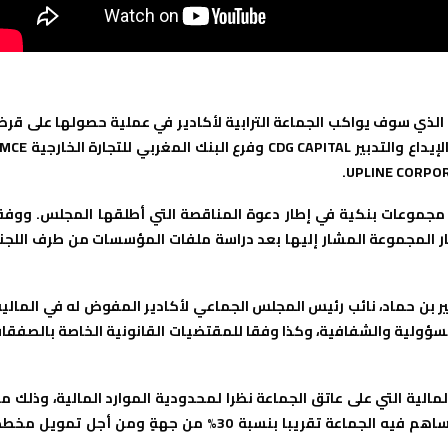
 الذي سوف يواكب الجماعة الترابية لأكادير في عملية حصولها على قر
سندات، عن فوز المجموعة البنكية التي تضم كل من فرع صندوق الإيداع والتدبير CDG CAPITAL وفرع ال
ع مجموعات بنكية في إطار دعوة المناقصة التي أطلقها المجلس. ووفق
ر المجموعة المشار إليها بعد دراسة ملفات المؤسسات من طرف اللجن
 بن حماد، نائب رئيس المجلس الجماعي لأكادير المفوض له في المالية
سؤولية والشفافية، وكذا وفقا للمقتضيات القانونية الخاصة بالصفقا
المالية التي على عاتق الجماعة نظرا لمحدودية الموارد المالية، وذلك م
أجل تغطية تكاليف مخطط التهيئة الحضرية 2020-2024 والذي تساهم فيه الجماعة تقريبا بنسبة 30% من جهةٍ ومن أجل تمويل 