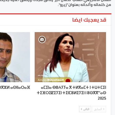
من كلماته وألحانه بعنوان”زيرو”.
قد يعجبك ايضا
ⴳⵣⵍ ⴰⵙⵏⵏⴰⵔⴰⴼ
ⴰⵎⵉⵏⴰ ⴱⵓⵄⵢⵢⴰ ⴳ ⵜⵍⴳⴰⵎⵜ ⵏ ⵜⵡⵜⵎⵉⵏ
ⵜⵉⴼⵔⵉⵇⵉⵢⵉⵏ ⵜⵉⵏⵎⵓⵍⵉⵢⵉⵏ ⵏ ⵓⵙⴳⴳⵯⴰⵙ
2025
السابق
التالي