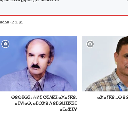
المزيد عن المؤل
ⴱⵓⵕⵟⵕⵉ : ⵄⵍⵉ ⵚⵉⴷⵇⵉ ⴰⵣⴰⵢⴽⵓ,
ⴰⵣⴰⵢⴽⵓ…ⵙ ⵓⵙ
ⴰⵎⵖⵏⴰⵙ, ⴰⵎⵔⵣⵓ ⴷ ⵓⵎⵙⵡⵉⵏⴳⵉⵎ
ⴰⵎⴰⵣⵉⵖ