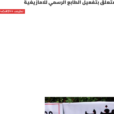
متعلق بتفعيل الطابع الرسمي للامازيغية
تمازيغت ⵜⴰⵎⴰⵣⵉⵖⵜ