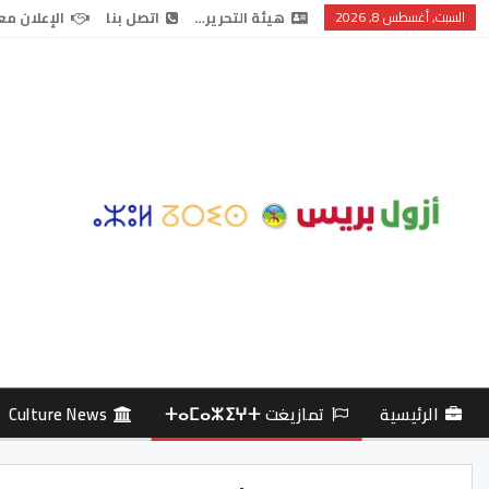
السبت, أغسطس 8, 2026
هيئة التحرير…
اتصل بنا
الإعلان مع
الرئيسية
تمازيغت ⵜⴰⵎⴰⵣⵉⵖⵜ
Culture News