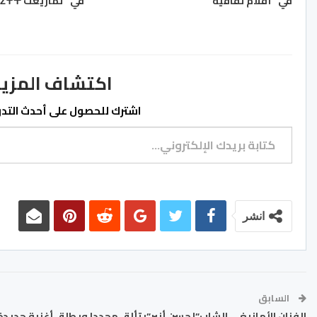
في "أقلام ثقافية"
في "تمازيغت ⵜⴰⵎⴰⵣⵉⵖⵜ"
اكتشاف المزيد من ss.ma
اشترك للحصول على أحدث التدوي
كتابة بريدك الإلكتروني...
انشر
السابق
الفنان الأمازيغي الشاب”لحسن أنير”يتألق مجددا ويطلق أغنية جديدة