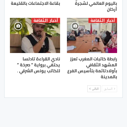
باليوم العالمي لشجرة
بقاعة الاجتماعات بالقليعة
أركان
أخبار الثقافة
أخبار الثقافة
رابطة كاتبات المغرب تعزز
نادي القراءة تادلسا
المشهد الثقافي
يحتفي برواية ” صرخة ”
بأولادتائمة بتأسيس الفرع
للكاتب يونس الشرقي .
بالمدينة
السابق
التالي