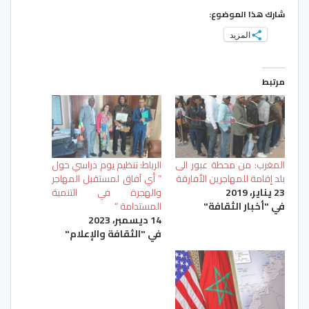
شارك هذا الموضوع:
المزيد
مرتبط
المغرب: من محطة عبور الى
الرباط: تنظيم يوم دراسي حول
بلد إقامة للمهاجرين الأفارقة
” أي آفاق لمستقبل المهاجر
23 يناير، 2019
والهجرة في التنمية
في "أخبار الثقافة"
المستدامة “
14 ديسمبر، 2023
في "الثقافة والإعلام"