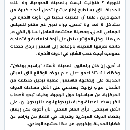
للهجرة ؟ فتيزنيت ليست بالمدينة الحدودية، ولا بتلك
المدينة التي يستطيع إطار عيشها تحمل أعداد كبيرة من
المهاجرين ، علما أن المدينة تتخبط في الآونة الأخيرة في
مشاكل لا تعد ولا تحصى، جراء تدبير غير مقنع للمجلس
الجماعي الحالي، وحصيلة محتشمة للعامل السابق الذي مر
من هنا.. وكل المؤشرات تدل على أزمة اجتماعية واقتصادية
خانقة تعرفها المدينة، بالإضافة إلى استمرار تردي خدمات
عمومية أججت غضب الشارع في الآونة الأخيرة .
لا أدري إن كان برلمانيي المدينة الأستاذ “براهيم بوغضن”،
وكذلك الأستاذ اعمو “على علم بهذه الوقائع التي تعيش
المدينة على إيقاعها، فاستمرار عملية ترحيل منظمة من
الشمال صوب تيزنيت يستدعي على الأقل مساءلة الدولة
المركزية، عن سياستها حول الهجرة، وكيف تبدو لأصحاب
القرار هذه المدينة، وكيف يُريدونها، وماذا يُريدون لها، على
الأقل سيتلقى الرأي العام المحلي الآن أجوبة بكل إيمان
بقضاء الدولة المركزية وقدرها، في انتظار من يترافع عن
قضايا المدينة، ويُخرجها من هذا المشهد الرمادي.