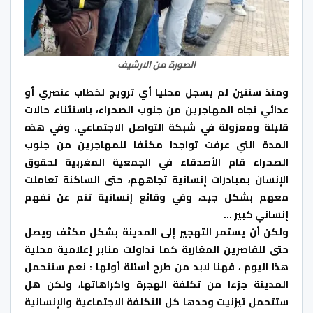
الصورة من الارشيف
ومنذ سنتين لم يسجل محليا أي ترويج لخطاب عنصري أو
عدائي تجاه المهاجرين من جنوب الصحراء، باستثناء حالات
قليلة ومعزولة في شبكة التواصل الاجتماعي. وفي هذه
المدة التي عرفت تواجدا مكثفا للمهاجرين من جنوب
الصحراء قام الأصدقاء في الجمعية المغربية لحقوق
الإنسان بمبادرات إنسانية تجاههم، حتى الساكنة تعاملت
معهم بشكل جيد، وفي وقائع إنسانية تنم عن تفهم
إنساني كبير …
ولكن أن يستمر التهجير إلى المدينة بشكل مكثف ويصل
حتى للقاصرين المغاربة كما تداولت منابر إعلامية محلية
هذا اليوم ، فهنا لابد من طرح أسئلة أولها : نعم ستتحمل
المدينة جزءا من تكلفة الهجرة واكراهاتها، ولكن هل
ستتحمل تيزنيت وحدها كل التكلفة الاجتماعية والإنسانية