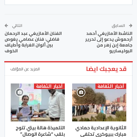
السابق
التالي
الناشط الأمازيغي أحمد
الفنان الأمازيغي عبد الرحمان
أرحموش يدعو إلى تحرير
فاضلي: فنان عصامي يغوص
جامعة إبن زهر من
بين ألوان الغرابة وأطياف
البوليساريو
الخوف
قد يعجبك ايضا
المزيد عن المؤلف
أخبار الثقافة
أخبار الثقافة
الثانوية الإعدادية حمادي
التلميذة هالة بيتي تتوج
مبارك ببيوكرى تحتفي
بلقب “شاعرة الوصال”