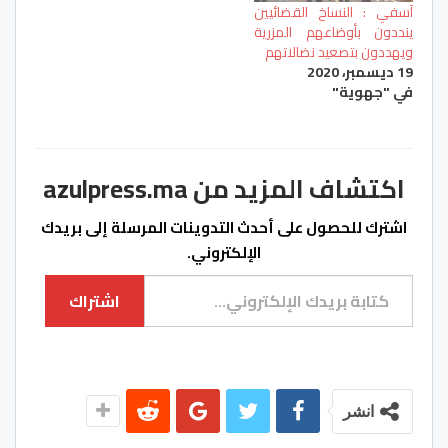
آسفي : النساخ القضائيين
ينددون بأوضاعهم المزرية
ويهددون بتصعيد نضالاتهم
19 ديسمبر، 2020
في "جهوية"
اكتشاف المزيد من azulpress.ma
اشترك للحصول على أحدث التدوينات المرسلة إلى بريدك
الإلكتروني.
كتابة بريدك الإلكتروني...
اشتراك
انشر