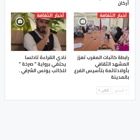
أركان
أخبار الثقافة
أخبار الثقافة
رابطة كاتبات المغرب تعزز
نادي القراءة تادلسا
المشهد الثقافي
يحتفي برواية ” صرخة ”
بأولادتائمة بتأسيس الفرع
للكاتب يونس الشرقي .
بالمدينة
السابق
التالي