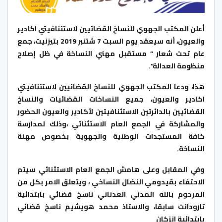
أعلن المكتب الجهوي للنساخ القضائيين لاستئنافيتي اكادير
والعيون، أنه سيعقد يوم السبت 7 شتنبر 2019 بتيزنيت، جمع
عام تحت شعار ” مستقبل مهني النساخة في ظل إصلاح
منظومة العدالة”.
هذا، ودعا المكتب الجهوي للنساخ القضائيين لاستئنافيتي
اكادير والعيون، جميع النساخات القضائيات والنساخ
القضائيين بالدائرتين الاستئنافيتين لأكادير والعيون الحضور
والمشاركة في الجمع العام الاستثنائي ،وذلك لمدارسة
كافة المستجدات الوطنية والجهوية بخصوص مهنة
النساخة.
وفي المقابل وعلى هامش الجمع العام الاستثنائي سيتم
الاحتفاء بقيدومي النضال النساخي ، ويتعلق الامر بكل من
المرحوم بالله المدني العدناني ناسخ قضائي بابتدائية
تارودانت سابقا، والاستاذ محمد هويشيم ناسخ قضائي
بابتدائية انزكان