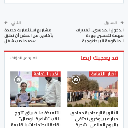
السابق
التالي
الدخول المدرسي.. تغييرات
مشاريع استثمارية جديدة
مهمة لتحسين جودة
بأكادير، من المقرر أن تخلق
المنظومة البيداغوجية
6541 منصب شغل
قد يعجبك ايضا
المزيد عن المؤلف
أخبار الثقافة
أخبار الثقافة
الثانوية الإعدادية حمادي
التلميذة هالة بيتي تتوج
مبارك ببيوكرى تحتفي
بلقب “شاعرة الوصال”
باليوم العالمي لشجرة
بقاعة الاجتماعات بالقليعة