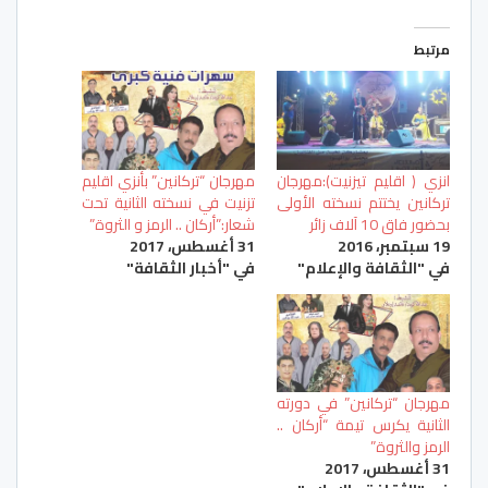
مرتبط
انزي ( اقليم تيزنيت):مهرجان
مهرجان “تركانين” بأنزي اقليم
تركانين يختتم نسخته الأولى
تزنيت في نسخته الثانية تحت
بحضور فاق 10 آلاف زائر
شعار:”أركان .. الرمز و الثروة”
19 سبتمبر، 2016
31 أغسطس، 2017
في "الثقافة والإعلام"
في "أخبار الثقافة"
مهرجان “تركانين” في دورته
الثانية يكرس تيمة “أركان ..
الرمز والثروة”
31 أغسطس، 2017