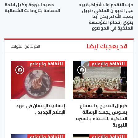
حزب التقدم والاشتراكية يرد
حميد البهجة وكيل لائحة
على الديوان الملكي : نبيل
الحمامة بتارودانت الشمالية
بنعبد الله لم يكن أبدا
ينوي إقحام المؤسسة
الملكية في الموضوع
قد يعجبك ايضا
المزيد عن المؤلف
الثقافة والإعلام
الثقافة والإعلام
كورال المديح و السماع
إنسانية الإنسان في عهد
بسوس يجسد الرسالة
الإعلام الجديد..
الملكية للاحتفاء بالسيرة
النبوية
الثقافة والإعلام
الثقافة والإعلام