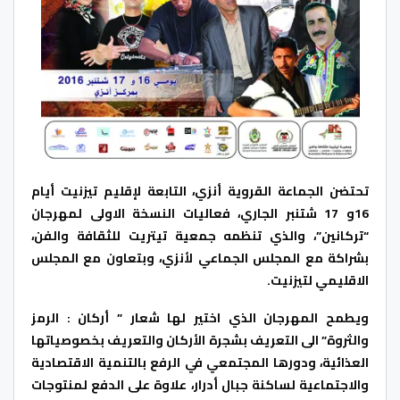
تحتضن الجماعة القروية أنزي، التابعة لإقليم تيزنيت أيام
16و 17 شتنبر الجاري، فعاليات النسخة الاولى لمهرجان
“تركانين”، والذي تنظمه جمعية تيتريت للثقافة والفن،
بشراكة مع المجلس الجماعي لأنزي، وبتعاون مع المجلس
الاقليمي لتيزنيت.
ويطمح المهرجان الذي اختير لها شعار ” أركان : الرمز
والثروة” الى التعريف بشجرة الأركان والتعريف بخصوصياتها
العذائية، ودورها المجتمعي في الرفع بالتنمية الاقتصادية
والاجتماعية لساكنة جبال أدرار، علاوة على الدفع لمنتوجات