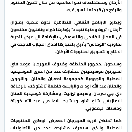
الأركان ومستخلصاته نحو العالمية من خلال تثمين المنتوج
والرفع من قيمته التسويقية.
ويطرح البرنامج الثقافي للتظاهرة ندوة علمية بعنوان
“أركان : ثروة وطنية تتجدد” يؤطرها خبراء وتقنيون مختصون
في المجال الفلاحي والتسويقي، بالإضافة الى عرض لتجربة
تعاونية “الوماس” بأنزي باعتبارها احدى التجارب الناجحة في
الانتاج والتسويق لمنتوجات الأركان.
وسيكون لجمهور المنطقة وضيوف المهرجان موعد فني
لسهرتين موسيقيتين بمشاركة عدد من الفرق الموسيقية
المحلية والجهوية كمجموعة امعران والفنان بواللهوى
والفنان عبد الله اوداد، والرايسة فاطمة تاشتوكت، بالإضافة
دي جي سرحان، وسيمو تيزنيت، ومشاركة كوميدية للفنان
الامازيغي شاو شاو، وبنشيط الاعلامي عبد الله كويتة
وحسنات اليعقوبي.
كما تحتضن قرية المهرجان المعرض الوطني للمنتوجات
المحلية والذي سيعرف مشاركة عدد من التعاونيات