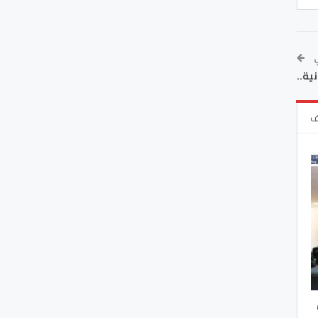
ي
ية..
ف