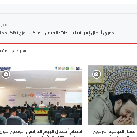
التال
دوري أبطال إفريقيا سيدات: الجيش الملكي يوزع تذاكر مجان
المزيد عن المؤل
لتصوف المغربي‎: مسار التوجيه التربوي
اختتام أشغال اليوم الدراسي الوطني حول