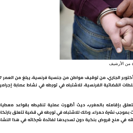
 من الأرشيف
تمكنت عناصر الشرطة بولاية أمن مراكش، مساء يوم ا
طات القضائية الفرنسية، للاشتباه في تورطه في نشاط عصابة إجرامي
تتعلق بإقامته بالمغرب، حيث أظهرت عملية تنقيطه بقواعد معطيا
ث بموجب نشرة حمراء، وذلك للاشتباه في تورطه في قضية تتعلق بارتكا
ئه في منح قروض بنكية دون تسديدها لفائدة شركائه في هذا النشا