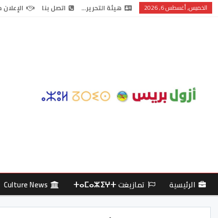
الخميس, أغسطس 6, 2026
هيئة التحرير…
اتصل بنا
الإعلان 
الرئيسية
تمازيغت ⵜⴰⵎⴰⵣⵉⵖⵜ
Culture News