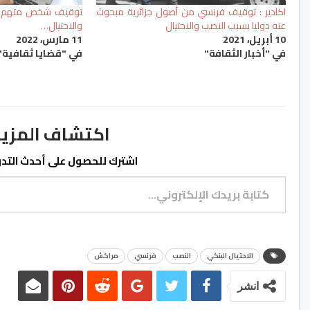
اكادير : توقيف فرنسي من أصول جزائرية مبحوث
توقيف شخص متهم بتز
عنه دوليا بسبب النصب والاحتيال
والاحتيال…
10 أبريل، 2021
11 مارس، 2022
في "أخبار الثقافة"
في "قضايا ثقافية"
اكتشاف المزيد من ss.ma
اشترك للحصول على أحدث التدوي
كتابة بريدك الإلكتروني...
الاحتيال البنكي
النصب
فرنسي
مراكش
انشر