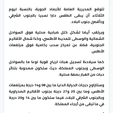
تتوقع المديرية العامة للأرصاد الجوية، بالنسبة ليوم
الثلاثاء، أن يبقى الطقس حارا نسبيا بالجنوب الشرقي
وبأقصى جنوب البلاد.
ويرتقب أيضا تشكل كتل ضبابية محلية فوق السواحل
الشمالية والوسطى للمحيط الأطلسي، وكذا شمال الأقاليم
الجنوبية، فضلا عن تمركز سحب ركامية فوق مرتفعات
الأطلس.
كما سيلاحظ تسجيل هبات لرياح قوية نوعا ما بالسواحل
الوسطى وبجنوب المملكة، حيث ستكون مصحوبة بتناثر
حبات من الغبار بصفة محلية.
وستتراوح درجات الحرارة الدنيا ما بين 08 و14 درجة بمرتفعات
الأطلس، وما بين 20 و27 درجة بجنوب الأقاليم الصحراوية
وبالجنوب الشرقي للبلاد، فيما ستكون ما بين 14 و20 درجة
في ما تبقى من أرجاء المملكة.