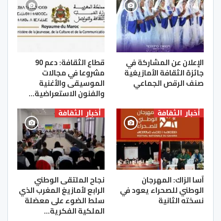
الإعلان عن المشاركة في
قطاع الثقافة: دعم 90
جائزة الثقافة الأمازيغية
مشروعا في مجالات
صنف الرقص الجماعي
الموسيقى والأغنية
والفنون الاستعراضية…
أخبار الثقافة
أخبار الثقافة
آسا الزاك: المهرجان
نجاح الملتقى الوطني
الوطني للصحراء يعود في
الرابع لأمازيغ المغرب الذي
نسخته الثانية
سلط الضوء على معضلة
الملكية الفكرية…