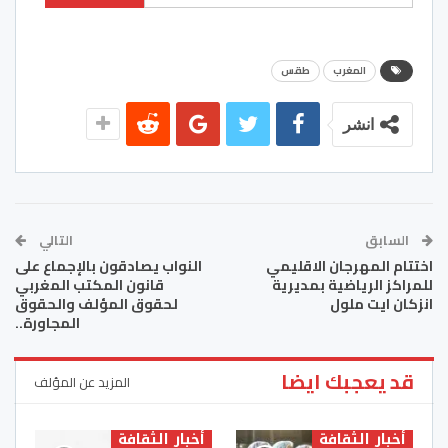
المغرب
طقس
انشر
السابق
التالي
اختتام المهرجان الاقليمي
النواب يصادقون بالإجماع على
للمراكز الرياضية بمديرية
قانون المكتب المغربي
انزكان ايت ملول
لحقوق المؤلف والحقوق
المجاورة..
قد يعجبك ايضا
المزيد عن المؤلف
أخبار الثقافة
أخبار الثقافة