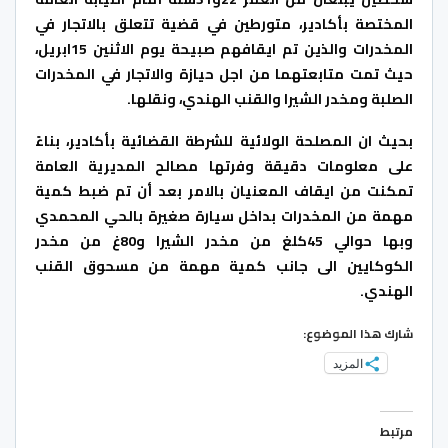
المختصة بأكادير، متورطين في قضية تتعلق بالاتجار في
المخدرات والذين تم ايقافهم صبيحة يوم الاثنين 15ابريل،
حيث تمت متابعتهما من اجل حيازة والاتجار في المخدرات
الصلبة ومخدر الشيرا والقنب الهندي، ونقلها.
بحيث ان المصلحة الولائية للشرطة القضائية بأكادير، بناءً
على معلومات دقيقة وفرتها مصالح المديرية العامة
تمكنت من ايقاف المعنيان بالامر بعد أن تم ضبط كمية
مهمة من المخدرات بداخل سيارة صغيرة بالحي المحمدي
وبها حوالي 45كلغ من مخدر الشيرا و80غ من مخدر
الكوكايين الى جانب كمية مهمة من مسحوق القنب
الهندي.
شارك هذا الموضوع:
المزيد
مرتبط