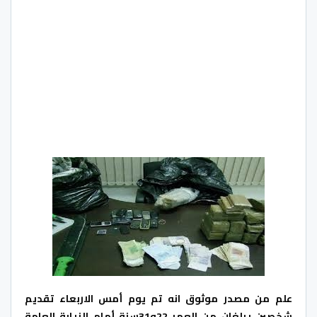
علم من مصدر موثوق انه تم يوم أمس الاربعاء تقديم
شخصين يبلغان من العمر 22و31سنة أمام النيابة العامة