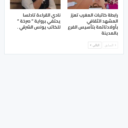
رابطة كاتبات المغرب تعزز
نادي القراءة تادلسا
المشهد الثقافي
يحتفي برواية ” صرخة ”
بأولادتائمة بتأسيس الفرع
للكاتب يونس الشرقي .
بالمدينة
السابق
التالي