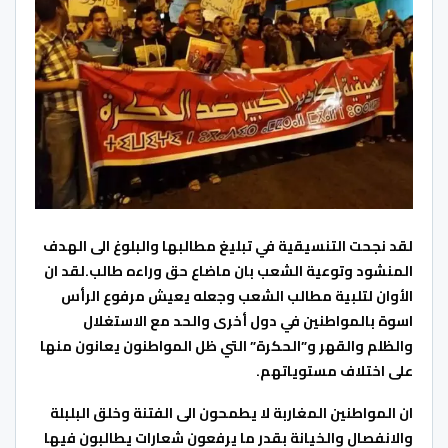
لقد نجحت التنسيقية في تبليغ مطالبها والبلوغ الى الهدف
المنشود وتوعية الشعب بان ماضاع حق وراءه طالب.لقد ان
الأوان لتلبية مطالب الشعب وجعله يعيش مرفوع الرأس
اسوة بالمواطنين في دول أخرى والحد مع الاستغلال
والظلم والقهر و”الحكرة” التي ظل المواطنون يعانون منها
على اختلاف مستوياتهم.
ان المواطنين المغاربة لا يطمحون الى الفتنة وخلق البلبلة
والانفصال والخيانة بقدر ما يرفعون شعارات يطالبون فيها