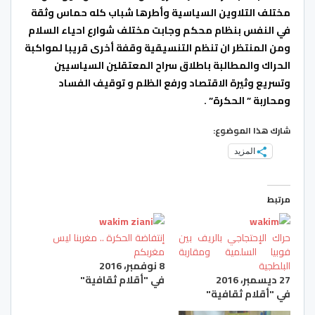
مختلف التلاوين السياسية وأطرها شباب كله حماس وثقة
في النفس بنظام محكم وجابت مختلف شوارع احياء السلام
ومن المنتظر ان تنظم التنسيقية وقفة أخرى قريبا لمواكبة
الحراك والمطالبة باطلاق سراح المعتقلين السياسيين
وتسريع وثيرة الاقتصاد ورفع الظلم و توقيف الفساد
ومحاربة ” الحكرة” .
شارك هذا الموضوع:
المزيد
مرتبط
حراك الإحتجاجي بالريف بين
إنتفاضة الحكرة .. مغربنا ليس
فوبيا السلمية ومقاربة
مغربكم
البلطجية
8 نوفمبر، 2016
27 ديسمبر، 2016
في "أقلام ثقافية"
في "أقلام ثقافية"