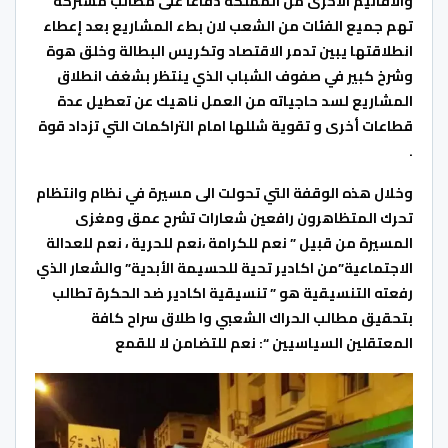
والاقاليم الأخرى من المملكة دفاعا على مطالب مشتركة
تهم جميع الفئات من الشعب لان بطء المشاريع بعد إعطاء
انطلاقتها يبين تدمر الاقتصاد وتكريس البطالة وخلق هوة
وشرخ كبير في صفوف الشباب الذي ينتظر بشغف انطلاق
المشاريع لسد حاجياته من العمل ناهيك عن تعطيل عدة
قطاعات أخرى و تقوية شللها امام التراكمات التي تزداد قوة
.
وخلال هذه الوقفة التي تحولت الى مسيرة في نظام وانتظام
تحرك المتظاهرون رافعين شعارات تشرح عمق ومغزى
المسيرة من قبيل ” نعم للكرامة ،نعم للحرية ، نعم للعدالة
الاجتماعية”من اكادير تحية للحسيمة الأبدية” والشعار الذي
رفعته التنسيقية هو ” تنسيقية اكادير ضد الحكرة تطالب
بتحقيق مطالب الحراك الشعبي وا طلاق سراح كافة
المعتقلين السياسيين “: نعم للتضامن لا للقمع