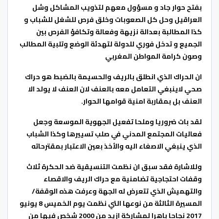
بفتح حوار جاد و مسؤول معهم لتذويب المشاكل وشل
العراقيل وحل كل الصعوبات وخلق فرص للشغل للشباب و
كذا المطالبة بعدالة نزيهة وفعالة وتكافؤ الفرص بين
الجميع و تدخل فوري للدولة لتهدئة الوضع وتلبية المطالب
وصون كرامة المواطن المغربي
ان الحراك الذي انطلق بالريف والحسيمة بالضبط هو حراك
صحي لاينبغي التعامل معه بالعنف لان العنف لا يولد الا
العنف بل بمقاربة امنية قوامها الحوار.
لقد بات ضروريا وملحا تفعيل الجهوية الموسعة وجعل
فعاليات المجتمع المدني في صلب تسييرها وكذا الشباب
الذي ينبغي الاصغاء اليه والأخذ بعين الاعتبار بمقترحاته
وللاشارة فقد سبق ان نظمت التنسيقية ضد الحكرة ثلاث
وقفات احتجاجية تضامنية مع حراك الريف والاقصاء
والتهميش الذي تتعرض له الجهة وعرفت هذه الوقفة/
المسيرة الثالثة من نوعها التي نظمت يوم الخميس 8 يونيو
2017 نجاحا باهرا لمشاركة ازيد من 2000 شخص فيها من