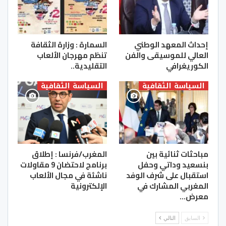
إحداث المعهد الوطني
السمارة : وزارة الثقافة
العالي للموسيقى والفن
تنظم مهرجان الألعاب
الكوريغرافي
التقليدية..
السياسة الثقافية
السياسة الثقافية
مباحثات ثنائية بين
المغرب/فرنسا : إطلاق
بنسعيد وداتي وحفل
برنامج لاحتضان 9 مقاولات
استقبال على شرف الوفد
ناشئة في مجال الألعاب
المغربي المشارك في
الإلكترونية
معرض…
السابق
التالي