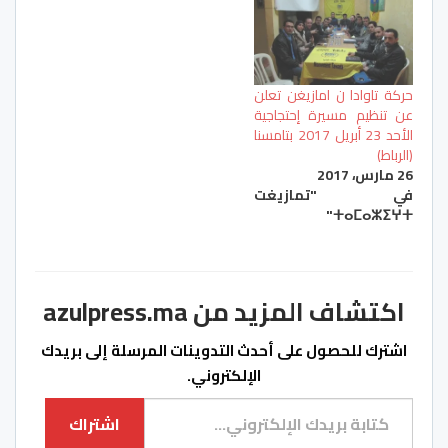
حركة تاوادا ن امازيغن تعلن
عن تنظيم مسيرة إحتجاجية
الأحد 23 أبريل 2017 بتامسنا
(الرباط)
26 مارس، 2017
في "تمازيغت
ⵜⴰⵎⴰⵣⵉⵖⵜ"
اكتشاف المزيد من azulpress.ma
اشترك للحصول على أحدث التدوينات المرسلة إلى بريدك
الإلكتروني.
كتابة بريدك الإلكتروني...
اشتراك