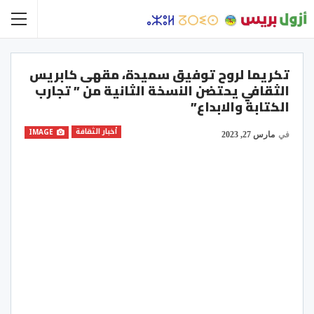
تكريما لروح توفيق سميدة، مقهى كابريس
الثقافي يحتضن النسخة الثانية من ” تجارب
الكتابة والابداع”
أخبار الثقافة
IMAGE
في
مارس 27, 2023