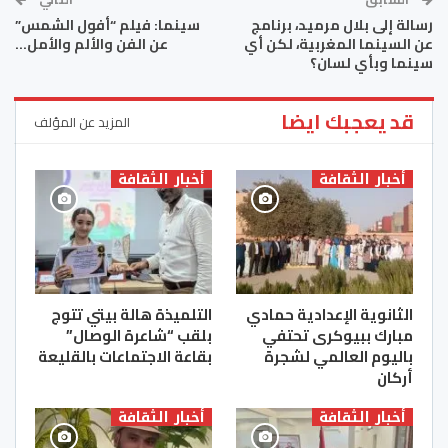
رسالة إلى بلال مرميد، برنامج
سينما: فيلم “أفول الشمس”
عن السينما المغربية، لكن أي
عن الفن والألم والأمل…
سينما وبأي لسان؟
قد يعجبك ايضا
المزيد عن المؤلف
أخبار الثقافة
أخبار الثقافة
الثانوية الإعدادية حمادي
التلميذة هالة بيتي تتوج
مبارك ببيوكرى تحتفي
بلقب “شاعرة الوصال”
باليوم العالمي لشجرة
بقاعة الاجتماعات بالقليعة
أركان
أخبار الثقافة
أخبار الثقافة