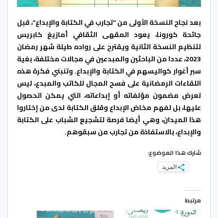
بعد نجاح النسخة الأولى من “تجارب في الكتابة والإبداع”، قبل
جائحة كورونا، يعود المقهى الثقافي أمازيغ كابريس
لتنظيم النسخة الثانية ويقترح على رواده طيلة شهر رمضان
2023، عددا من الباحثين والمبدعين في مجالات مختلفة، بغية
سبر أغوار كواليسهم في الكتابة والإبداع. وتنبني فكرة هذه
اللقاءات الرمضانية على فسح المجال للكاتب والمبدع، ليس
لعرض مضمون مؤلفاته أو إبداعاته، التي يمكن الحصول
عليها، بل لفهم مخاض الإبداع وقلق الكتابة لدى من إختاروا
هذا الميدان، وهي أيضا فرصة لتشجيع الشباب على الكتابة
والإبداع، بالاستفاذة من تجارب من سبقوهم.
شارك هذا الموضوع:
المزيد
مرتبط