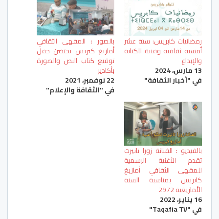
رمضانيات كابريس: ستة عشر
بالصور : المقهى الثقافي
أمسية ثقافية وفنية للكتابة
أمازيغ كبريس يحتضن حفل
والإبداع
توقيع كتاب النص والصورة
13 مارس، 2024
بأكادير
في "أخبار الثقافة"
22 نوفمبر، 2021
في "الثقافة والإعلام"
بالفيديو : الفنانة زورا تانيرت
تقدم الأغنية الرسمية
للمقهى الثقافي أمازيغ
كابريس بمناسبة السنة
الأمازيغية 2972
16 يناير، 2022
في "Taqafia TV"