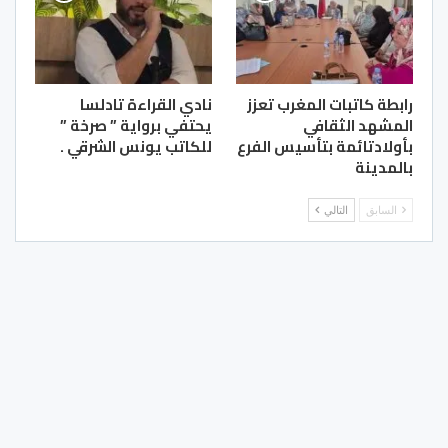
رابطة كاتبات المغرب تعزز
نادي القراءة تادلسا
المشهد الثقافي
يحتفي برواية ” صرخة ”
بأولادتائمة بتأسيس الفرع
للكاتب يونس الشرقي .
بالمدينة
السابق
التالي