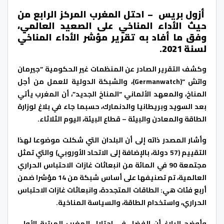
أزول بريس – احتل المغرب المركز الرابع من
حيث الأداء المناخي على الصعيد العالمي،
وفق ما أفاد به تقرير مؤشر الأداء المناخي
لسنة 2021.
وكشف التقرير الصادر عن المنظمات غير الحكومية “جيرمان
واتش “(Germanwatch)، والشبكة الدولية للعمل من أجل
المناخ، والمعهد الألماني “المناخ الجديد”، أن المغرب يأتي
بعد السويد وبريطانيا والدنمارك، حسبما جاء في بلاغ لوزارة
الطاقة والمعادن والبيئة – قطاع البيئة، اليوم الثلاثاء.
وأشار المصدر ذاته إلى أن البلدان التي شكلت موضوعا لهذا
التقييم (57 دولة، بالإضافة إلى الاتحاد الأوروبي) والتي تمثل
مجتمعة 90 في المائة من انبعاثات غازات الاحتباس الحراري
العالمية، تم تصنيفها على أساس شبكة من 14 مؤشرا ضمن
أربع فئات هي: الطاقات المتجددة، وانبعاثات غازات الاحتباس
الحراري، واستخدام الطاقة، والسياسة المناخية.
وأوضح البلاغ أن الفضل في احتلال المغرب المرتبة الأولى