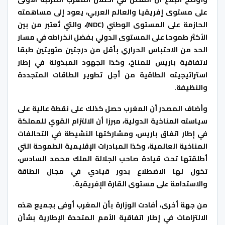
على مستوى إفريقيا والعالم العربي، يعود إلى مساهمته
الحازمة على المستوى الوطني (NDC)، والتي تُعتبر من بين
الأكثر طموحا على المستوى الدولي بفضل انخراطه في مسار
الحد من الاحتباس الحراري بأقل من درجتين مئويتين طبقا
لاتفاقية باريس للمناخ، وكذا الجهود المبذولة في إطار
استراتيجيته الطاقية من أجل تطوير الطاقات المتجددة
والنظيفة.
وأضاف المصدر أن المغرب حصل كذلك على نقطة عالية على
سياسته المناخية الدولية، مبرزا أن الالتزام القوي للمملكة
في إطار اتفاق باريس، ومشاركتها النشيطة في التحالفات
المناخية العالمية، وكذا المبادرات الإقليمية الطموحة التي
أطلقتها تحت قيادة صاحب الجلالة الملك محمد السادس،
تخول لها الاضطلاع بدور قيادي في مجال الطاقة
والاستدامة على مستوى القارة الإفريقية.
من جهة أخرى، أفادت الوزارة بأن المغرب أوفى بجميع هذه
الالتزامات في إطار اتفاقية الأمم المتحدة الإطارية بشأن