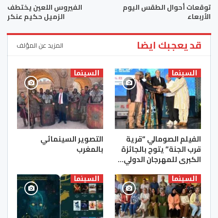
توقعات أحوال الطقس اليوم
الفيروس اللعين يختطف
الأربعاء
الزميل حكيم عنكر
قد يعجبك ايضا
المزيد عن المؤلف
السينما
السينما
الفيلم الصومالي “قرية
التصوير السينمائي
قرب الجنة” يتوج بالجائزة
بالمغرب
الكبرى للمهرجان الدولي…
السينما
السينما