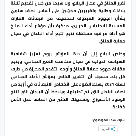
تغير المناخ في مجال الإبلاغ، ولا سيما من خلال تقديم ثلاثة
بلاغات وطنية وتقريرين محيّنين على أساس نصف سنوي
بشأن الجهود المبذولة للتخفيف من انبعاثات الغازات
المسببة للاحتباس الحراري، مذكرة بأن مؤشر أداء المناخ
هو أداة مراقبة مستقلة تتيح تتبع أداء البلدان في مجال
حماية المناخ.
وخلص البلاغ إلى أن هذا المؤشر يروم تعزيز شفافية
السياسة الدولية في مجال مكافحة التغير المناخي، ويتيح
مقارنة جهود حماية المناخ وأوجه التقدم المحرزة من طرف
كل بلد، مسجلا أن التقرير الخاص بمؤشر الأداء المناخي
لسنة 2021 يسلط الضوء على انخفاض الانبعاثات في أزيد من
نصف البلدان التي تم تحليلها، ويلاحظ أن البلدان التي تنتج
الوقود الأحفوري وتستهلك الكثير من الطاقة تظل الأقل
كفاءة.
شارك هذا الموضوع:
المزيد