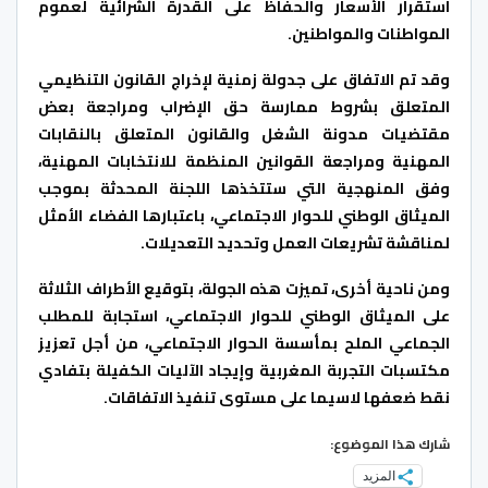
استقرار الأسعار والحفاظ على القدرة الشرائية لعموم
المواطنات والمواطنين.
وقد تم الاتفاق على جدولة زمنية لإخراج القانون التنظيمي
المتعلق بشروط ممارسة حق الإضراب ومراجعة بعض
مقتضيات مدونة الشغل والقانون المتعلق بالنقابات
المهنية ومراجعة القوانين المنظمة للانتخابات المهنية،
وفق المنهجية التي ستتخذها اللجنة المحدثة بموجب
الميثاق الوطني للحوار الاجتماعي، باعتبارها الفضاء الأمثل
لمناقشة تشريعات العمل وتحديد التعديلات.
ومن ناحية أخرى، تميزت هذه الجولة، بتوقيع الأطراف الثلاثة
على الميثاق الوطني للحوار الاجتماعي، استجابة للمطلب
الجماعي الملح بمأسسة الحوار الاجتماعي، من أجل تعزيز
مكتسبات التجربة المغربية وإيجاد الآليات الكفيلة بتفادي
نقط ضعفها لاسيما على مستوى تنفيذ الاتفاقات.
شارك هذا الموضوع:
المزيد