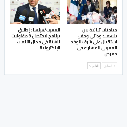
مباحثات ثنائية بين
المغرب/فرنسا : إطلاق
بنسعيد وداتي وحفل
برنامج لاحتضان 9 مقاولات
استقبال على شرف الوفد
ناشئة في مجال الألعاب
المغربي المشارك في
الإلكترونية
معرض…
السابق
التالي