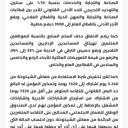
الصناعة والتجارة والخدمات بنسبة 10% على سنتين،
والتوحيد التدريجي للحد الأدنى القانوني للأجر بين قطاعات
الصناعة والتجارة والمهن الحرة والقطاع الفلاحي، ورفع
الأجر الأدنى بالقطاع العام إلى 3500 درهم صافية.
كما يضم الاتفاق حذف السلم السابع بالنسبة للموظفين
المنتمين لهيئتي المساعدين الإداريين والمساعدين
التقنيين ورفع حصيص الترقي في الدرجة من %33 إلى %36،
والرفع من قيمة التعويضات العائلية للأبناء الرابع والخامس
والسادس في القطاعين العام والخاص.
كما تقرر تخفيض شرط الاستفادة من معاش الشيخوخة من
3.240 يوم اشتراك إلى 1320 يوما، وتمكين المؤمن له البالغ
حد السن القانوني للتقاعد المتوفر على أقل من 1320 يوما
من الاشتراك من استرجاع الاشتراكات الأجرية واشتراكات
المشغل، بالإضافة إلى تمكين المؤمن لهم لدى الصندوق
الوطني للضمان الاجتماعي، المحالين على التقاعد المتضررين
من الجائحة من معاش الشيخوخة، دون احتساب الحالة التي
لم يحصلوا فيها على أي أجر أو حصلوا فيها على أجر غير