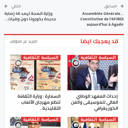
السابق
التالي
…Assemblée Générale
وزارة الصحة ترصد 46 إصابة
Constitutive de l’AFIBDI
جديدة بكورونا دون وفيات…
aujourd’hui à Agadir
قد يعجبك ايضا
المزيد عن المؤلف
السياسة الثقافية
السياسة الثقافية
إحداث المعهد الوطني
السمارة : وزارة الثقافة
العالي للموسيقى والفن
تنظم مهرجان الألعاب
الكوريغرافي
التقليدية..
السياسة الثقافية
السياسة الثقافية