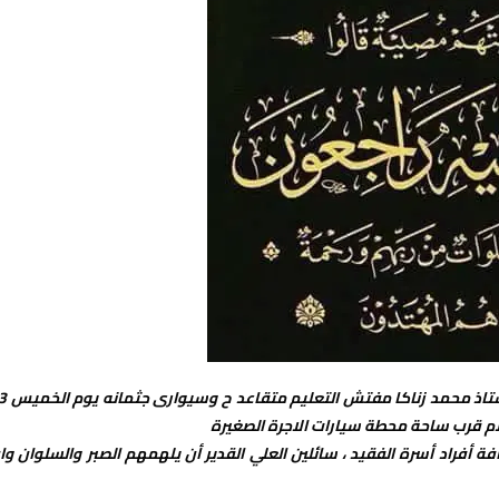
انتقل إلى دار البقاء بعد عصر اليوم الاربعاء 12 غشت 5
ة أفراد أسرة الفقيد ، سائلين العلي القدير أن يلهمهم الصبر والسلوان وا