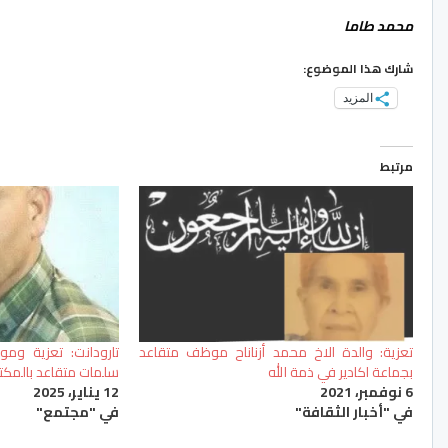
محمد طاما
شارك هذا الموضوع:
المزيد
مرتبط
تعزية: والدة الاخ محمد أزناناح موظف متقاعد
تارودانت: تعزية وم
بجماعة اكادير في ذمة الله
سلمات متقاعد بالمكتب
6 نوفمبر، 2021
12 يناير، 2025
في "أخبار الثقافة"
في "مجتمع"