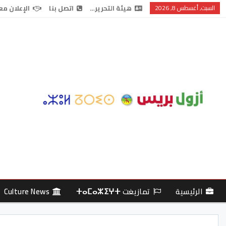
السبت, أغسطس 8, 2026
هيئة التحرير…
اتصل بنا
الإعلان مع
الرئيسية
تمازيغت ⵜⴰⵎⴰⵣⵉⵖⵜ
Culture News