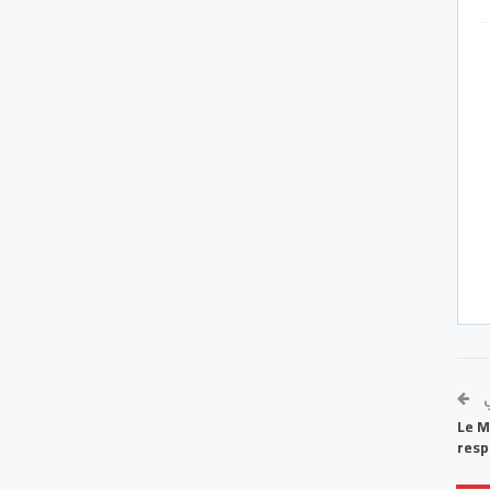
ي
Le M
resp