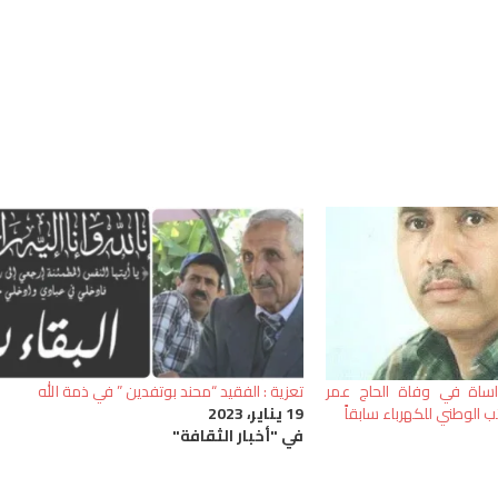
واساة في وفاة الحاج عمر
تعزية : الفقيد “محند بوتفدين ” في ذمة الله
 الوطني للكهرباء سابقاً
19 يناير، 2023
في "أخبار الثقافة"