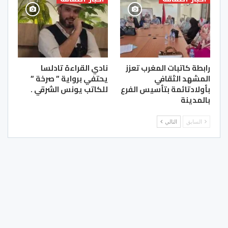
رابطة كاتبات المغرب تعزز
نادي القراءة تادلسا
المشهد الثقافي
يحتفي برواية ” صرخة ”
بأولادتائمة بتأسيس الفرع
للكاتب يونس الشرقي .
بالمدينة
السابق
التالي