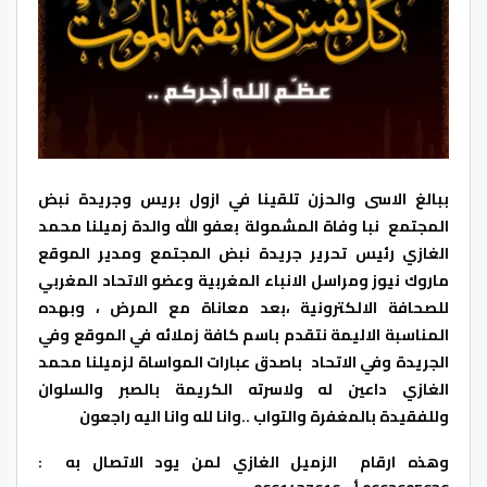
ببالغ الاسى والحزن تلقينا في ازول بريس وجريدة نبض
المجتمع نبا وفاة المشمولة بعفو الله والدة زميلنا محمد
الغازي رئيس تحرير جريدة نبض المجتمع ومدير الموقع
ماروك نيوز ومراسل الانباء المغربية وعضو الاتحاد المغربي
للصحافة الالكترونية ،
بعد معاناة مع المرض ، وبهده
المناسبة الاليمة نتقدم باسم كافة زملائه في الموقع وفي
الجريدة وفي الاتحاد باصدق عبارات المواساة لزميلنا محمد
الغازي داعين له ولاسرته الكريمة بالصبر والسلوان
وللفقيدة بالمغفرة والتواب ..وانا لله وانا اليه راجعون
وهذه ارقام الزميل الغازي لمن يود الاتصال به :