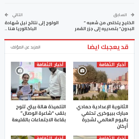
السابق
التالي
الخليج يتخلص من شعبه ”
الولوج إلى نتائج نيل شهادة
البدون” بتصديره إلى جزر القمر
الباكالوريا هنا ..
قد يعجبك ايضا
المزيد عن المؤلف
أخبار الثقافة
أخبار الثقافة
الثانوية الإعدادية حمادي
التلميذة هالة بيتي تتوج
مبارك ببيوكرى تحتفي
بلقب “شاعرة الوصال”
باليوم العالمي لشجرة
بقاعة الاجتماعات بالقليعة
أركان
أخبار الثقافة
أخبار الثقافة