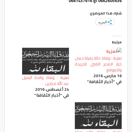
0662605636 أو 0661437616
شارك هذا الموضوع:
المزيد
مرتبط
تعزية : وفاة خالة زميلنا حسن
خراز المدير التقني للجريدة
وللموقع
16 مارس، 2016
تعزية : وفاة والدة الزميل
في "أخبار الثقافة"
عبد الله تدرارين
24 أغسطس، 2016
في "أخبار الثقافة"
تعزية : وفاة والد زميلنا