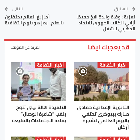
السابق
التالي
تعزية : وفاة والدة الاخ حفيظ
أمازيغ العالم يحتفلون
أزايي الكاتب الجهوي للاتحاد
بالعلم.. رمز هويتهم الثقافية
المغربي للشغل.
قد يعجبك ايضا
المزيد عن المؤلف
أخبار الثقافة
أخبار الثقافة
الثانوية الإعدادية حمادي
التلميذة هالة بيتي تتوج
مبارك ببيوكرى تحتفي
بلقب “شاعرة الوصال”
باليوم العالمي لشجرة
بقاعة الاجتماعات بالقليعة
أركان
أخبار الثقافة
أخبار الثقافة