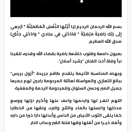
بسم الله الرحمان الرحيم (يَا أَيَّتُهَا النَّفْسُ الْمُطْمَئِنَّةُ * ارْجِعِي
إِلَى رَبِّكِ رَاضِيَةً مَرْضِيَّةً * فَادْخُلِي فِي عِبَادِي * وَادْخُلِي جَنَّتِي)
صدق الله العظيم.
بعيون دامعة وقلوب خاشعة راضية بقضاء الله وقدره، تلقينا
نبأ وفاة أخت الفنان “رشيد أسلال”.
وبهذه المناسبة الأليمة يتقدم طاقم جريدة “أزول بريس”
ببالغ التعازي والمواساة لعائلة المرحومة راجين لهم جميعا
جميل الصبر وحسن السلوان وللمرحومة الرحمة والمغفرة٠
اللهم اغفـر لها وارحمها واعف عنها وأكرم نزلها ووسع
مدخلها واغسلها بالماء والثلج والبرد، ونقها من الخطايا
كما ينقى الثوب الأبيض من الدنس وأبدلها دارا خيرا من داره
وأهلا خيـرا من أهلها وقها فتنة القبر وعذاب النار.