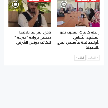
رابطة كاتبات المغرب تعزز
نادي القراءة تادلسا
المشهد الثقافي
يحتفي برواية ” صرخة ”
بأولادتائمة بتأسيس الفرع
للكاتب يونس الشرقي .
بالمدينة
السابق
التالي