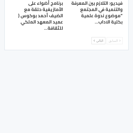
فيديو: التلازم بين المعرفة
برنامج أضواء على
والتنمية في المجتمع
الأمازيغية حلقة مع
“موضوع ندوة علمية
الضيف أحمد بوكوس (
بكلية الاداب…
عميد المعهد الملكي
للثقافة…
السابق
التالي