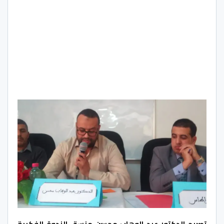
تصربح الدكتور عبد الوهاب محسن منسق الندوة الفكرية