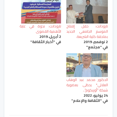
تارودانت: حفل إفتتاح
تارودانت: ندوة في غاية
الموسم الجامعي الجديد
الأهمية القصوى
بملحقة كلية الشريعة.
2 أبريل، 2019
2 نوفمبر، 2019
في "أخبار الثقافة"
في "مجتمع"
الدكتور محمد عبد الوهاب
العلالي* يحظى بعضوية
شبكة “أوربكوم”..
24 يوليو، 2022
في "الثقافة والإعلام"