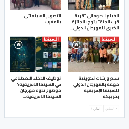
الفيلم الصومالي “قرية
التصوير السينمائي
قرب الجنة” يتوج بالجائزة
بالمغرب
الكبرى للمهرجان الدولي…
السينما
السينما
سبع ورشات تكوينية
توظيف الذكاء الاصطناعي
مهمة بالمهرجان الدولي
في السينما الافريقية؟
للسينما الإفريقية
موضوع ندوة مهرجان
بخريبكة
السينما الافريقية…
السابق
التالي