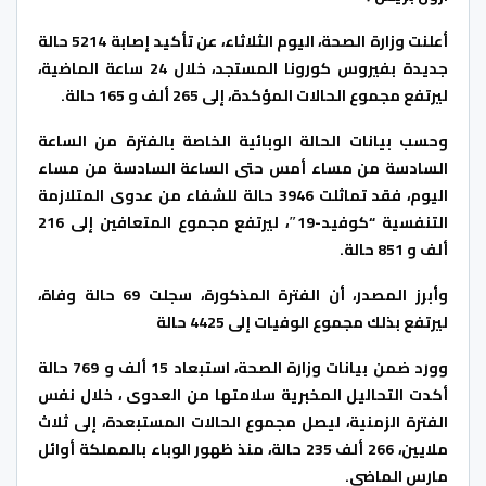
أعلنت وزارة الصحة، اليوم الثلاثاء، عن تأكيد إصابة 5214 حالة
جديدة بفيروس كورونا المستجد، خلال 24 ساعة الماضية،
ليرتفع مجموع الحالات المؤكدة، إلى 265 ألف و 165 حالة.
وحسب بيانات الحالة الوبائية الخاصة بالفترة من الساعة
السادسة من مساء أمس حتى الساعة السادسة من مساء
اليوم، فقد تماثلت 3946 حالة للشفاء من عدوى المتلازمة
التنفسية “كوفيد-19″، ليرتفع مجموع المتعافين إلى 216
ألف و 851 حالة.
وأبرز المصدر، أن الفترة المذكورة، سجلت 69 حالة وفاة،
ليرتفع بذلك مجموع الوفيات إلى 4425 حالة
وورد ضمن بيانات وزارة الصحة، استبعاد 15 ألف و 769 حالة
أكدت التحاليل المخبرية سلامتها من العدوى ، خلال نفس
الفترة الزمنية، ليصل مجموع الحالات المستبعدة، إلى ثلاث
ملايين، 266 ألف 235 حالة، منذ ظهور الوباء بالمملكة أوائل
مارس الماضي.