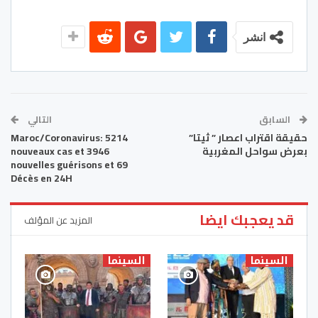
انشر
السابق
التالي
حقيقة اقتراب اعصار ” ثيتا”
Maroc/Coronavirus: 5214
بعرض سواحل المغربية
nouveaux cas et 3946
nouvelles guérisons et 69
Décès en 24H
قد يعجبك ايضا
المزيد عن المؤلف
السينما
السينما