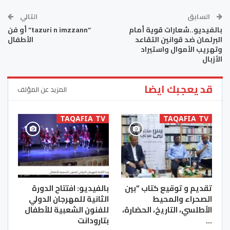
السابق
التالي
بالفيديو..شعارات قوية أمام
“tazuri n imzzann” أو فن
البرلمان ضد قوانين التقاعد
الأطفال
وتهريب الأموال واستيراد
الأزبال
قد يعجبك ايضا
المزيد عن المؤلف
TAQAFIA TV
TAQAFIA TV
تقديم و توقيع كتاب “بين
بالفيديو: افتتاح الدورة
الصحراء والمحيط
الثانية للمهرجان الدولي
الأطلسي، التاريخ، الحضارة،
للفنون الشعبية للأطفال
…
بتارودانت