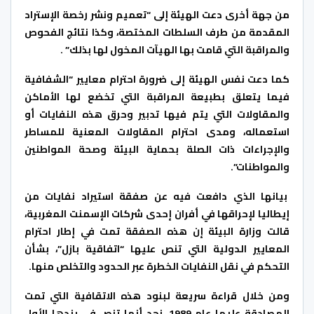
من جهة أخرى دعت الهيئة إلى “تعميم ونشر رخصة الإستراد
المقدمة من طرف السلطات المختصة، وكذا نتائج الفحوص
والمراقبة التي قامت بها الهيآت المخول لها بذلك” .
كما دعت نفس الهيئة إلى ضرورة احترام معايير “الشفافية
فيما يتعلق بطبيعة المراقبة التي تخضع لها الأماكن
والمقاولات التي يتم فيها تدبير وحرق هذه النفايات أو
استعماله، ومدى احترام المقاولات المعنية للمساطر
والإجراءات ذات الصلة بحماية البيئة وصحة المواطنين
والمواطنات”.
بيانها الذي دافعت فيه عن صفقة استيراد نفايات من
إيطاليا لإحراقها في أفران إحدى شركات الإسمنت المغربية،
قالت وزارة البيئة إن هذه الصفقة تمت في إطار احترام
المعايير الدولية التي تنص عليها “اتفاقية بازل”، بشأن
التحكم في نقل النفايات الخطرة عبر الحدود والتخلص منها.
ومن خلال قراءة سريعة لبنود هذه الاتقافية التي تمت
المصادقة عليها عام 1989، نجد أنها تنص في بندها الأول