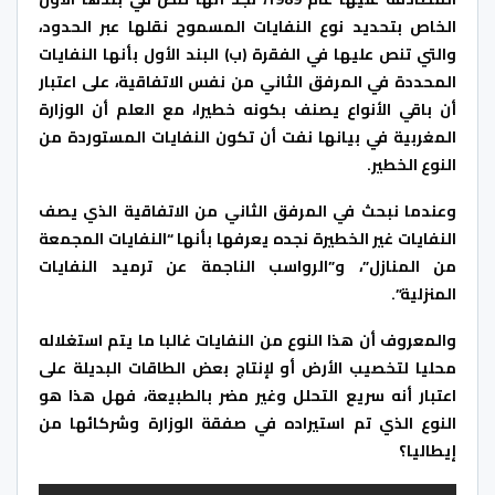
الخاص بتحديد نوع النفايات المسموح نقلها عبر الحدود،
والتي تنص عليها في الفقرة (ب) البند الأول بأنها النفايات
المحددة في المرفق الثاني من نفس الاتفاقية، على اعتبار
أن باقي الأنواع يصنف بكونه خطيرا، مع العلم أن الوزارة
المغربية في بيانها نفت أن تكون النفايات المستوردة من
النوع الخطير.
وعندما نبحث في المرفق الثاني من الاتفاقية الذي يصف
النفايات غير الخطيرة نجده يعرفها بأنها “النفايات المجمعة
من المنازل”، و”الرواسب الناجمة عن ترميد النفايات
المنزلية”.
والمعروف أن هذا النوع من النفايات غالبا ما يتم استغلاله
محليا لتخصيب الأرض أو لإنتاج بعض الطاقات البديلة على
اعتبار أنه سريع التحلل وغير مضر بالطبيعة، فهل هذا هو
النوع الذي تم استيراده في صفقة الوزارة وشركائها من
إيطاليا؟