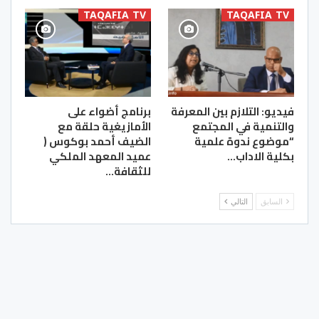
TAQAFIA TV
TAQAFIA TV
فيديو: التلازم بين المعرفة
برنامج أضواء على
والتنمية في المجتمع
الأمازيغية حلقة مع
“موضوع ندوة علمية
الضيف أحمد بوكوس (
بكلية الاداب…
عميد المعهد الملكي
للثقافة…
السابق
التالي