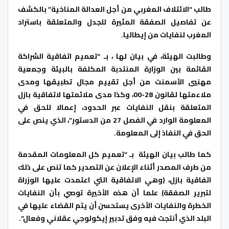
طالب “الائتلاف المغربي من أجل العدالة المناخية” بالكشف
عن تفاصيل الصفقة المثيرة للجدل والمتعلقة باستراد
المغرب لنفايات من إيطاليا.
وطالبت الهيئة، في بيان لها ، بـ “تعميم اتفاقية الشراكة
القائمة بين الوزارة المنتدبة المكلفة بالبيئة وجمعية
مهنيي الأسمنت من أجل تقييم مجال تطبيقها ومدى
ملاءمتها لقانون 28-00، وكذا مدى ملائمتها لاتفاقية بازل
المتعلقة بنقل النفايات عبر الحدود، إعمالا للحق في
المعلومة الوارد في الفصل 27 من الدستور”، الذي ينص على
الحق في النفاذ إلى المعلومة.
كما طالب بيان الهيئة بـ “تعميم كل المعلومات المقدمة
من طرف المصدر أثناء الإعلان عن التصدير كما تنص على ذلك
اتفاقية بازل، (وهي الاتفاقية التي اعتمدت عليها الوزراة
لتبرير الصفقة) علما أن هذه الأخيرة توصي بأن النفايات
الخطرة والنفايات الأخرى يستحسن أن يتم القضاء عليها في
البلد الذي أنتجت فيه وفق تدبير إيكولوجي عقلاني وفعال”.