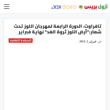
تافراوت: الدورة الرابعة لمهرجان اللوز تحت
شعار:”أرض اللوز ثروة الغد” نهاية فبراير
السياسة الثقافية
في
فبراير 5, 2014