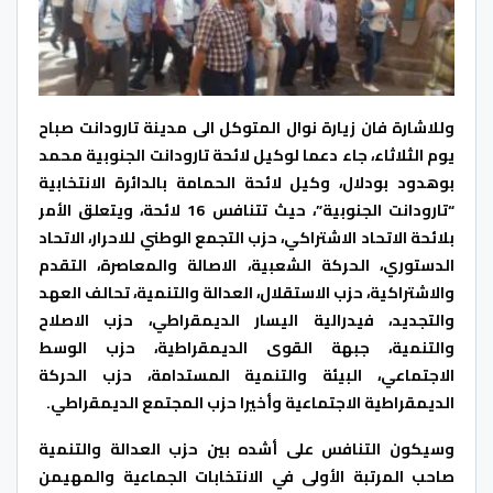
وللاشارة فان زيارة نوال المتوكل الى مدينة تارودانت صباح
يوم الثلاثاء، جاء دعما لوكيل لائحة تارودانت الجنوبية محمد
بوهدود بودلال، وكيل لائحة الحمامة بالدائرة الانتخابية
“تارودانت الجنوبية”، حيث تتنافس 16 لائحة، ويتعلق الأمر
بلائحة الاتحاد الاشتراكي، حزب التجمع الوطني للاحرار، الاتحاد
الدستوري، الحركة الشعبية، الاصالة والمعاصرة، التقدم
والاشتراكية، حزب الاستقلال، العدالة والتنمية، تحالف العهد
والتجديد، فيدرالية اليسار الديمقراطي، حزب الاصلاح
والتنمية، جبهة القوى الديمقراطية، حزب الوسط
الاجتماعي، البيئة والتنمية المستدامة، حزب الحركة
الديمقراطية الاجتماعية وأخيرا حزب المجتمع الديمقراطي.
وسيكون التنافس على أشده بين حزب العدالة والتنمية
صاحب المرتبة الأولى في الانتخابات الجماعية والمهيمن