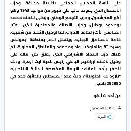
على رئاسة المجلس الجماعي باغلبية مطلقة، وحزب
الاستقال الذي يقوده حاليا علي قيوح من مواليد 1943 وهو
أكبر المترشحين، وحزب التجمع الوطني ووكيل لائحته محمد
بوهدود بودلال، وحزب الأصالة والمعاصرة الذي يعتبر
المنافس الأكبر لكافة الأحزاب، لما لوكيل لائحته من شعبية،
خاصة بالمناطق الجبلية، ويتعلق الأمر بمنطقة ايمولاس
وهركيتة وتاملوكت واداومحمود والمناطق المجاورة، ثم
هناك حزب الاتحاد الاشتراكي الذي يعلق كل اماله على
وكيل لائحته ابراهيم الباعلي رئيس بلدية ايت ايعزة، وذلك
للظفر بأحد المقاعد الأربعة المخصصة للدائرة الانتخابية
“تارودانت الجنوبية”، حيث عدد المسجلين بالدائرة حدد في
252950 ناخب.
عن أحداث أنفو
شارك هذا الموضوع:
المزيد