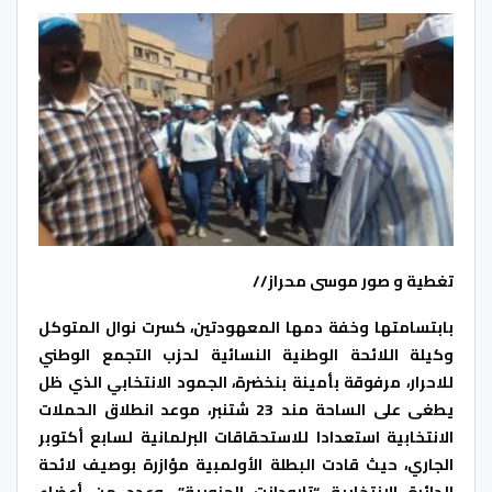
تغطية و صور موسى محراز//
بابتسامتها وخفة دمها المعهودتين، كسرت نوال المتوكل
وكيلة اللائحة الوطنية النسائية لحزب التجمع الوطني
للاحرار، مرفوقة بأمينة بنخضرة، الجمود الانتخابي الذي ظل
يطغى على الساحة مند 23 شتنبر، موعد انطلاق الحملات
الانتخابية استعدادا للاستحقاقات البرلمانية لسابع أكتوبر
الجاري، حيث قادت البطلة الأولمبية مؤازرة بوصيف لائحة