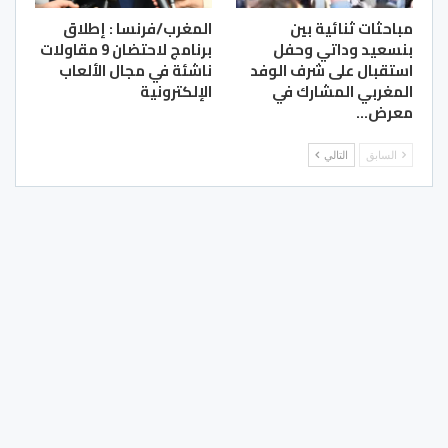
مباحثات ثنائية بين
المغرب/فرنسا : إطلاق
بنسعيد وداتي وحفل
برنامج لاحتضان 9 مقاولات
استقبال على شرف الوفد
ناشئة في مجال الألعاب
المغربي المشارك في
الإلكترونية
معرض…
السابق
التالي