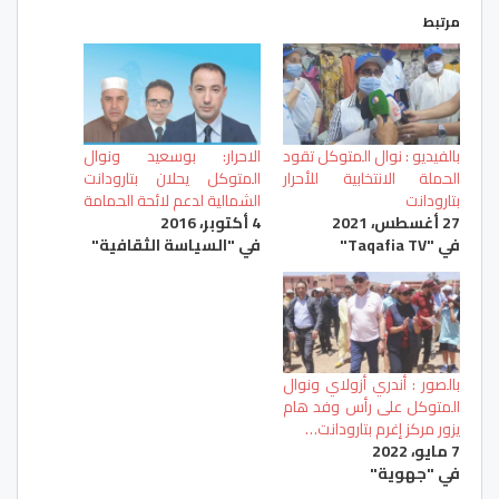
مرتبط
بالفيديو : نوال المتوكل تقود
الاحرار: بوسعيد ونوال
الحملة الانتخابية للأحرار
المتوكل يحلان بتارودانت
بتارودانت
الشمالية لدعم لائحة الحمامة
27 أغسطس، 2021
4 أكتوبر، 2016
في "Taqafia TV"
في "السياسة الثقافية"
بالصور : أندري أزولاي ونوال
المتوكل على رأس وفد هام
يزور مركز إغرم بتارودانت…
7 مايو، 2022
في "جهوية"