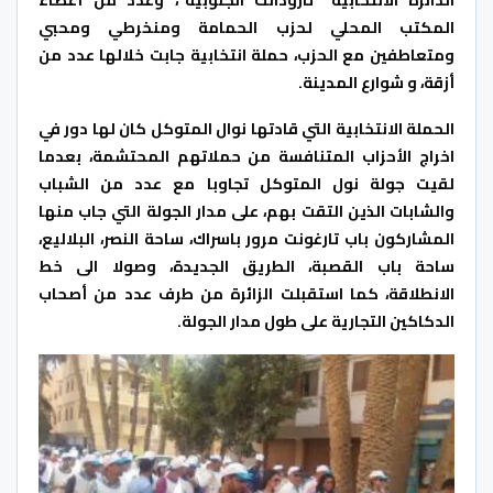
الدائرة الانتخابية “تارودانت الجنوبية”، وعدد من أعضاء
المكتب المحلي لحزب الحمامة ومنخرطي ومحبي
ومتعاطفين مع الحزب، حملة انتخابية جابت خلالها عدد من
أزقة، و شوارع المدينة.
ا
لحملة الانتخابية التي قادتها نوال المتوكل كان لها دور في
اخراج الأحزاب المتنافسة من حملاتهم المحتشمة، بعدما
لقيت جولة نول المتوكل تجاوبا مع عدد من الشباب
والشابات الذين التقت بهم، على مدار الجولة التي جاب منها
المشاركون باب تارغونت مرور باسراك، ساحة النصر، البلاليع،
ساحة باب القصبة، الطريق الجديدة، وصولا الى خط
الانطلاقة، كما استقبلت الزائرة من طرف عدد من أصحاب
الدكاكين التجارية على طول مدار الجولة.