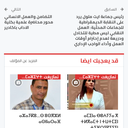
السابق
التالي
رئيس جماعة ايت ملول يرد
التضامن والعمل الانساني
على النقابة الديمقراطية
محور محاضرة علمية بكلية
للجماعات المحلّية: العمل
الاداب باكادير
النقابي ليس مطية للتخادل
ودريعة لعدم إحترام أوقات
العمل وأداء الواجب الإداري
قد يعجبك ايضا
المزيد عن المؤلف
تمازيغت ⵜⴰⵎⴰⵣⵉⵖⵜ
تمازيغت ⵜⴰⵎⴰⵣⵉⵖⵜ
ⴰⵣⴰⵢⴽⵓ…ⵙ ⵓⵙⴳⵣⵍ
ⴰⵎⵉⵏⴰ ⴱⵓⵄⵢⵢⴰ ⴳ
ⴰⵙⵏⵏⴰⵔⴰⴼ
ⵜⵍⴳⴰⵎⵜ ⵏ ⵜⵡⵜⵎⵉⵏ
ⵜⵉⴼⵔⵉⵇⵉⵢⵉⵏ