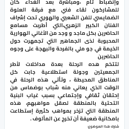
وإنضباط تام ،ومباشرة بعد الغداء كان
للمشاركون لقاء فني مع فرقة العلوة
الضمايسي للفن الشعبي والهوري تحت إشراف
الفنان الكبير الزهري،التي أطربت مسامع
الحاضرين بكل ماجد و وجد من الأغاني الهوارية
المحبوبة لذى الجماهير التي تجمهرت حول
الخيمة في جو ملي بالفرحة والبهجة على وجوه
الحاضرين
لتتخم هده الرحلة بعدة مداخلات لأطر
الجمعيتين وجولة استطلاعية جابت كل
المناطق المحيطة ، وتأتي هذه الرحلة في
الوقت الذي يعاني منه شباب بوضماس من
إحتقان ثقافي وإجتماعي بسبب غياب البنية
التحتية بالمنطقة لصقل مواهبهم، هذه
المنطقة التي تزخر بمواهب كثيرة إستطاعت
بامكانية ضعيفة أن تخرج عن المألوف .​
شارك هذا الموضوع: