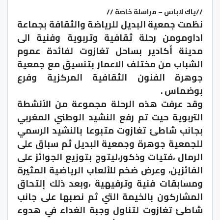
//ياك لاباس – مراسلة خاصة //
نظمت جمعية البديل للرياضة والثقافة بجماعة
اداومومن رحلة ثقافية وتربوية وفنية الى
مدينة أكادير بساحل تغازوت لفائدة عموم
الشباب من مختلف الاعمار بتنسيق مع جمعية
جوهرة الفنون الثقافية المركزية وفرع
بوضماس .
وقد عرفت هذه الرحلة مجموعة من الأنشطة
التربوية حيت تم رفع النشيد الوطني المغربي
بجانب شاطئ تغازوت متبوعا بالنشيد الرسمي
للجمعية جوهرة وجمعية البديل ثم سباق على
الرمال ،فتيات وذكور،ليتوج بتوزيع الجوائز على
الفائزين، وعرض ضخم للألعاب الرياضية المثيرة
ومسابقات فنية وترفيهية ،وبعد ذلك إلتحاق
المشاركون بالخيمة التي ثم نصبها على جانب
شاطئ تغازوت لتناول وجبة الغداء في هدوء