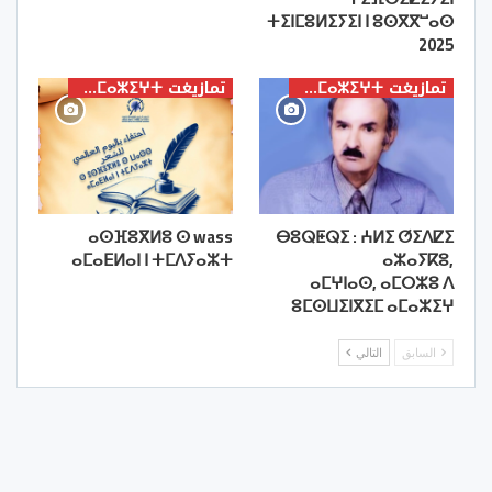
ⵜⵉⵏⵎⵓⵍⵉⵢⵉⵏ ⵏ ⵓⵙⴳⴳⵯⴰⵙ
2025
تمازيغت ⵜⴰⵎⴰⵣⵉⵖⵜ
تمازيغت ⵜⴰⵎⴰⵣⵉⵖⵜ
ⴰⵙⴼⵓⴳⵍⵓ ⵙ wass
ⴱⵓⵕⵟⵕⵉ : ⵄⵍⵉ ⵚⵉⴷⵇⵉ
ⴰⵎⴰⴹⵍⴰⵏ ⵏ ⵜⵎⴷⵢⴰⵣⵜ
ⴰⵣⴰⵢⴽⵓ,
ⴰⵎⵖⵏⴰⵙ, ⴰⵎⵔⵣⵓ ⴷ
ⵓⵎⵙⵡⵉⵏⴳⵉⵎ ⴰⵎⴰⵣⵉⵖ
السابق
التالي