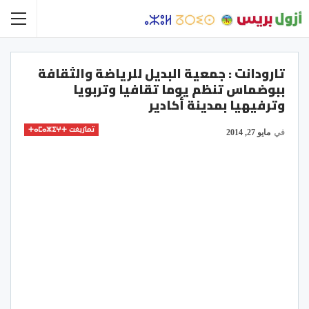
تارودانت : جمعية البديل للرياضة والثقافة
ببوضماس تنظم يوما تقافيا وتربويا
وترفيهيا بمدينة أكادير
تمازيغت ⵜⴰⵎⴰⵣⵉⵖⵜ
في
مايو 27, 2014