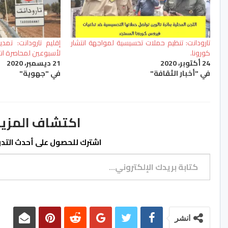
تارودانت: تنظيم حملات تحسيسية لمواجهة انتشار
إقليم تارودانت: تمدي
كورونا.
لأسبوعين لمحاصرة انتشا
24 أكتوبر، 2020
21 ديسمبر، 2020
في "أخبار الثقافة"
في "جهوية"
اكتشاف المزيد من ss.ma
اشترك للحصول على أحدث التدوي
كتابة بريدك الإلكتروني...
انشر