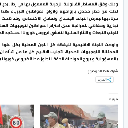
وذلك وفق المساطر القانونية الزجرية المعمول بها في إطار ردع ا
لذلك من خطر محدق بارواحهم وارواح المواطنين الابرياء ،هذا
مرتاديها ،بفرض التباعد الجسدي وتفادي الاكتضاض، وقد همت ه
تجارية ومقاهي ،لمراقبة مدى احترام المواطنين لتوجيهات السلطات
لتجنب التبعات و الآثار السلبية لتفشي فيروس كورونا المستجد 
واوصت اللجنة الاقليمية لليقظة كل اللجن المحلية بكل نفوذ ال
الممتثلة للتوجيهات الصحية، لتجنيب الاقليم كل ما من شأنه ا
بالمسؤولية و بروح المواطنة الحقة لتجاوز محنة فيروس كورونا 
شارك هذا الموضوع:
المزيد
مرتبط