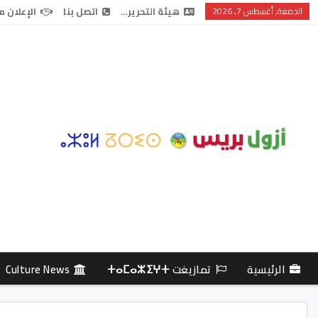
الجمعة, أغسطس 7, 2026
هيئة التحرير…
اتصل بنا
الإعلان م
الرئيسية
تمازيغت ⵜⴰⵎⴰⵣⵉⵖⵜ
Culture News