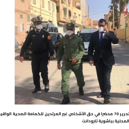
تم امس السبت 17 اكتوبر تنظيم حملة واسعة النطاق تم خلالها تحرير 70 محضرا في حق الأشخاص غير المرتدين للكمامة الصحية الواقي
المحلية بباشوية تارودانت