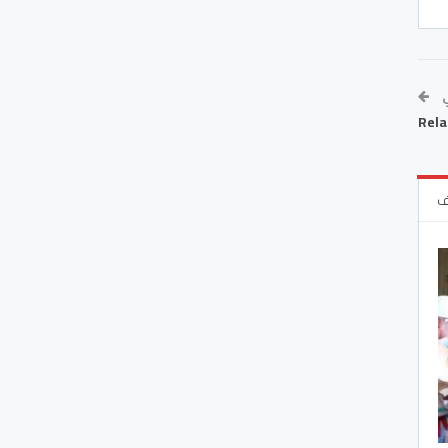
ي
Rela
ف