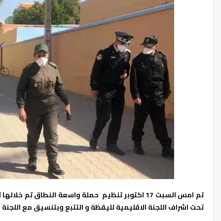
تحت اشراف اللجنة الاقليمية لليقظة و التتبع وبتنسيق مع اللجنة 