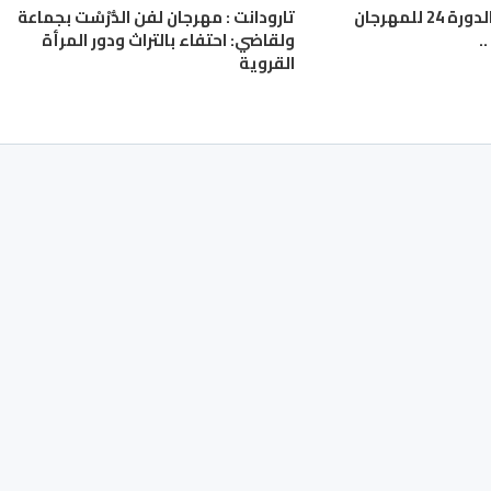
عين اللوح: تنظيم الدورة 24 للمهرجان
تارودانت : مهرجان لفن الدُّرْسْت بجماعة
.
ولقاضي: احتفاء بالتراث ودور المرأة
القروية