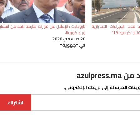
د مدة الإجراءات الاحترازية
تارودانت : الإعلان عن قرارات صارمة للحد من انتشار
ر “كوفيد 19”
وباء كورونا.
20 ديسمبر، 2020
في "جهوية"
azulpre
نات المرسلة إلى بريدك الإلكتروني.
اشتراك