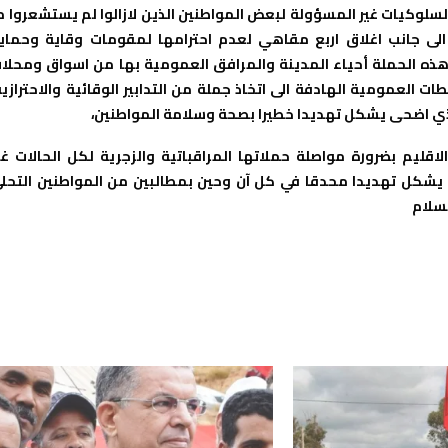
لسلوكيات غير المسؤولة لبعض المواطنين الذين لازالوا لم يستشعروا م
 الى جانب اغلاق اربع مقاهي لعدم احترامها لمقومات وقاية وحماي
ذه الحملة أحياء المدينة والمرافق العمومية بها من اسواق ومحلا
 العمومية الهادفة الى اتخاذ جملة من التدابير الوقائية والاحترازية
الذي اضحى يشكل تهديدا خطيرا بصحة وسلامة المواطنين،
اقليم بضرورة مواصلة حملاتها المراقباتية والزجرية لكل الحالات غي
ن يشكل تهديدا محدقا في كل آن وحين بمطالبين من المواطنين التحل
بسلام