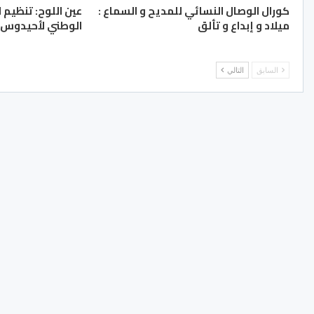
كورال الوصال النسائي للمديح و السماع :
ميلاد و إبداع و تألق
الوطني لأحيدوس .
السابق
التالي